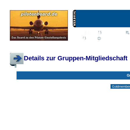
Wiki
Chat
FAQ
Profil
Einloggen, um priva
Pilotenboard.de :: DLR-Test Infos, Ausbildung, Erfahrungsberichte :: operate
Details zur Gruppen-Mitgliedschaft
G
Gruppen ohne deine Mitgliedschaft