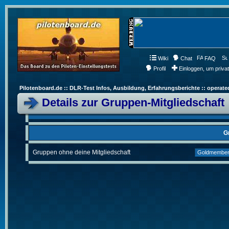
Wiki
Chat
FAQ
Profil
Einloggen, um priva
Pilotenboard.de :: DLR-Test Infos, Ausbildung, Erfahrungsberichte :: operate
Details zur Gruppen-Mitgliedschaft
G
Gruppen ohne deine Mitgliedschaft