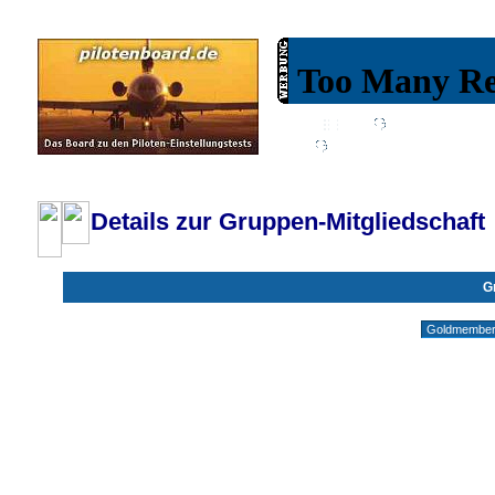
Wiki
Chat
FAQ
Profil
Einloggen, um priva
Pilotenboard.de :: DLR-Test Infos, Ausbildung, Erfahrungsberichte :: operate
Details zur Gruppen-Mitgliedschaft
G
Gruppen ohne deine Mitgliedschaft