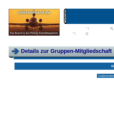
Wiki
Chat
FAQ
Profil
Einloggen, um priva
Pilotenboard.de :: DLR-Test Infos, Ausbildung, Erfahrungsberichte :: operate
Details zur Gruppen-Mitgliedschaft
G
Gruppen ohne deine Mitgliedschaft