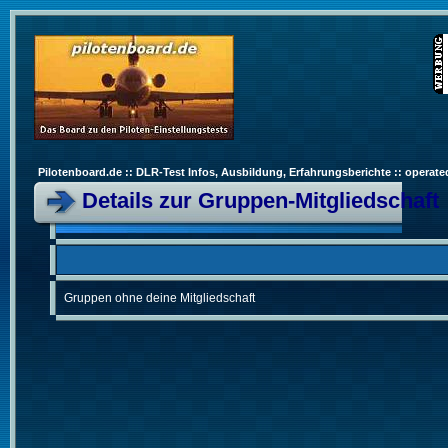
Pilotenboard.de :: DLR-Test Infos, Ausbildung, Erfahrungsberichte :: operate
Details zur Gruppen-Mitgliedschaft
Gruppen ohne deine Mitgliedschaft