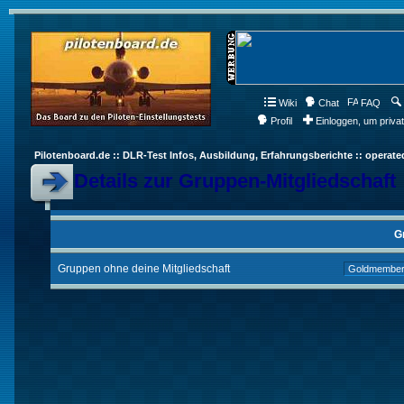
Wiki
Chat
FAQ
Profil
Einloggen, um priva
Pilotenboard.de :: DLR-Test Infos, Ausbildung, Erfahrungsberichte :: operate
Details zur Gruppen-Mitgliedschaft
G
Gruppen ohne deine Mitgliedschaft