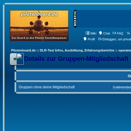
Wiki
Chat
FAQ
Profil
Einloggen, um priva
Pilotenboard.de :: DLR-Test Infos, Ausbildung, Erfahrungsberichte :: operate
Details zur Gruppen-Mitgliedschaft
G
Gruppen ohne deine Mitgliedschaft