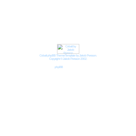
Impressum
Datenschutzbestimmungen nach DSGVO
Cobalt phpBB Theme/Template by Jakob Persson.
Copyright © Jakob Persson 2002.
Powered by
phpBB
© 2001, 2002 phpBB Group