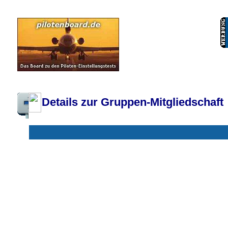
Pilotenboard.de :: DLR-Test Infos, Ausbildung, Erfahrungsberichte :: operate
Details zur Gruppen-Mitgliedschaft
Gruppen ohne deine Mitgliedschaft