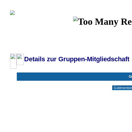
Wiki
Chat
FAQ
Profil
Einloggen, um priva
Pilotenboard.de :: DLR-Test Infos, Ausbildung, Erfahrungsberichte :: operate
Details zur Gruppen-Mitgliedschaft
G
Gruppen ohne deine Mitgliedschaft