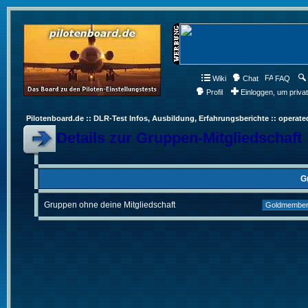
Wiki
Chat
FAQ
Profil
Einloggen, um priva
Pilotenboard.de :: DLR-Test Infos, Ausbildung, Erfahrungsberichte :: operate
Details zur Gruppen-Mitgliedschaft
G
Gruppen ohne deine Mitgliedschaft