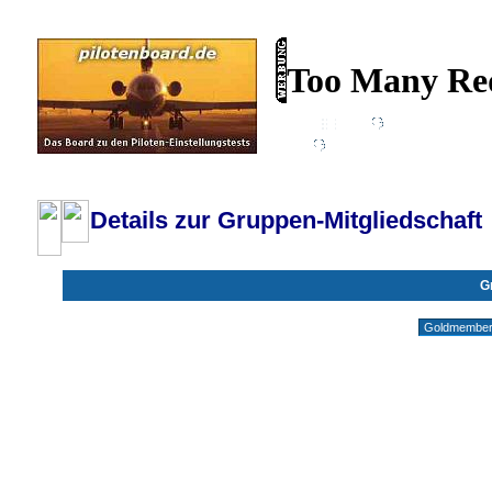
Wiki
Chat
FAQ
Profil
Einloggen, um priva
Pilotenboard.de :: DLR-Test Infos, Ausbildung, Erfahrungsberichte :: operate
Details zur Gruppen-Mitgliedschaft
G
Gruppen ohne deine Mitgliedschaft