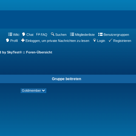
Wiki
Chat
FAQ
Suchen
Mitgliederliste
Benutzergruppen
Profil
Einloggen, um private Nachrichten zu lesen
Login
Registrieren
d by SkyTest® :: Foren-Übersicht
Gruppe beitreten