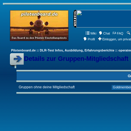
Wiki
Chat
FAQ
Profil
Einloggen, um priva
Pilotenboard.de :: DLR-Test Infos, Ausbildung, Erfahrungsberichte :: operate
Details zur Gruppen-Mitgliedschaft
G
Gruppen ohne deine Mitgliedschaft