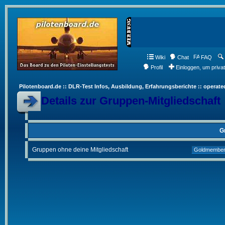
Wiki
Chat
FAQ
Profil
Einloggen, um priva
Pilotenboard.de :: DLR-Test Infos, Ausbildung, Erfahrungsberichte :: operate
Details zur Gruppen-Mitgliedschaft
G
Gruppen ohne deine Mitgliedschaft