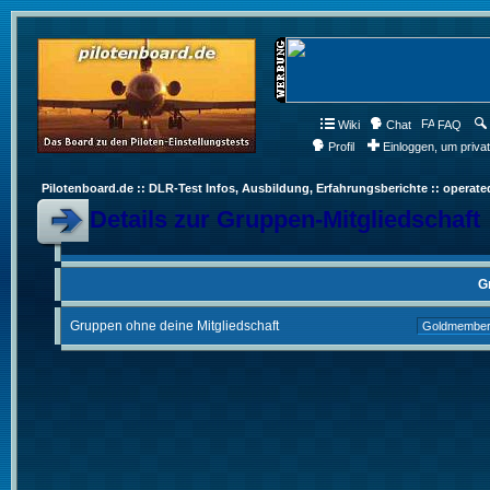
Wiki
Chat
FAQ
Profil
Einloggen, um priva
Pilotenboard.de :: DLR-Test Infos, Ausbildung, Erfahrungsberichte :: operate
Details zur Gruppen-Mitgliedschaft
G
Gruppen ohne deine Mitgliedschaft