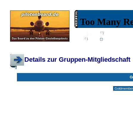
Wiki
Chat
FAQ
Profil
Einloggen, um priva
Pilotenboard.de :: DLR-Test Infos, Ausbildung, Erfahrungsberichte :: operate
Details zur Gruppen-Mitgliedschaft
G
Gruppen ohne deine Mitgliedschaft