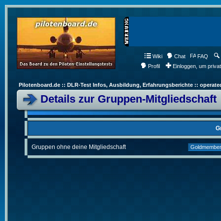
Wiki
Chat
FAQ
Profil
Einloggen, um priva
Pilotenboard.de :: DLR-Test Infos, Ausbildung, Erfahrungsberichte :: operate
Details zur Gruppen-Mitgliedschaft
G
Gruppen ohne deine Mitgliedschaft