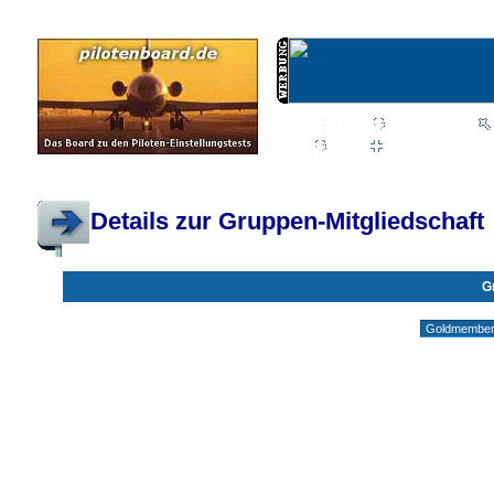
Wiki
Chat
FAQ
Profil
Einloggen, um priva
Pilotenboard.de :: DLR-Test Infos, Ausbildung, Erfahrungsberichte :: operate
Details zur Gruppen-Mitgliedschaft
G
Gruppen ohne deine Mitgliedschaft