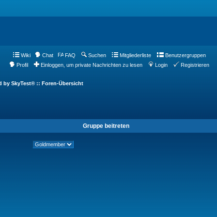
Wiki
Chat
FAQ
Suchen
Mitgliederliste
Benutzergruppen
Profil
Einloggen, um private Nachrichten zu lesen
Login
Registrieren
d by SkyTest® :: Foren-Übersicht
Gruppe beitreten