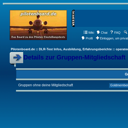
Wiki
Chat
FAQ
Profil
Einloggen, um priva
Pilotenboard.de :: DLR-Test Infos, Ausbildung, Erfahrungsberichte :: operate
Details zur Gruppen-Mitgliedschaft
G
Gruppen ohne deine Mitgliedschaft