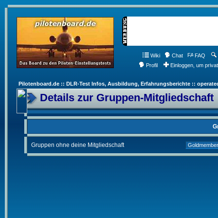
Wiki
Chat
FAQ
Profil
Einloggen, um priva
Pilotenboard.de :: DLR-Test Infos, Ausbildung, Erfahrungsberichte :: operate
Details zur Gruppen-Mitgliedschaft
G
Gruppen ohne deine Mitgliedschaft