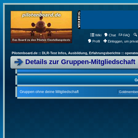
Wiki
Chat
FAQ
Profil
Einloggen, um priva
Pilotenboard.de :: DLR-Test Infos, Ausbildung, Erfahrungsberichte :: operate
Details zur Gruppen-Mitgliedschaft
G
Gruppen ohne deine Mitgliedschaft