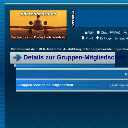
Wiki
Chat
FAQ
Profil
Einloggen, um priva
Pilotenboard.de :: DLR-Test Infos, Ausbildung, Erfahrungsberichte :: operate
Details zur Gruppen-Mitgliedschaft
G
Gruppen ohne deine Mitgliedschaft