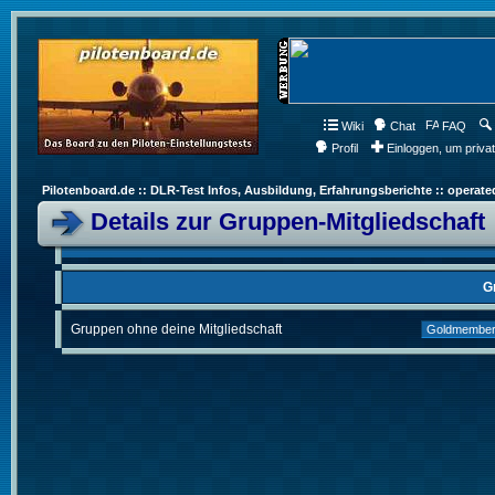
Wiki
Chat
FAQ
Profil
Einloggen, um priva
Pilotenboard.de :: DLR-Test Infos, Ausbildung, Erfahrungsberichte :: operate
Details zur Gruppen-Mitgliedschaft
G
Gruppen ohne deine Mitgliedschaft