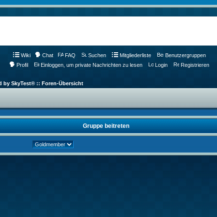
Wiki
Chat
FAQ
Suchen
Mitgliederliste
Benutzergruppen
Profil
Einloggen, um private Nachrichten zu lesen
Login
Registrieren
d by SkyTest® :: Foren-Übersicht
Gruppe beitreten