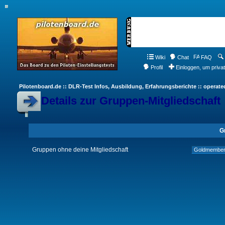
Wiki
Chat
FAQ
Profil
Einloggen, um priva
Pilotenboard.de :: DLR-Test Infos, Ausbildung, Erfahrungsberichte :: operate
Details zur Gruppen-Mitgliedschaft
G
Gruppen ohne deine Mitgliedschaft