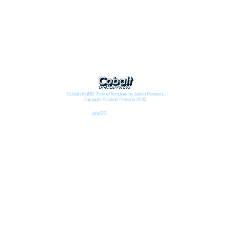
Impressum
Datenschutzbestimmungen nach DSGVO
Cobalt phpBB Theme/Template by Jakob Persson.
Copyright © Jakob Persson 2002.
Powered by
phpBB
© 2001, 2002 phpBB Group