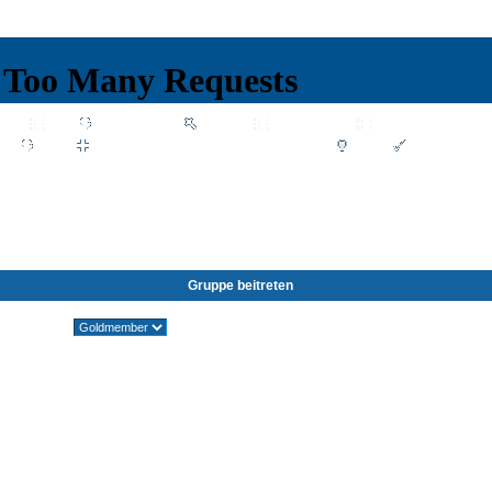
Wiki
Chat
FAQ
Suchen
Mitgliederliste
Benutzergruppen
Profil
Einloggen, um private Nachrichten zu lesen
Login
Registrieren
d by SkyTest® :: Foren-Übersicht
Gruppe beitreten