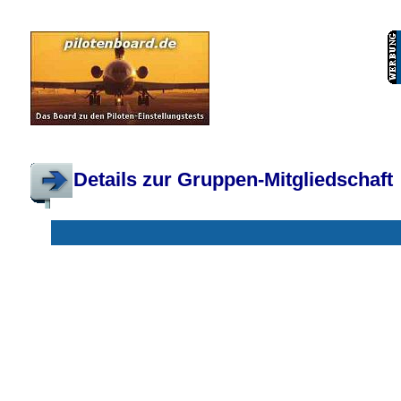
Pilotenboard.de :: DLR-Test Infos, Ausbildung, Erfahrungsberichte :: operate
Details zur Gruppen-Mitgliedschaft
Gruppen ohne deine Mitgliedschaft