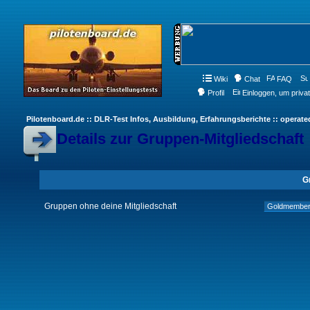
Wiki
Chat
FAQ
Profil
Einloggen, um priva
Pilotenboard.de :: DLR-Test Infos, Ausbildung, Erfahrungsberichte :: operate
Details zur Gruppen-Mitgliedschaft
G
Gruppen ohne deine Mitgliedschaft