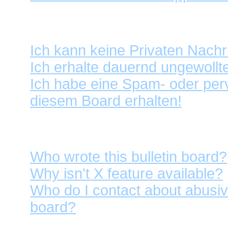
Private Nachrichten
Ich kann keine Privaten Nachr
Ich erhalte dauernd ungewollt
Ich habe eine Spam- oder per
diesem Board erhalten!
phpBB 2 Issues
Who wrote this bulletin board?
Why isn't X feature available?
Who do I contact about abusive
board?