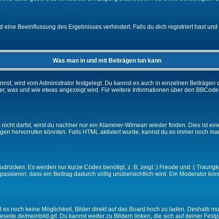
eine Beeinflussung des Ergebnisses verhindert. Falls du dich registriert hast und 
Was man in und mit Beiträgen tun kann
t, wird vom Administrator festgelegt. Du kannst es auch in einzelnen Beiträgen d
r, was und wie etwas angezeigt wird. Für weitere Informationen über den BBCode s
nicht darfst, wirst du nachher nur ein Klammer-Wirrwarr wieder finden. Dies ist ei
n hervorrufen könnten. Falls HTML aktiviert wurde, kannst du es immer noch manu
drücken. Es werden nur kurze Codes benötigt, z. B. zeigt :) Freude und :( Traurigke
passieren, dass ein Beitrag dadurch völlig unübersichtlich wird. Ein Moderator kön
ibt es noch keine Möglichkeit, Bilder direkt auf das Board hoch zu laden. Deshalb 
ineseite.de/meinbild.gif. Du kannst weder zu Bildern linken, die sich auf deiner Fest