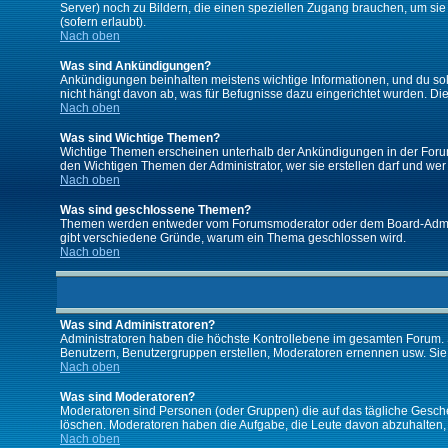
Server) noch zu Bildern, die einen speziellen Zugang brauchen, um si
(sofern erlaubt).
Nach oben
Was sind Ankündigungen?
Ankündigungen beinhalten meistens wichtige Informationen, und du so
nicht hängt davon ab, was für Befugnisse dazu eingerichtet wurden. Dies
Nach oben
Was sind Wichtige Themen?
Wichtige Themen erscheinen unterhalb der Ankündigungen in der Forums
den Wichtigen Themen der Administrator, wer sie erstellen darf und wer 
Nach oben
Was sind geschlossene Themen?
Themen werden entweder vom Forumsmoderator oder dem Board-Administ
gibt verschiedene Gründe, warum ein Thema geschlossen wird.
Nach oben
Was sind Administratoren?
Administratoren haben die höchste Kontrollebene im gesamten Forum. 
Benutzern, Benutzergruppen erstellen, Moderatoren ernennen usw. Si
Nach oben
Was sind Moderatoren?
Moderatoren sind Personen (oder Gruppen) die auf das tägliche Gesche
löschen. Moderatoren haben die Aufgabe, die Leute davon abzuhalten,
Nach oben