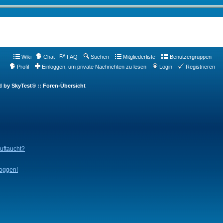
Wiki
Chat
FAQ
Suchen
Mitgliederliste
Benutzergruppen
Profil
Einloggen, um private Nachrichten zu lesen
Login
Registrieren
d by SkyTest® :: Foren-Übersicht
auftaucht?
loggen!