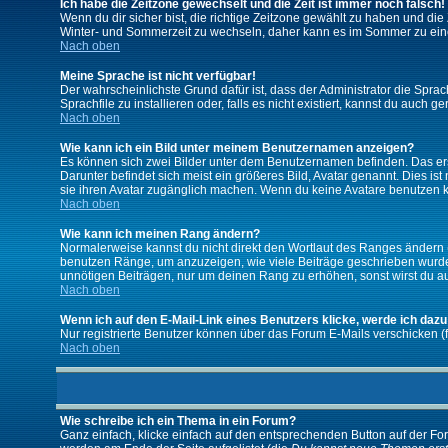
Ich habe die Zeitzone gewechselt und die Zeit ist immer noch falsch!
Wenn du dir sicher bist, die richtige Zeitzone gewählt zu haben und d
Winter- und Sommerzeit zu wechseln, daher kann es im Sommer zu ein
Nach oben
Meine Sprache ist nicht verfügbar!
Der wahrscheinlichste Grund dafür ist, dass der Administrator die Spra
Sprachfile zu installieren oder, falls es nicht existiert, kannst du auc
Nach oben
Wie kann ich ein Bild unter meinem Benutzernamen anzeigen?
Es können sich zwei Bilder unter dem Benutzernamen befinden. Das erst
Darunter befindet sich meist ein größeres Bild, Avatar genannt. Dies i
sie ihren Avatar zugänglich machen. Wenn du keine Avatare benutzen ka
Nach oben
Wie kann ich meinen Rang ändern?
Normalerweise kannst du nicht direkt den Wortlaut des Ranges ändern
benutzen Ränge, um anzuzeigen, wie viele Beiträge geschrieben wurden
unnötigen Beiträgen, nur um deinen Rang zu erhöhen, sonst wirst du auf
Nach oben
Wenn ich auf den E-Mail-Link eines Benutzers klicke, werde ich dazu
Nur registrierte Benutzer können über das Forum E-Mails verschicken (
Nach oben
Wie schreibe ich ein Thema in ein Forum?
Ganz einfach, klicke einfach auf den entsprechenden Button auf der For