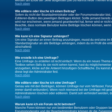
werden am Ende der Seite aufgelistet (die
Du kannst neue Themen erst
Nach oben
Wie editiere oder lösche ich einen Beitrag?
Sofern du nicht der Boardadministrator oder der Forumsmoderator bist, 
Editieren
-Button des jeweiligen Beitrages klickst. Sollte jemand bereits
wird nur erscheinen, wenn jemand geantwortet hat, ferner wird er nicht e
Beachte, dass normale Benutzer keine Beiträge löschen können, wenn 
Nach oben
Wie kann ich eine Signatur anhängen?
Um eine Signatur an einen Beitrag anzuhängen, musst du erst eine im Prof
Standardsignatur an alle Beiträge anhängen, indem du im Profil die e
abschaltest)
Nach oben
Wie erstelle ich eine Umfrage?
Eine Umfrage zu erstellen ist recht einfach: Wenn du ein neues Thema ers
Textbox sehen (falls du sie nicht sehen kannst, hast du möglicherweise
anzugeben, klicke auf die
Antwort hinzufügen
-Schaltfläche. Du kannst 
diese legt der Administrator fest.
Nach oben
Wie editiere oder lösche ich eine Umfrage?
Genau wie mit den Beiträgen, können Umfrage nur vom Verfasser, Forums
immer damit verbunden). Wenn noch niemand bei der Umfrage mit gestim
Administratoren löschen oder editieren. Damit soll verhindert werden,
Nach oben
Warum kann ich ein Forum nicht betreten?
Manche Foren können nur von bestimmten Benutzern oder Gruppen betre
Forumsmoderator und der Boardadministrator können dir die Zugangsrech