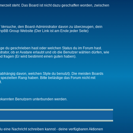
merzeit steht. Das Board ist nicht dazu geschaffen worden, zwischen
zt. Versuche, den Board-Administrator davon zu überzeugen, dein
r phpBB Group Website (Der Link ist am Ende jeder Seite)
räge du geschrieben hast oder welchen Status du im Forum hast.
trator, ob er Avatare erlaubt und ob die Benutzer wählen dürfen, wie
nd fragen (Er wird bestimmt einen guten haben).
abhängig davon, welchen Style du benutzt). Die meisten Boards
peziellen Rang haben. Bitte belästige das Forum nicht mit
t.
unbekannten Benutzern unterbunden werden.
 du eine Nachricht schreiben kannst - deine verfügbaren Aktionen