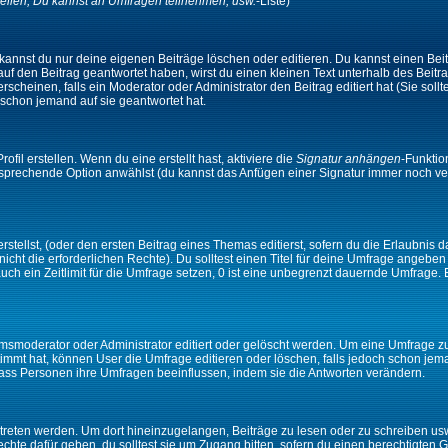
ellen, Du kannst an Umfragen teilnehmen, usw.
-Liste)
kannst du nur deine eigenen Beiträge löschen oder editieren. Du kannst einen Beitr
 auf den Beitrag geantwortet haben, wirst du einen kleinen Text unterhalb des Beitra
rscheinen, falls ein Moderator oder Administrator den Beitrag editiert hat (Sie sollt
schon jemand auf sie geantwortet hat.
il erstellen. Wenn du eine erstellt hast, aktiviere die
Signatur anhängen
-Funktio
ntsprechende Option anwählst (du kannst das Anfügen einer Signatur immer noch ve
tellst, (oder den ersten Beitrag eines Themas editierst, sofern du die Erlaubnis da
 nicht die erforderlichen Rechte). Du solltest einen Titel für deine Umfrage angeb
auch ein Zeitlimit für die Umfrage setzen, 0 ist eine unbegrenzt dauernde Umfrage.
moderator oder Administrator editiert oder gelöscht werden. Um eine Umfrage zu e
mt hat, können User die Umfrage editieren oder löschen, falls jedoch schon jem
 dass Personen ihre Umfragen beeinflussen, indem sie die Antworten verändern.
ten werden. Um dort hineinzugelangen, Beiträge zu lesen oder zu schreiben usw.,
te dafür geben, du solltest sie um Zugang bitten, sofern du einen berechtigten G