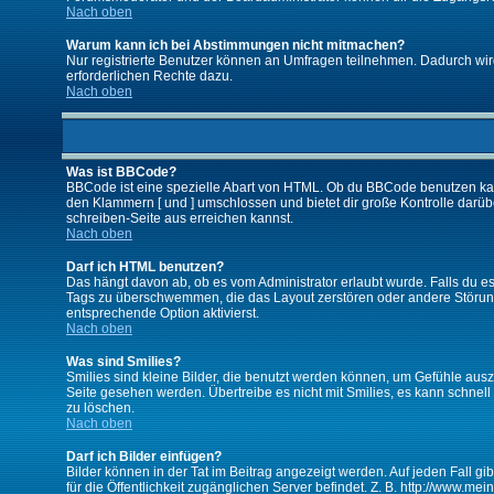
Nach oben
Warum kann ich bei Abstimmungen nicht mitmachen?
Nur registrierte Benutzer können an Umfragen teilnehmen. Dadurch wird 
erforderlichen Rechte dazu.
Nach oben
Was ist BBCode?
BBCode ist eine spezielle Abart von HTML. Ob du BBCode benutzen kanns
den Klammern [ und ] umschlossen und bietet dir große Kontrolle darübe
schreiben-Seite aus erreichen kannst.
Nach oben
Darf ich HTML benutzen?
Das hängt davon ab, ob es vom Administrator erlaubt wurde. Falls du es 
Tags zu überschwemmen, die das Layout zerstören oder andere Störunge
entsprechende Option aktivierst.
Nach oben
Was sind Smilies?
Smilies sind kleine Bilder, die benutzt werden können, um Gefühle auszu
Seite gesehen werden. Übertreibe es nicht mit Smilies, es kann schnell 
zu löschen.
Nach oben
Darf ich Bilder einfügen?
Bilder können in der Tat im Beitrag angezeigt werden. Auf jeden Fall g
für die Öffentlichkeit zugänglichen Server befindet. Z. B. http://www.me