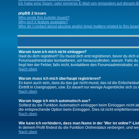
Ich habe eine Spam- oder perverse E-Mail von jemandem auf diesem Bo
phpBB 2 Issues
Who wrote this bulletin board?
Why isn't X feature available?
Who do I contact about abusive and/or legal matters related to this boar
Warum kann ich mich nicht einloggen?
Hast du dich registriert? Du musst dich erst registrieren, bevor du di
Forumsadministrator kontaktieren, um herauszufinden, warum. Falls du
liegt hier der Fehler, falls nicht, kontaktiere den Forumsadministrator, 
Nach oben
Warum muss ich mich überhaupt registrieren?
Es kann auch sein, dass du das gar nicht musst, das ist die Entscheidung
Eintritt in Usergruppen, usw. Es dauert nur wenige Augenblicke sich zu re
Nach oben
Warum logge ich mich automatisch aus?
Solltest du die Funktion
Automatisch einloggen
beim Einloggen nicht akt
die entsprechende Option beim Einloggen. Dies ist nicht empfehlenswert
Nach oben
Wie kann ich verhindern, dass man Name in der 'Wer ist online?'-Lis
In deinem Profil findest du die Funktion
Onlinestatus verbergen
, und we
Nach oben