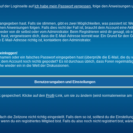
uf der Loginseite auf
Ich habe mein Passwort vergessen
, folge den Anweisungen u
ngegeben hast. Falls sie stimmen, gibt es zwei Möglichkeiten, was passiert ist:
n Anweisungen folgen. Falls dies nicht der Fall ist, braucht dein Account eine Akti
eder von dir selbst oder vom Administrator. Beim Registrieren wird dir gesagt, ob ei
n hast, vergewissere dich, dass die E-Mail-Adresse korrekt war. Ein Grund für den 
-Mail-Adresse richtig ist, kontaktiere den Administrator.
 einloggen!
namen oder ein falsches Passwort eingegeben hast (überprüfe die E-Mail, die du 
ht mit dem Account noch nichts gepostet? Es ist durchaus üblich, dass Foren regelmä
he wieder ein in die Welt der Diskussionen.
Benutzerangaben und Einstellungen
k gespeichert. Klicke auf den
Profil
-Link, um sie zu ändern (wird normalerweise am 
 die Zeitzone nicht richtig eingestellt. Falls dem so ist, solltest du die Einstellun
enn du ein registriertes Mitglied bist. Falls du also noch nicht registriert bist, wär