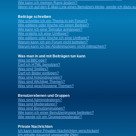
Wie kann ich meinen Rang ändern?
Wenn ich auf den E-Mail-Link eines Benutzers klicke, werde ich dazu au
Beiträge schreiben
Wie schreibe ich ein Thema in ein Forum?
Wie editiere oder lösche ich einen Beitrag?
Wie kann ich eine Signatur anhängen?
Wie erstelle ich eine Umfrage?
Wie editiere oder lösche ich eine Umfrage?
Warum kann ich ein Forum nicht betreten?
Warum kann ich bei Abstimmungen nicht mitmachen?
Was man in und mit Beiträgen tun kann
Was ist BBCode?
Darf ich HTML benutzen?
Was sind Smilies?
Darf ich Bilder einfügen?
Was sind Ankündigungen?
Was sind Wichtige Themen?
Was sind geschlossene Themen?
Benutzerebenen und Gruppen
Was sind Administratoren?
Was sind Moderatoren?
Was sind Benutzergruppen?
Wie kann ich einer Benutzergruppe beitreten?
Wie werde ich ein Gruppenmoderator?
Private Nachrichten
Ich kann keine Privaten Nachrichten verschicken!
Ich erhalte dauernd ungewollte PMs!