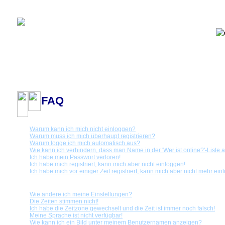
Pilotenboard.de :: DLR-Test Infos, Ausbildung, Erfahrungsberichte :: operate
FAQ
Registrieren und Einloggen
Warum kann ich mich nicht einloggen?
Warum muss ich mich überhaupt registrieren?
Warum logge ich mich automatisch aus?
Wie kann ich verhindern, dass man Name in der 'Wer ist online?'-Liste 
Ich habe mein Passwort verloren!
Ich habe mich registriert, kann mich aber nicht einloggen!
Ich habe mich vor einiger Zeit registriert, kann mich aber nicht mehr ein
Benutzerangaben und Einstellungen
Wie ändere ich meine Einstellungen?
Die Zeiten stimmen nicht!
Ich habe die Zeitzone gewechselt und die Zeit ist immer noch falsch!
Meine Sprache ist nicht verfügbar!
Wie kann ich ein Bild unter meinem Benutzernamen anzeigen?