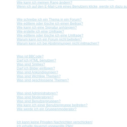
Wie kann ich meinen Rang ändern?
Wenn ich auf den E-Mail-Link eines Benutzers klicke, werde ich dazu au
Beiträge schreiben
Wie schreibe ich ein Thema in ein Forum?
Wie editiere oder lösche ich einen Beitrag?
Wie kann ich eine Signatur anhängen?
Wie erstelle ich eine Umfrage?
Wie editiere oder lösche ich eine Umfrage?
Warum kann ich ein Forum nicht betreten?
Warum kann ich bei Abstimmungen nicht mitmachen?
Was man in und mit Beiträgen tun kann
Was ist BBCode?
Darf ich HTML benutzen?
Was sind Smilies?
Darf ich Bilder einfügen?
Was sind Ankündigungen?
Was sind Wichtige Themen?
Was sind geschlossene Themen?
Benutzerebenen und Gruppen
Was sind Administratoren?
Was sind Moderatoren?
Was sind Benutzergruppen?
Wie kann ich einer Benutzergruppe beitreten?
Wie werde ich ein Gruppenmoderator?
Private Nachrichten
Ich kann keine Privaten Nachrichten verschicken!
Ich erhalte dauernd ungewollte PMs!