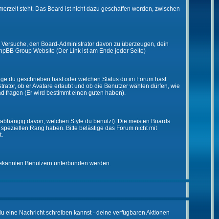
merzeit steht. Das Board ist nicht dazu geschaffen worden, zwischen
zt. Versuche, den Board-Administrator davon zu überzeugen, dein
r phpBB Group Website (Der Link ist am Ende jeder Seite)
räge du geschrieben hast oder welchen Status du im Forum hast.
trator, ob er Avatare erlaubt und ob die Benutzer wählen dürfen, wie
nd fragen (Er wird bestimmt einen guten haben).
abhängig davon, welchen Style du benutzt). Die meisten Boards
peziellen Rang haben. Bitte belästige das Forum nicht mit
t.
unbekannten Benutzern unterbunden werden.
 du eine Nachricht schreiben kannst - deine verfügbaren Aktionen