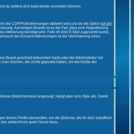
nd du solltest dich bald wieder anmelden können.
 Wenn die COPPA Bestimmungen aktiviert sind und du die Option
Ich bin
vierung. Auf einigen Boards ist es der Fall, dass eine Registrierung
ne Aktivierung benötigt wird. Falls dir eine E-Mail zugesandt wurde,
Gebrauch der Account-Aktivierungen ist die Verhinderung eines
vom Board geschickt bekommen hast) oder der Administrator hat
ßig User löschen, die nichts gepostet haben, um die Größe der
oberen Bildschirmrand angezeigt, hängt aber vom Style ab). Damit
gen deines Profils überprüfen, um die Zeitzone, die für dich zutreffend
e das vielleicht ein guter Grund dazu.