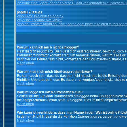
Ich habe eine Spam- oder perverse E-Mail von jemandem auf diesem Bo
phpBB 2 Issues
Who wrote this bulletin board?
Why isn't X feature available?
Who do I contact about abusive and/or legal matters related to this boar
Warum kann ich mich nicht einloggen?
Hast du dich registriert? Du musst dich erst registrieren, bevor du di
Forumsadministrator kontaktieren, um herauszufinden, warum. Falls du
liegt hier der Fehler, falls nicht, kontaktiere den Forumsadministrator, 
Nach oben
Warum muss ich mich überhaupt registrieren?
Es kann auch sein, dass du das gar nicht musst, das ist die Entscheidung
Eintritt in Usergruppen, usw. Es dauert nur wenige Augenblicke sich zu re
Nach oben
Warum logge ich mich automatisch aus?
Solltest du die Funktion
Automatisch einloggen
beim Einloggen nicht akt
die entsprechende Option beim Einloggen. Dies ist nicht empfehlenswert
Nach oben
Wie kann ich verhindern, dass man Name in der 'Wer ist online?'-Lis
In deinem Profil findest du die Funktion
Onlinestatus verbergen
, und we
Nach oben