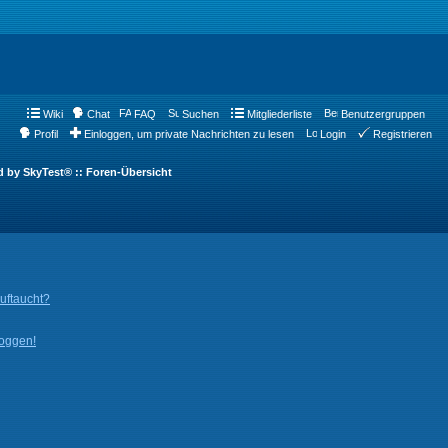
Wiki
Chat
FAQ
Suchen
Mitgliederliste
Benutzergruppen
Profil
Einloggen, um private Nachrichten zu lesen
Login
Registrieren
d by SkyTest® :: Foren-Übersicht
auftaucht?
loggen!