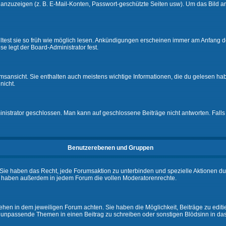
e anzuzeigen (z. B. E-Mail-Konten, Passwort-geschützte Seiten usw). Um das Bil
lltest sie so früh wie möglich lesen. Ankündigungen erscheinen immer am Anfang
e legt der Board-Administrator fest.
ansicht. Sie enthalten auch meistens wichtige Informationen, die du gelesen ha
nicht.
rator geschlossen. Man kann auf geschlossene Beiträge nicht antworten. Falls 
Benutzerebenen und Gruppen
Sie haben das Recht, jede Forumsaktion zu unterbinden und spezielle Aktionen d
e haben außerdem in jedem Forum die vollen Moderatorenrechte.
hen in dem jeweiligen Forum achten. Sie haben die Möglichkeit, Beiträge zu editi
 unpassende Themen in einen Beitrag zu schreiben oder sonstigen Blödsinn in da