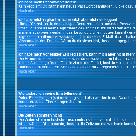
Ich habe mein Passwort verloren!
Kein Problem! Du kannst ein neues Passwort beantragen. Klicke dazu a
Nach oben
Ich habe mich registriert, kann mich aber nicht einloggen!
Überprüfe erst, ob du den richtigen Benutzernamen und/oder Passwort a
unter 12 Jahre alt
beim Registrieren gewählt hast, musst du den erhaltene
immer erst aktiviert werden muss, bevor du dich einloggen kannst - entw
folge den enthaltenen Anweisungen, falls du diese E-Mail nicht erhalte
Missbrauchs des Forums. Wenn du dir sicher bist, dass die angegebene E
Nach oben
Ich habe mich vor einiger Zeit registriert, kann mich aber nicht mehr
Die Gründe dafür sind meistens, dass du entweder einen falschen User
deinen Account gelöscht. Falls letzteres der Fall ist, hast du vielleic
Datenbank zu verringern. Versuche dich erneut zu registrieren und tauc
Nach oben
Wie ändere ich meine Einstellungen?
Deine Einstellungen (sofern du registriert bist) werden in der Datenban
kannst du deine Einstellungen ändern
Nach oben
Die Zeiten stimmen nicht!
Die Zeiten stimmen höchstwahrscheinlich schon, vermutlich hast du einfach
ist, zu wählen. Bitte beachte, dass du die Zeitzone nur wechseln kannst, w
Nach oben