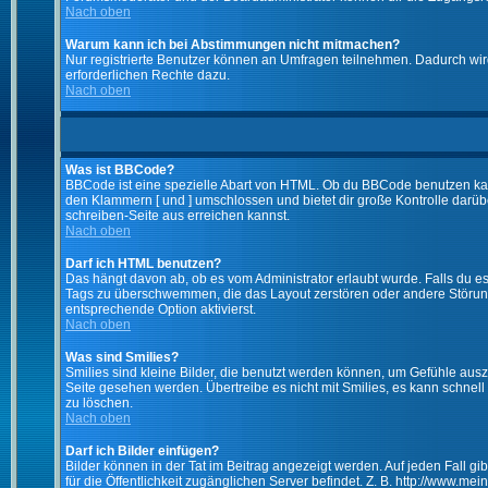
Nach oben
Warum kann ich bei Abstimmungen nicht mitmachen?
Nur registrierte Benutzer können an Umfragen teilnehmen. Dadurch wird 
erforderlichen Rechte dazu.
Nach oben
Was ist BBCode?
BBCode ist eine spezielle Abart von HTML. Ob du BBCode benutzen kanns
den Klammern [ und ] umschlossen und bietet dir große Kontrolle darübe
schreiben-Seite aus erreichen kannst.
Nach oben
Darf ich HTML benutzen?
Das hängt davon ab, ob es vom Administrator erlaubt wurde. Falls du es 
Tags zu überschwemmen, die das Layout zerstören oder andere Störunge
entsprechende Option aktivierst.
Nach oben
Was sind Smilies?
Smilies sind kleine Bilder, die benutzt werden können, um Gefühle auszu
Seite gesehen werden. Übertreibe es nicht mit Smilies, es kann schnell 
zu löschen.
Nach oben
Darf ich Bilder einfügen?
Bilder können in der Tat im Beitrag angezeigt werden. Auf jeden Fall g
für die Öffentlichkeit zugänglichen Server befindet. Z. B. http://www.me