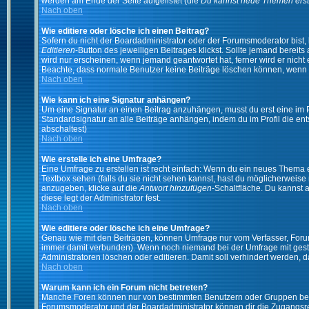
werden am Ende der Seite aufgelistet (die
Du kannst neue Themen erst
Nach oben
Wie editiere oder lösche ich einen Beitrag?
Sofern du nicht der Boardadministrator oder der Forumsmoderator bist, 
Editieren
-Button des jeweiligen Beitrages klickst. Sollte jemand bereits
wird nur erscheinen, wenn jemand geantwortet hat, ferner wird er nicht e
Beachte, dass normale Benutzer keine Beiträge löschen können, wenn 
Nach oben
Wie kann ich eine Signatur anhängen?
Um eine Signatur an einen Beitrag anzuhängen, musst du erst eine im Prof
Standardsignatur an alle Beiträge anhängen, indem du im Profil die e
abschaltest)
Nach oben
Wie erstelle ich eine Umfrage?
Eine Umfrage zu erstellen ist recht einfach: Wenn du ein neues Thema ers
Textbox sehen (falls du sie nicht sehen kannst, hast du möglicherweise
anzugeben, klicke auf die
Antwort hinzufügen
-Schaltfläche. Du kannst 
diese legt der Administrator fest.
Nach oben
Wie editiere oder lösche ich eine Umfrage?
Genau wie mit den Beiträgen, können Umfrage nur vom Verfasser, Forums
immer damit verbunden). Wenn noch niemand bei der Umfrage mit gestim
Administratoren löschen oder editieren. Damit soll verhindert werden,
Nach oben
Warum kann ich ein Forum nicht betreten?
Manche Foren können nur von bestimmten Benutzern oder Gruppen betre
Forumsmoderator und der Boardadministrator können dir die Zugangsrech