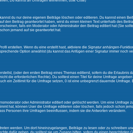
ellen, Du kannst an Umfragen teilnehmen, usw.
-Liste)
kannst du nur deine eigenen Beiträge löschen oder editieren. Du kannst einen Beitr
 auf den Beitrag geantwortet haben, wirst du einen kleinen Text unterhalb des Beitra
rscheinen, falls ein Moderator oder Administrator den Beitrag editiert hat (Sie sollt
schon jemand auf sie geantwortet hat.
il erstellen. Wenn du eine erstellt hast, aktiviere die
Signatur anhängen
-Funktio
ntsprechende Option anwählst (du kannst das Anfügen einer Signatur immer noch ve
tellst, (oder den ersten Beitrag eines Themas editierst, sofern du die Erlaubnis da
 nicht die erforderlichen Rechte). Du solltest einen Titel für deine Umfrage angeb
auch ein Zeitlimit für die Umfrage setzen, 0 ist eine unbegrenzt dauernde Umfrage.
moderator oder Administrator editiert oder gelöscht werden. Um eine Umfrage zu e
mt hat, können User die Umfrage editieren oder löschen, falls jedoch schon jem
 dass Personen ihre Umfragen beeinflussen, indem sie die Antworten verändern.
ten werden. Um dort hineinzugelangen, Beiträge zu lesen oder zu schreiben usw.,
te dafür geben, du solltest sie um Zugang bitten, sofern du einen berechtigten G