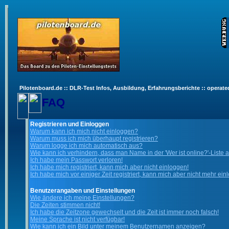
Pilotenboard.de :: DLR-Test Infos, Ausbildung, Erfahrungsberichte :: operate
FAQ
Registrieren und Einloggen
Warum kann ich mich nicht einloggen?
Warum muss ich mich überhaupt registrieren?
Warum logge ich mich automatisch aus?
Wie kann ich verhindern, dass man Name in der 'Wer ist online?'-Liste 
Ich habe mein Passwort verloren!
Ich habe mich registriert, kann mich aber nicht einloggen!
Ich habe mich vor einiger Zeit registriert, kann mich aber nicht mehr ein
Benutzerangaben und Einstellungen
Wie ändere ich meine Einstellungen?
Die Zeiten stimmen nicht!
Ich habe die Zeitzone gewechselt und die Zeit ist immer noch falsch!
Meine Sprache ist nicht verfügbar!
Wie kann ich ein Bild unter meinem Benutzernamen anzeigen?