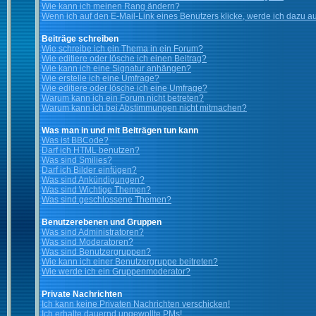
Wie kann ich meinen Rang ändern?
Wenn ich auf den E-Mail-Link eines Benutzers klicke, werde ich dazu au
Beiträge schreiben
Wie schreibe ich ein Thema in ein Forum?
Wie editiere oder lösche ich einen Beitrag?
Wie kann ich eine Signatur anhängen?
Wie erstelle ich eine Umfrage?
Wie editiere oder lösche ich eine Umfrage?
Warum kann ich ein Forum nicht betreten?
Warum kann ich bei Abstimmungen nicht mitmachen?
Was man in und mit Beiträgen tun kann
Was ist BBCode?
Darf ich HTML benutzen?
Was sind Smilies?
Darf ich Bilder einfügen?
Was sind Ankündigungen?
Was sind Wichtige Themen?
Was sind geschlossene Themen?
Benutzerebenen und Gruppen
Was sind Administratoren?
Was sind Moderatoren?
Was sind Benutzergruppen?
Wie kann ich einer Benutzergruppe beitreten?
Wie werde ich ein Gruppenmoderator?
Private Nachrichten
Ich kann keine Privaten Nachrichten verschicken!
Ich erhalte dauernd ungewollte PMs!