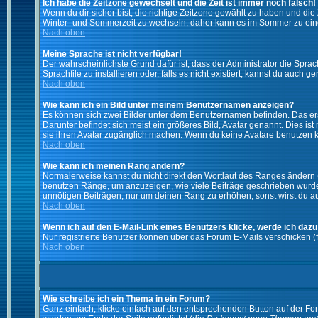
Ich habe die Zeitzone gewechselt und die Zeit ist immer noch falsch!
Wenn du dir sicher bist, die richtige Zeitzone gewählt zu haben und d
Winter- und Sommerzeit zu wechseln, daher kann es im Sommer zu ein
Nach oben
Meine Sprache ist nicht verfügbar!
Der wahrscheinlichste Grund dafür ist, dass der Administrator die Spra
Sprachfile zu installieren oder, falls es nicht existiert, kannst du auc
Nach oben
Wie kann ich ein Bild unter meinem Benutzernamen anzeigen?
Es können sich zwei Bilder unter dem Benutzernamen befinden. Das erst
Darunter befindet sich meist ein größeres Bild, Avatar genannt. Dies i
sie ihren Avatar zugänglich machen. Wenn du keine Avatare benutzen ka
Nach oben
Wie kann ich meinen Rang ändern?
Normalerweise kannst du nicht direkt den Wortlaut des Ranges ändern
benutzen Ränge, um anzuzeigen, wie viele Beiträge geschrieben wurden
unnötigen Beiträgen, nur um deinen Rang zu erhöhen, sonst wirst du auf
Nach oben
Wenn ich auf den E-Mail-Link eines Benutzers klicke, werde ich dazu
Nur registrierte Benutzer können über das Forum E-Mails verschicken (
Nach oben
Wie schreibe ich ein Thema in ein Forum?
Ganz einfach, klicke einfach auf den entsprechenden Button auf der For