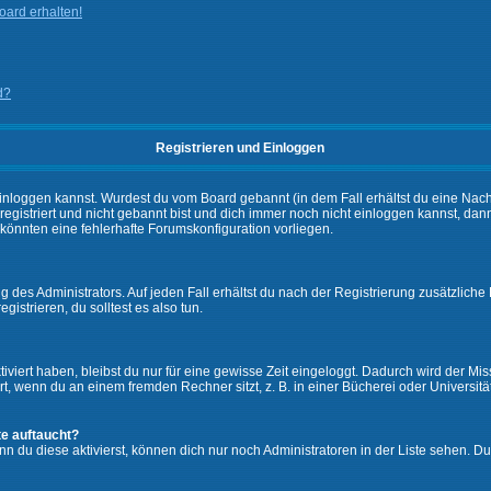
ard erhalten!
d?
Registrieren und Einloggen
ch einloggen kannst. Wurdest du vom Board gebannt (in dem Fall erhältst du eine Na
 registriert und nicht gebannt bist und dich immer noch nicht einloggen kannst,
es könnten eine fehlerhafte Forumskonfiguration vorliegen.
 des Administrators. Auf jeden Fall erhältst du nach der Registrierung zusätzliche 
gistrieren, du solltest es also tun.
iviert haben, bleibst du nur für eine gewisse Zeit eingeloggt. Dadurch wird der M
, wenn du an einem fremden Rechner sitzt, z. B. in einer Bücherei oder Universität
te auftaucht?
nn du diese aktivierst, können dich nur noch Administratoren in der Liste sehen. Du