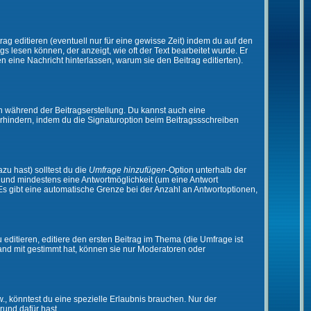
ag editieren (eventuell nur für eine gewisse Zeit) indem du auf den
gs lesen können, der anzeigt, wie oft der Text bearbeitet wurde. Er
en eine Nachricht hinterlassen, warum sie den Beitrag editierten).
n während der Beitragserstellung. Du kannst auch eine
rhindern, indem du die Signaturoption beim Beitragssschreiben
zu hast) solltest du die
Umfrage hinzufügen
-Option unterhalb der
en und mindestens eine Antwortmöglichkeit (um eine Antwort
 Es gibt eine automatische Grenze bei der Anzahl an Antwortoptionen,
ditieren, editiere den ersten Beitrag im Thema (die Umfrage ist
and mit gestimmt hat, können sie nur Moderatoren oder
 könntest du eine spezielle Erlaubnis brauchen. Nur der
rund dafür hast.