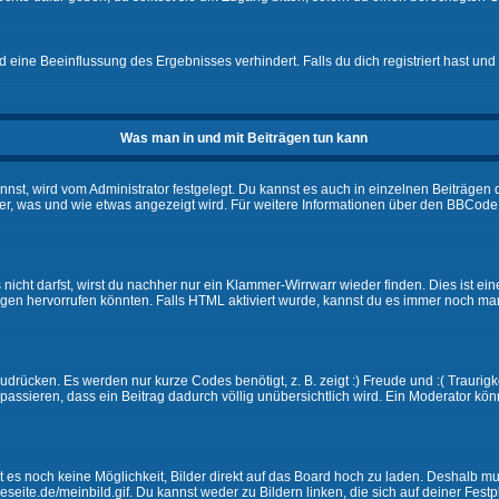
eine Beeinflussung des Ergebnisses verhindert. Falls du dich registriert hast und 
Was man in und mit Beiträgen tun kann
t, wird vom Administrator festgelegt. Du kannst es auch in einzelnen Beiträgen d
r, was und wie etwas angezeigt wird. Für weitere Informationen über den BBCode s
nicht darfst, wirst du nachher nur ein Klammer-Wirrwarr wieder finden. Dies ist ei
n hervorrufen könnten. Falls HTML aktiviert wurde, kannst du es immer noch manu
drücken. Es werden nur kurze Codes benötigt, z. B. zeigt :) Freude und :( Traurigke
passieren, dass ein Beitrag dadurch völlig unübersichtlich wird. Ein Moderator kön
ibt es noch keine Möglichkeit, Bilder direkt auf das Board hoch zu laden. Deshalb 
ineseite.de/meinbild.gif. Du kannst weder zu Bildern linken, die sich auf deiner Fest