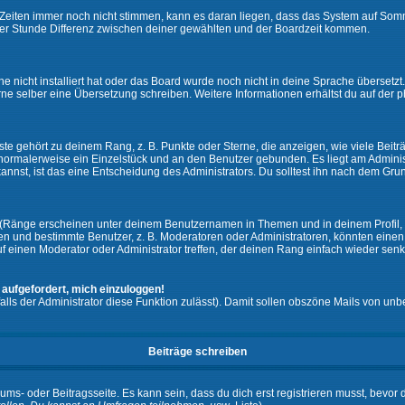
ie Zeiten immer noch nicht stimmen, kann es daran liegen, dass das System auf Som
er Stunde Differenz zwischen deiner gewählten und der Boardzeit kommen.
che nicht installiert hat oder das Board wurde noch nicht in deine Sprache überset
h gerne selber eine Übersetzung schreiben. Weitere Informationen erhältst du auf de
e gehört zu deinem Rang, z. B. Punkte oder Sterne, die anzeigen, wie viele Beit
st normalerweise ein Einzelstück und an den Benutzer gebunden. Es liegt am Adminis
nnst, ist das eine Entscheidung des Administrators. Du solltest ihn nach dem Gru
 (Ränge erscheinen unter deinem Benutzernamen in Themen und in deinem Profil, 
 und bestimmte Benutzer, z. B. Moderatoren oder Administratoren, könnten einen s
 einen Moderator oder Administrator treffen, der deinen Rang einfach wieder senk
 aufgefordert, mich einzuloggen!
falls der Administrator diese Funktion zulässt). Damit sollen obszöne Mails von 
Beiträge schreiben
ums- oder Beitragsseite. Es kann sein, dass du dich erst registrieren musst, bevor