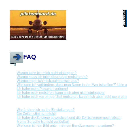
Pilotenboard.de :: DLR-Test Infos, Ausbildung, Erfahrungsberichte :: operate
FAQ
Registrieren und Einloggen
Warum kann ich mich nicht einloggen?
Warum muss ich mich überhaupt registrieren?
Warum logge ich mich automatisch aus?
Wie kann ich verhindern, dass man Name in der 'Wer ist online?'-Liste 
Ich habe mein Passwort verloren!
Ich habe mich registriert, kann mich aber nicht einloggen!
Ich habe mich vor einiger Zeit registriert, kann mich aber nicht mehr ein
Benutzerangaben und Einstellungen
Wie ändere ich meine Einstellungen?
Die Zeiten stimmen nicht!
Ich habe die Zeitzone gewechselt und die Zeit ist immer noch falsch!
Meine Sprache ist nicht verfügbar!
Wie kann ich ein Bild unter meinem Benutzernamen anzeigen?