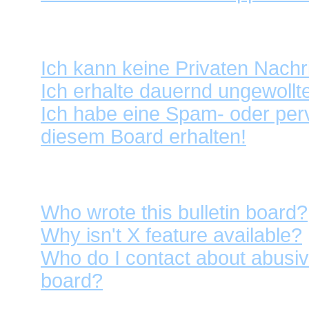
Private Nachrichten
Ich kann keine Privaten Nachr
Ich erhalte dauernd ungewollt
Ich habe eine Spam- oder per
diesem Board erhalten!
phpBB 2 Issues
Who wrote this bulletin board?
Why isn't X feature available?
Who do I contact about abusive
board?