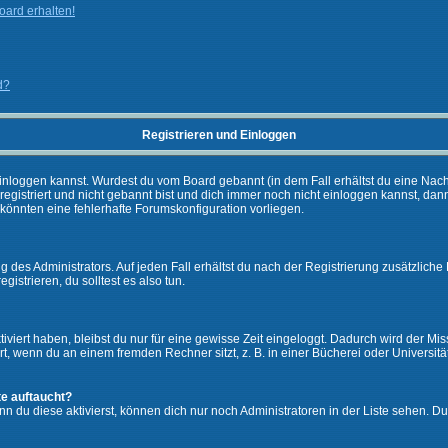
ard erhalten!
d?
Registrieren und Einloggen
ch einloggen kannst. Wurdest du vom Board gebannt (in dem Fall erhältst du eine Na
 registriert und nicht gebannt bist und dich immer noch nicht einloggen kannst,
es könnten eine fehlerhafte Forumskonfiguration vorliegen.
 des Administrators. Auf jeden Fall erhältst du nach der Registrierung zusätzliche 
gistrieren, du solltest es also tun.
iviert haben, bleibst du nur für eine gewisse Zeit eingeloggt. Dadurch wird der M
, wenn du an einem fremden Rechner sitzt, z. B. in einer Bücherei oder Universität
te auftaucht?
nn du diese aktivierst, können dich nur noch Administratoren in der Liste sehen. Du