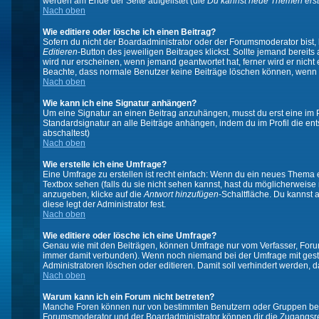
werden am Ende der Seite aufgelistet (die
Du kannst neue Themen erst
Nach oben
Wie editiere oder lösche ich einen Beitrag?
Sofern du nicht der Boardadministrator oder der Forumsmoderator bist, 
Editieren
-Button des jeweiligen Beitrages klickst. Sollte jemand bereits
wird nur erscheinen, wenn jemand geantwortet hat, ferner wird er nicht e
Beachte, dass normale Benutzer keine Beiträge löschen können, wenn 
Nach oben
Wie kann ich eine Signatur anhängen?
Um eine Signatur an einen Beitrag anzuhängen, musst du erst eine im Prof
Standardsignatur an alle Beiträge anhängen, indem du im Profil die e
abschaltest)
Nach oben
Wie erstelle ich eine Umfrage?
Eine Umfrage zu erstellen ist recht einfach: Wenn du ein neues Thema ers
Textbox sehen (falls du sie nicht sehen kannst, hast du möglicherweise
anzugeben, klicke auf die
Antwort hinzufügen
-Schaltfläche. Du kannst 
diese legt der Administrator fest.
Nach oben
Wie editiere oder lösche ich eine Umfrage?
Genau wie mit den Beiträgen, können Umfrage nur vom Verfasser, Forums
immer damit verbunden). Wenn noch niemand bei der Umfrage mit gestim
Administratoren löschen oder editieren. Damit soll verhindert werden,
Nach oben
Warum kann ich ein Forum nicht betreten?
Manche Foren können nur von bestimmten Benutzern oder Gruppen betre
Forumsmoderator und der Boardadministrator können dir die Zugangsrech