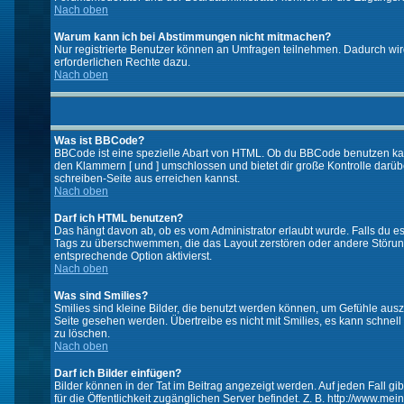
Nach oben
Warum kann ich bei Abstimmungen nicht mitmachen?
Nur registrierte Benutzer können an Umfragen teilnehmen. Dadurch wird 
erforderlichen Rechte dazu.
Nach oben
Was ist BBCode?
BBCode ist eine spezielle Abart von HTML. Ob du BBCode benutzen kanns
den Klammern [ und ] umschlossen und bietet dir große Kontrolle darübe
schreiben-Seite aus erreichen kannst.
Nach oben
Darf ich HTML benutzen?
Das hängt davon ab, ob es vom Administrator erlaubt wurde. Falls du es 
Tags zu überschwemmen, die das Layout zerstören oder andere Störunge
entsprechende Option aktivierst.
Nach oben
Was sind Smilies?
Smilies sind kleine Bilder, die benutzt werden können, um Gefühle auszu
Seite gesehen werden. Übertreibe es nicht mit Smilies, es kann schnell 
zu löschen.
Nach oben
Darf ich Bilder einfügen?
Bilder können in der Tat im Beitrag angezeigt werden. Auf jeden Fall g
für die Öffentlichkeit zugänglichen Server befindet. Z. B. http://www.me