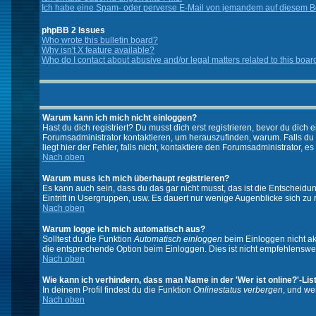
Ich habe eine Spam- oder perverse E-Mail von jemandem auf diesem Bo
phpBB 2 Issues
Who wrote this bulletin board?
Why isn't X feature available?
Who do I contact about abusive and/or legal matters related to this boar
Warum kann ich mich nicht einloggen?
Hast du dich registriert? Du musst dich erst registrieren, bevor du di
Forumsadministrator kontaktieren, um herauszufinden, warum. Falls du
liegt hier der Fehler, falls nicht, kontaktiere den Forumsadministrator, 
Nach oben
Warum muss ich mich überhaupt registrieren?
Es kann auch sein, dass du das gar nicht musst, das ist die Entscheidung
Eintritt in Usergruppen, usw. Es dauert nur wenige Augenblicke sich zu re
Nach oben
Warum logge ich mich automatisch aus?
Solltest du die Funktion
Automatisch einloggen
beim Einloggen nicht akt
die entsprechende Option beim Einloggen. Dies ist nicht empfehlenswert
Nach oben
Wie kann ich verhindern, dass man Name in der 'Wer ist online?'-Lis
In deinem Profil findest du die Funktion
Onlinestatus verbergen
, und we
Nach oben