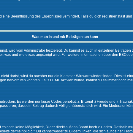
eine Beeinflussung des Ergebnisses verhindert. Falls du dich registriert hast und 
Was man in und mit Beiträgen tun kann
t, wird vom Administrator festgelegt. Du kannst es auch in einzelnen Beiträgen d
r, was und wie etwas angezeigt wird. Für weitere Informationen über den BBCode s
nicht darfst, wirst du nachher nur ein Klammer-Wirrwarr wieder finden. Dies ist ei
n hervorrufen könnten. Falls HTML aktiviert wurde, kannst du es immer noch manu
drücken. Es werden nur kurze Codes benötigt, z. B. zeigt :) Freude und :( Traurigke
passieren, dass ein Beitrag dadurch völlig unübersichtlich wird. Ein Moderator kön
ibt es noch keine Möglichkeit, Bilder direkt auf das Board hoch zu laden. Deshalb 
ineseite.de/meinbild.gif. Du kannst weder zu Bildern linken, die sich auf deiner Fest