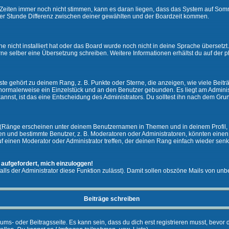
ie Zeiten immer noch nicht stimmen, kann es daran liegen, dass das System auf Som
er Stunde Differenz zwischen deiner gewählten und der Boardzeit kommen.
che nicht installiert hat oder das Board wurde noch nicht in deine Sprache überset
h gerne selber eine Übersetzung schreiben. Weitere Informationen erhältst du auf de
e gehört zu deinem Rang, z. B. Punkte oder Sterne, die anzeigen, wie viele Beit
st normalerweise ein Einzelstück und an den Benutzer gebunden. Es liegt am Adminis
nnst, ist das eine Entscheidung des Administrators. Du solltest ihn nach dem Gru
 (Ränge erscheinen unter deinem Benutzernamen in Themen und in deinem Profil, 
 und bestimmte Benutzer, z. B. Moderatoren oder Administratoren, könnten einen s
 einen Moderator oder Administrator treffen, der deinen Rang einfach wieder senk
 aufgefordert, mich einzuloggen!
falls der Administrator diese Funktion zulässt). Damit sollen obszöne Mails von 
Beiträge schreiben
ums- oder Beitragsseite. Es kann sein, dass du dich erst registrieren musst, bevor