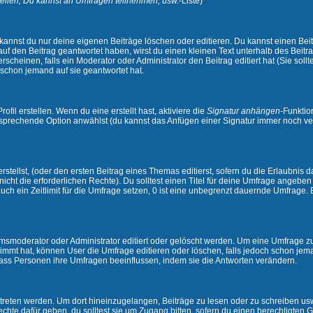
ellen, Du kannst an Umfragen teilnehmen, usw.
-Liste)
kannst du nur deine eigenen Beiträge löschen oder editieren. Du kannst einen Beitr
 auf den Beitrag geantwortet haben, wirst du einen kleinen Text unterhalb des Beitra
rscheinen, falls ein Moderator oder Administrator den Beitrag editiert hat (Sie sollt
schon jemand auf sie geantwortet hat.
il erstellen. Wenn du eine erstellt hast, aktiviere die
Signatur anhängen
-Funktio
ntsprechende Option anwählst (du kannst das Anfügen einer Signatur immer noch ve
tellst, (oder den ersten Beitrag eines Themas editierst, sofern du die Erlaubnis da
 nicht die erforderlichen Rechte). Du solltest einen Titel für deine Umfrage angeb
auch ein Zeitlimit für die Umfrage setzen, 0 ist eine unbegrenzt dauernde Umfrage.
moderator oder Administrator editiert oder gelöscht werden. Um eine Umfrage zu e
mt hat, können User die Umfrage editieren oder löschen, falls jedoch schon jem
 dass Personen ihre Umfragen beeinflussen, indem sie die Antworten verändern.
ten werden. Um dort hineinzugelangen, Beiträge zu lesen oder zu schreiben usw.,
te dafür geben, du solltest sie um Zugang bitten, sofern du einen berechtigten G