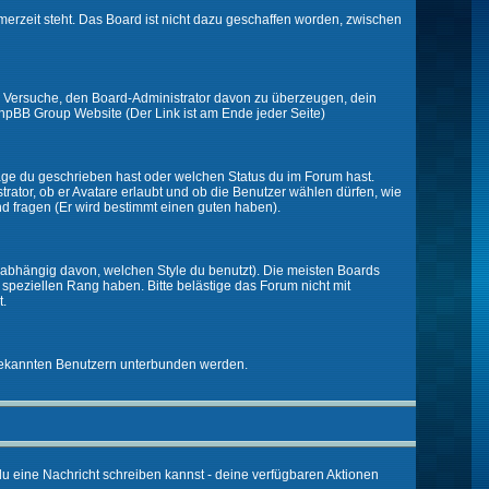
merzeit steht. Das Board ist nicht dazu geschaffen worden, zwischen
zt. Versuche, den Board-Administrator davon zu überzeugen, dein
r phpBB Group Website (Der Link ist am Ende jeder Seite)
räge du geschrieben hast oder welchen Status du im Forum hast.
trator, ob er Avatare erlaubt und ob die Benutzer wählen dürfen, wie
nd fragen (Er wird bestimmt einen guten haben).
abhängig davon, welchen Style du benutzt). Die meisten Boards
peziellen Rang haben. Bitte belästige das Forum nicht mit
t.
unbekannten Benutzern unterbunden werden.
 du eine Nachricht schreiben kannst - deine verfügbaren Aktionen