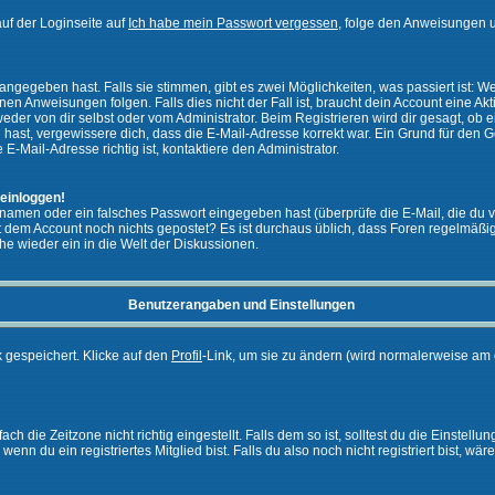
uf der Loginseite auf
Ich habe mein Passwort vergessen
, folge den Anweisungen u
ngegeben hast. Falls sie stimmen, gibt es zwei Möglichkeiten, was passiert ist:
n Anweisungen folgen. Falls dies nicht der Fall ist, braucht dein Account eine Akti
eder von dir selbst oder vom Administrator. Beim Registrieren wird dir gesagt, ob ei
n hast, vergewissere dich, dass die E-Mail-Adresse korrekt war. Ein Grund für den 
-Mail-Adresse richtig ist, kontaktiere den Administrator.
 einloggen!
namen oder ein falsches Passwort eingegeben hast (überprüfe die E-Mail, die du 
ht mit dem Account noch nichts gepostet? Es ist durchaus üblich, dass Foren regelmä
he wieder ein in die Welt der Diskussionen.
Benutzerangaben und Einstellungen
k gespeichert. Klicke auf den
Profil
-Link, um sie zu ändern (wird normalerweise am 
 die Zeitzone nicht richtig eingestellt. Falls dem so ist, solltest du die Einstellun
enn du ein registriertes Mitglied bist. Falls du also noch nicht registriert bist, wär