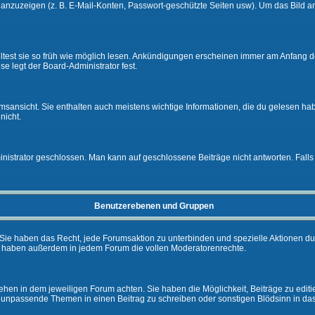
e anzuzeigen (z. B. E-Mail-Konten, Passwort-geschützte Seiten usw). Um das Bil
lltest sie so früh wie möglich lesen. Ankündigungen erscheinen immer am Anfang
e legt der Board-Administrator fest.
ansicht. Sie enthalten auch meistens wichtige Informationen, die du gelesen ha
nicht.
rator geschlossen. Man kann auf geschlossene Beiträge nicht antworten. Falls 
Benutzerebenen und Gruppen
Sie haben das Recht, jede Forumsaktion zu unterbinden und spezielle Aktionen d
e haben außerdem in jedem Forum die vollen Moderatorenrechte.
hen in dem jeweiligen Forum achten. Sie haben die Möglichkeit, Beiträge zu editi
 unpassende Themen in einen Beitrag zu schreiben oder sonstigen Blödsinn in da