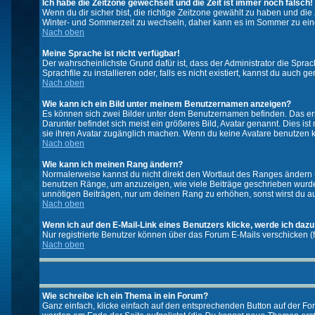
Ich habe die Zeitzone gewechselt und die Zeit ist immer noch falsch!
Wenn du dir sicher bist, die richtige Zeitzone gewählt zu haben und d
Winter- und Sommerzeit zu wechseln, daher kann es im Sommer zu ein
Nach oben
Meine Sprache ist nicht verfügbar!
Der wahrscheinlichste Grund dafür ist, dass der Administrator die Spra
Sprachfile zu installieren oder, falls es nicht existiert, kannst du auc
Nach oben
Wie kann ich ein Bild unter meinem Benutzernamen anzeigen?
Es können sich zwei Bilder unter dem Benutzernamen befinden. Das erst
Darunter befindet sich meist ein größeres Bild, Avatar genannt. Dies i
sie ihren Avatar zugänglich machen. Wenn du keine Avatare benutzen ka
Nach oben
Wie kann ich meinen Rang ändern?
Normalerweise kannst du nicht direkt den Wortlaut des Ranges ändern
benutzen Ränge, um anzuzeigen, wie viele Beiträge geschrieben wurden
unnötigen Beiträgen, nur um deinen Rang zu erhöhen, sonst wirst du auf
Nach oben
Wenn ich auf den E-Mail-Link eines Benutzers klicke, werde ich dazu
Nur registrierte Benutzer können über das Forum E-Mails verschicken (
Nach oben
Wie schreibe ich ein Thema in ein Forum?
Ganz einfach, klicke einfach auf den entsprechenden Button auf der For