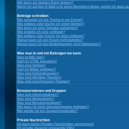
Wie kann ich meinen Rang ändern?
Wenn ich auf den E-Mail-Link eines Benutzers klicke, werde ich dazu au
Beiträge schreiben
Wie schreibe ich ein Thema in ein Forum?
Wie editiere oder lösche ich einen Beitrag?
Wie kann ich eine Signatur anhängen?
Wie erstelle ich eine Umfrage?
Wie editiere oder lösche ich eine Umfrage?
Warum kann ich ein Forum nicht betreten?
Warum kann ich bei Abstimmungen nicht mitmachen?
Was man in und mit Beiträgen tun kann
Was ist BBCode?
Darf ich HTML benutzen?
Was sind Smilies?
Darf ich Bilder einfügen?
Was sind Ankündigungen?
Was sind Wichtige Themen?
Was sind geschlossene Themen?
Benutzerebenen und Gruppen
Was sind Administratoren?
Was sind Moderatoren?
Was sind Benutzergruppen?
Wie kann ich einer Benutzergruppe beitreten?
Wie werde ich ein Gruppenmoderator?
Private Nachrichten
Ich kann keine Privaten Nachrichten verschicken!
Ich erhalte dauernd ungewollte PMs!