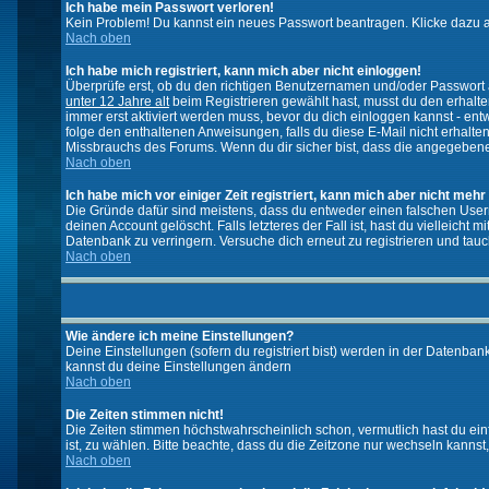
Ich habe mein Passwort verloren!
Kein Problem! Du kannst ein neues Passwort beantragen. Klicke dazu a
Nach oben
Ich habe mich registriert, kann mich aber nicht einloggen!
Überprüfe erst, ob du den richtigen Benutzernamen und/oder Passwort a
unter 12 Jahre alt
beim Registrieren gewählt hast, musst du den erhaltene
immer erst aktiviert werden muss, bevor du dich einloggen kannst - entw
folge den enthaltenen Anweisungen, falls du diese E-Mail nicht erhalte
Missbrauchs des Forums. Wenn du dir sicher bist, dass die angegebene E
Nach oben
Ich habe mich vor einiger Zeit registriert, kann mich aber nicht mehr
Die Gründe dafür sind meistens, dass du entweder einen falschen User
deinen Account gelöscht. Falls letzteres der Fall ist, hast du vielleic
Datenbank zu verringern. Versuche dich erneut zu registrieren und tauc
Nach oben
Wie ändere ich meine Einstellungen?
Deine Einstellungen (sofern du registriert bist) werden in der Datenban
kannst du deine Einstellungen ändern
Nach oben
Die Zeiten stimmen nicht!
Die Zeiten stimmen höchstwahrscheinlich schon, vermutlich hast du einfach
ist, zu wählen. Bitte beachte, dass du die Zeitzone nur wechseln kannst, w
Nach oben