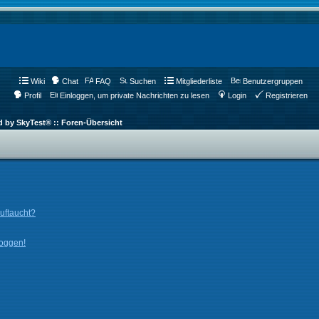
Wiki
Chat
FAQ
Suchen
Mitgliederliste
Benutzergruppen
Profil
Einloggen, um private Nachrichten zu lesen
Login
Registrieren
d by SkyTest® :: Foren-Übersicht
auftaucht?
loggen!