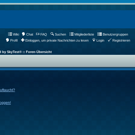
Wiki
Chat
FAQ
Suchen
Mitgliederliste
Benutzergruppen
Profil
Einloggen, um private Nachrichten zu lesen
Login
Registrieren
d by SkyTest® :: Foren-Übersicht
auftaucht?
loggen!