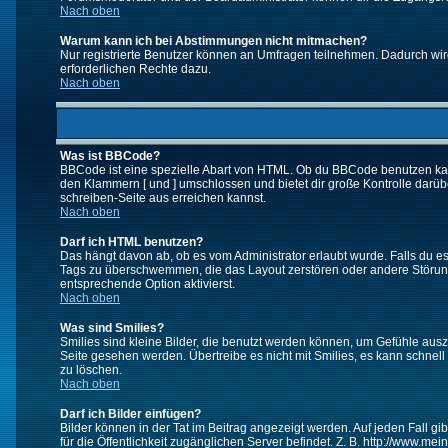
Nach oben
Warum kann ich bei Abstimmungen nicht mitmachen?
Nur registrierte Benutzer können an Umfragen teilnehmen. Dadurch wird 
erforderlichen Rechte dazu.
Nach oben
Was ist BBCode?
BBCode ist eine spezielle Abart von HTML. Ob du BBCode benutzen kanns
den Klammern [ und ] umschlossen und bietet dir große Kontrolle darübe
schreiben-Seite aus erreichen kannst.
Nach oben
Darf ich HTML benutzen?
Das hängt davon ab, ob es vom Administrator erlaubt wurde. Falls du es 
Tags zu überschwemmen, die das Layout zerstören oder andere Störunge
entsprechende Option aktivierst.
Nach oben
Was sind Smilies?
Smilies sind kleine Bilder, die benutzt werden können, um Gefühle auszu
Seite gesehen werden. Übertreibe es nicht mit Smilies, es kann schnell 
zu löschen.
Nach oben
Darf ich Bilder einfügen?
Bilder können in der Tat im Beitrag angezeigt werden. Auf jeden Fall g
für die Öffentlichkeit zugänglichen Server befindet. Z. B. http://www.me