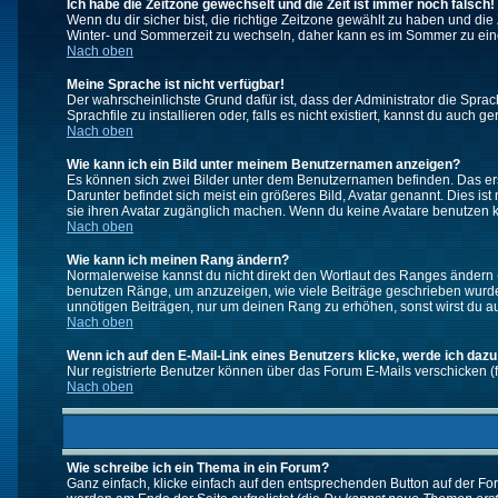
Ich habe die Zeitzone gewechselt und die Zeit ist immer noch falsch!
Wenn du dir sicher bist, die richtige Zeitzone gewählt zu haben und d
Winter- und Sommerzeit zu wechseln, daher kann es im Sommer zu ein
Nach oben
Meine Sprache ist nicht verfügbar!
Der wahrscheinlichste Grund dafür ist, dass der Administrator die Spra
Sprachfile zu installieren oder, falls es nicht existiert, kannst du auc
Nach oben
Wie kann ich ein Bild unter meinem Benutzernamen anzeigen?
Es können sich zwei Bilder unter dem Benutzernamen befinden. Das erst
Darunter befindet sich meist ein größeres Bild, Avatar genannt. Dies i
sie ihren Avatar zugänglich machen. Wenn du keine Avatare benutzen ka
Nach oben
Wie kann ich meinen Rang ändern?
Normalerweise kannst du nicht direkt den Wortlaut des Ranges ändern
benutzen Ränge, um anzuzeigen, wie viele Beiträge geschrieben wurden
unnötigen Beiträgen, nur um deinen Rang zu erhöhen, sonst wirst du auf
Nach oben
Wenn ich auf den E-Mail-Link eines Benutzers klicke, werde ich dazu
Nur registrierte Benutzer können über das Forum E-Mails verschicken (
Nach oben
Wie schreibe ich ein Thema in ein Forum?
Ganz einfach, klicke einfach auf den entsprechenden Button auf der For