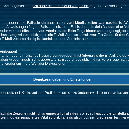
uf der Loginseite auf
Ich habe mein Passwort vergessen
, folge den Anweisungen u
ngegeben hast. Falls sie stimmen, gibt es zwei Möglichkeiten, was passiert ist:
n Anweisungen folgen. Falls dies nicht der Fall ist, braucht dein Account eine Akti
eder von dir selbst oder vom Administrator. Beim Registrieren wird dir gesagt, ob ei
n hast, vergewissere dich, dass die E-Mail-Adresse korrekt war. Ein Grund für den 
-Mail-Adresse richtig ist, kontaktiere den Administrator.
 einloggen!
namen oder ein falsches Passwort eingegeben hast (überprüfe die E-Mail, die du 
ht mit dem Account noch nichts gepostet? Es ist durchaus üblich, dass Foren regelmä
he wieder ein in die Welt der Diskussionen.
Benutzerangaben und Einstellungen
k gespeichert. Klicke auf den
Profil
-Link, um sie zu ändern (wird normalerweise am 
 die Zeitzone nicht richtig eingestellt. Falls dem so ist, solltest du die Einstellun
enn du ein registriertes Mitglied bist. Falls du also noch nicht registriert bist, wär