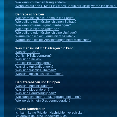
Wie kann ich meinen Rang ändern?
Wenn ich auf den E-Mail-Link eines Benutzers klicke, werde ich dazu au
Beiträge schreiben
Wie schreibe ich ein Thema in ein Forum?
Wie editiere oder lösche ich einen Beitrag?
Wie kann ich eine Signatur anhängen?
Wie erstelle ich eine Umfrage?
Wie editiere oder lösche ich eine Umfrage?
Warum kann ich ein Forum nicht betreten?
Warum kann ich bei Abstimmungen nicht mitmachen?
Was man in und mit Beiträgen tun kann
Was ist BBCode?
Darf ich HTML benutzen?
Was sind Smilies?
Darf ich Bilder einfügen?
Was sind Ankündigungen?
Was sind Wichtige Themen?
Was sind geschlossene Themen?
Benutzerebenen und Gruppen
Was sind Administratoren?
Was sind Moderatoren?
Was sind Benutzergruppen?
Wie kann ich einer Benutzergruppe beitreten?
Wie werde ich ein Gruppenmoderator?
Private Nachrichten
Ich kann keine Privaten Nachrichten verschicken!
Ich erhalte dauernd ungewollte PMs!