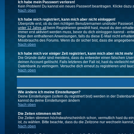
Ich habe mein Passwort verloren!
Kein Problem! Du kannst ein neues Passwort beantragen. Klicke dazu a
Nach oben
Ich habe mich registriert, kann mich aber nicht einloggen!
Überprüfe erst, ob du den richtigen Benutzernamen und/oder Passwort a
unter 12 Jahre alt
beim Registrieren gewählt hast, musst du den erhaltene
immer erst aktiviert werden muss, bevor du dich einloggen kannst - entw
folge den enthaltenen Anweisungen, falls du diese E-Mail nicht erhalte
Missbrauchs des Forums. Wenn du dir sicher bist, dass die angegebene E
Nach oben
Ich habe mich vor einiger Zeit registriert, kann mich aber nicht mehr
Die Gründe dafür sind meistens, dass du entweder einen falschen User
deinen Account gelöscht. Falls letzteres der Fall ist, hast du vielleic
Datenbank zu verringern. Versuche dich erneut zu registrieren und tauc
Nach oben
Wie ändere ich meine Einstellungen?
Deine Einstellungen (sofern du registriert bist) werden in der Datenban
kannst du deine Einstellungen ändern
Nach oben
Die Zeiten stimmen nicht!
Die Zeiten stimmen höchstwahrscheinlich schon, vermutlich hast du einfach
ist, zu wählen. Bitte beachte, dass du die Zeitzone nur wechseln kannst, w
Nach oben