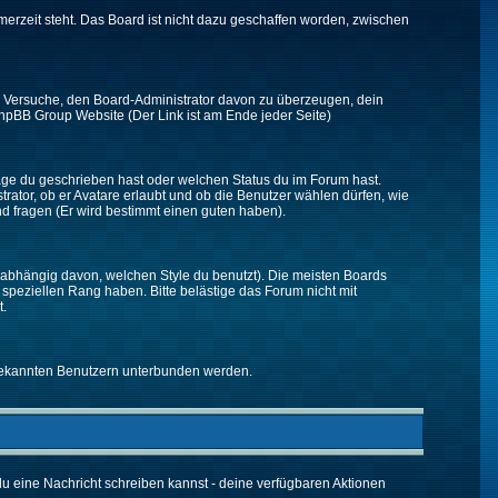
merzeit steht. Das Board ist nicht dazu geschaffen worden, zwischen
zt. Versuche, den Board-Administrator davon zu überzeugen, dein
r phpBB Group Website (Der Link ist am Ende jeder Seite)
räge du geschrieben hast oder welchen Status du im Forum hast.
trator, ob er Avatare erlaubt und ob die Benutzer wählen dürfen, wie
nd fragen (Er wird bestimmt einen guten haben).
abhängig davon, welchen Style du benutzt). Die meisten Boards
peziellen Rang haben. Bitte belästige das Forum nicht mit
t.
unbekannten Benutzern unterbunden werden.
 du eine Nachricht schreiben kannst - deine verfügbaren Aktionen