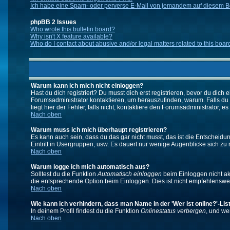
Ich habe eine Spam- oder perverse E-Mail von jemandem auf diesem Bo
phpBB 2 Issues
Who wrote this bulletin board?
Why isn't X feature available?
Who do I contact about abusive and/or legal matters related to this boar
Warum kann ich mich nicht einloggen?
Hast du dich registriert? Du musst dich erst registrieren, bevor du di
Forumsadministrator kontaktieren, um herauszufinden, warum. Falls du
liegt hier der Fehler, falls nicht, kontaktiere den Forumsadministrator, 
Nach oben
Warum muss ich mich überhaupt registrieren?
Es kann auch sein, dass du das gar nicht musst, das ist die Entscheidung
Eintritt in Usergruppen, usw. Es dauert nur wenige Augenblicke sich zu re
Nach oben
Warum logge ich mich automatisch aus?
Solltest du die Funktion
Automatisch einloggen
beim Einloggen nicht akt
die entsprechende Option beim Einloggen. Dies ist nicht empfehlenswert
Nach oben
Wie kann ich verhindern, dass man Name in der 'Wer ist online?'-Lis
In deinem Profil findest du die Funktion
Onlinestatus verbergen
, und we
Nach oben