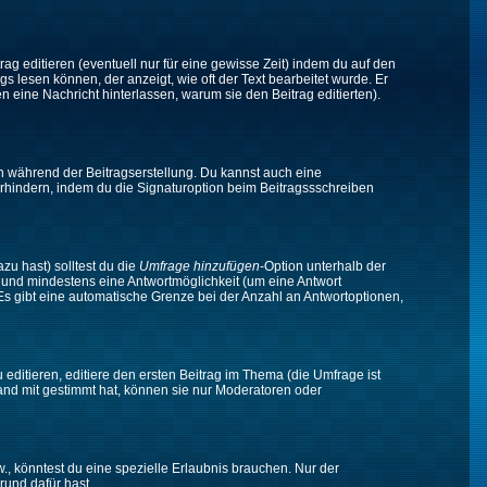
ag editieren (eventuell nur für eine gewisse Zeit) indem du auf den
gs lesen können, der anzeigt, wie oft der Text bearbeitet wurde. Er
en eine Nachricht hinterlassen, warum sie den Beitrag editierten).
n während der Beitragserstellung. Du kannst auch eine
rhindern, indem du die Signaturoption beim Beitragssschreiben
zu hast) solltest du die
Umfrage hinzufügen
-Option unterhalb der
en und mindestens eine Antwortmöglichkeit (um eine Antwort
 Es gibt eine automatische Grenze bei der Anzahl an Antwortoptionen,
ditieren, editiere den ersten Beitrag im Thema (die Umfrage ist
and mit gestimmt hat, können sie nur Moderatoren oder
 könntest du eine spezielle Erlaubnis brauchen. Nur der
rund dafür hast.