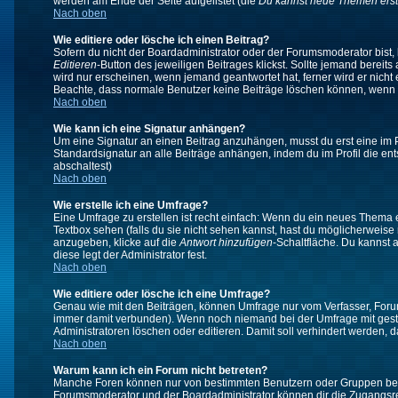
werden am Ende der Seite aufgelistet (die
Du kannst neue Themen erst
Nach oben
Wie editiere oder lösche ich einen Beitrag?
Sofern du nicht der Boardadministrator oder der Forumsmoderator bist, 
Editieren
-Button des jeweiligen Beitrages klickst. Sollte jemand bereits
wird nur erscheinen, wenn jemand geantwortet hat, ferner wird er nicht e
Beachte, dass normale Benutzer keine Beiträge löschen können, wenn 
Nach oben
Wie kann ich eine Signatur anhängen?
Um eine Signatur an einen Beitrag anzuhängen, musst du erst eine im Prof
Standardsignatur an alle Beiträge anhängen, indem du im Profil die e
abschaltest)
Nach oben
Wie erstelle ich eine Umfrage?
Eine Umfrage zu erstellen ist recht einfach: Wenn du ein neues Thema ers
Textbox sehen (falls du sie nicht sehen kannst, hast du möglicherweise
anzugeben, klicke auf die
Antwort hinzufügen
-Schaltfläche. Du kannst 
diese legt der Administrator fest.
Nach oben
Wie editiere oder lösche ich eine Umfrage?
Genau wie mit den Beiträgen, können Umfrage nur vom Verfasser, Forums
immer damit verbunden). Wenn noch niemand bei der Umfrage mit gestim
Administratoren löschen oder editieren. Damit soll verhindert werden,
Nach oben
Warum kann ich ein Forum nicht betreten?
Manche Foren können nur von bestimmten Benutzern oder Gruppen betre
Forumsmoderator und der Boardadministrator können dir die Zugangsrech