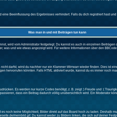
eine Beeinflussung des Ergebnisses verhindert. Falls du dich registriert hast und 
Was man in und mit Beiträgen tun kann
t, wird vom Administrator festgelegt. Du kannst es auch in einzelnen Beiträgen d
r, was und wie etwas angezeigt wird. Für weitere Informationen über den BBCode s
nicht darfst, wirst du nachher nur ein Klammer-Wirrwarr wieder finden. Dies ist ei
n hervorrufen könnten. Falls HTML aktiviert wurde, kannst du es immer noch manu
drücken. Es werden nur kurze Codes benötigt, z. B. zeigt :) Freude und :( Traurigke
passieren, dass ein Beitrag dadurch völlig unübersichtlich wird. Ein Moderator kön
ibt es noch keine Möglichkeit, Bilder direkt auf das Board hoch zu laden. Deshalb 
ineseite.de/meinbild.gif. Du kannst weder zu Bildern linken, die sich auf deiner Fest