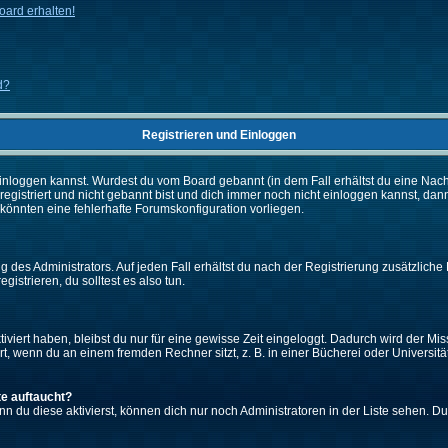
ard erhalten!
d?
Registrieren und Einloggen
ch einloggen kannst. Wurdest du vom Board gebannt (in dem Fall erhältst du eine Na
 registriert und nicht gebannt bist und dich immer noch nicht einloggen kannst,
es könnten eine fehlerhafte Forumskonfiguration vorliegen.
 des Administrators. Auf jeden Fall erhältst du nach der Registrierung zusätzliche 
gistrieren, du solltest es also tun.
iviert haben, bleibst du nur für eine gewisse Zeit eingeloggt. Dadurch wird der M
, wenn du an einem fremden Rechner sitzt, z. B. in einer Bücherei oder Universität
te auftaucht?
nn du diese aktivierst, können dich nur noch Administratoren in der Liste sehen. Du