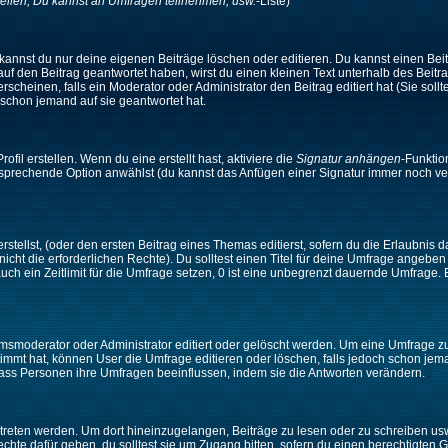
ellen, Du kannst an Umfragen teilnehmen, usw.
-Liste)
kannst du nur deine eigenen Beiträge löschen oder editieren. Du kannst einen Beitr
 auf den Beitrag geantwortet haben, wirst du einen kleinen Text unterhalb des Beitra
rscheinen, falls ein Moderator oder Administrator den Beitrag editiert hat (Sie sollt
schon jemand auf sie geantwortet hat.
il erstellen. Wenn du eine erstellt hast, aktiviere die
Signatur anhängen
-Funktio
ntsprechende Option anwählst (du kannst das Anfügen einer Signatur immer noch ve
tellst, (oder den ersten Beitrag eines Themas editierst, sofern du die Erlaubnis da
 nicht die erforderlichen Rechte). Du solltest einen Titel für deine Umfrage angeb
auch ein Zeitlimit für die Umfrage setzen, 0 ist eine unbegrenzt dauernde Umfrage.
moderator oder Administrator editiert oder gelöscht werden. Um eine Umfrage zu e
mt hat, können User die Umfrage editieren oder löschen, falls jedoch schon jem
 dass Personen ihre Umfragen beeinflussen, indem sie die Antworten verändern.
ten werden. Um dort hineinzugelangen, Beiträge zu lesen oder zu schreiben usw.,
te dafür geben, du solltest sie um Zugang bitten, sofern du einen berechtigten G