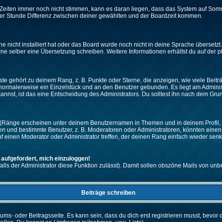
ie Zeiten immer noch nicht stimmen, kann es daran liegen, dass das System auf Som
er Stunde Differenz zwischen deiner gewählten und der Boardzeit kommen.
che nicht installiert hat oder das Board wurde noch nicht in deine Sprache überset
h gerne selber eine Übersetzung schreiben. Weitere Informationen erhältst du auf de
e gehört zu deinem Rang, z. B. Punkte oder Sterne, die anzeigen, wie viele Beit
st normalerweise ein Einzelstück und an den Benutzer gebunden. Es liegt am Adminis
nnst, ist das eine Entscheidung des Administrators. Du solltest ihn nach dem Gru
 (Ränge erscheinen unter deinem Benutzernamen in Themen und in deinem Profil, 
 und bestimmte Benutzer, z. B. Moderatoren oder Administratoren, könnten einen s
 einen Moderator oder Administrator treffen, der deinen Rang einfach wieder senk
 aufgefordert, mich einzuloggen!
falls der Administrator diese Funktion zulässt). Damit sollen obszöne Mails von 
Beiträge schreiben
ums- oder Beitragsseite. Es kann sein, dass du dich erst registrieren musst, bevor