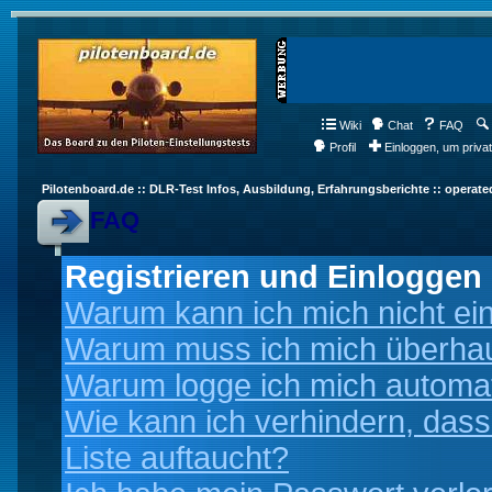
Wiki
Chat
FAQ
Profil
Einloggen, um priva
Pilotenboard.de :: DLR-Test Infos, Ausbildung, Erfahrungsberichte :: operate
FAQ
Registrieren und Einloggen
Warum kann ich mich nicht ei
Warum muss ich mich überhaup
Warum logge ich mich automa
Wie kann ich verhindern, dass
Liste auftaucht?