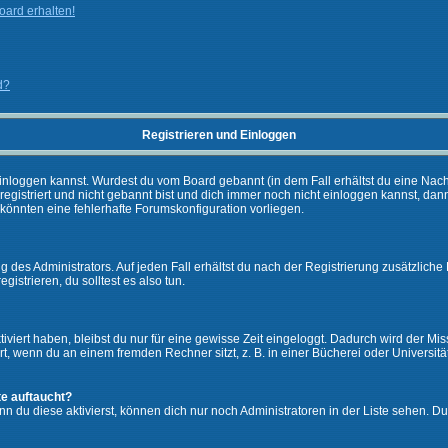
ard erhalten!
d?
Registrieren und Einloggen
ch einloggen kannst. Wurdest du vom Board gebannt (in dem Fall erhältst du eine Na
 registriert und nicht gebannt bist und dich immer noch nicht einloggen kannst,
es könnten eine fehlerhafte Forumskonfiguration vorliegen.
 des Administrators. Auf jeden Fall erhältst du nach der Registrierung zusätzliche 
gistrieren, du solltest es also tun.
iviert haben, bleibst du nur für eine gewisse Zeit eingeloggt. Dadurch wird der M
, wenn du an einem fremden Rechner sitzt, z. B. in einer Bücherei oder Universität
te auftaucht?
nn du diese aktivierst, können dich nur noch Administratoren in der Liste sehen. Du