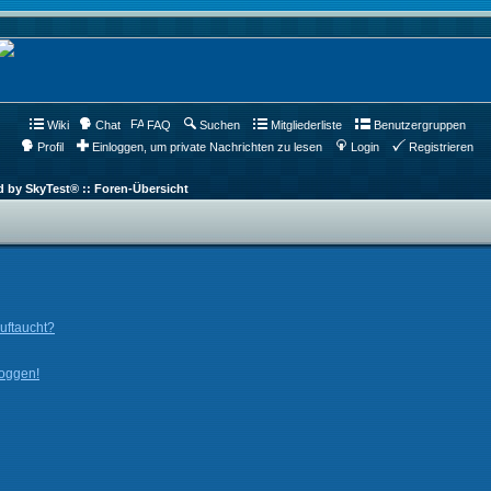
Wiki
Chat
FAQ
Suchen
Mitgliederliste
Benutzergruppen
Profil
Einloggen, um private Nachrichten zu lesen
Login
Registrieren
d by SkyTest® :: Foren-Übersicht
auftaucht?
loggen!