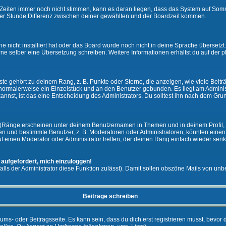
ie Zeiten immer noch nicht stimmen, kann es daran liegen, dass das System auf Som
er Stunde Differenz zwischen deiner gewählten und der Boardzeit kommen.
che nicht installiert hat oder das Board wurde noch nicht in deine Sprache überset
h gerne selber eine Übersetzung schreiben. Weitere Informationen erhältst du auf de
e gehört zu deinem Rang, z. B. Punkte oder Sterne, die anzeigen, wie viele Beit
st normalerweise ein Einzelstück und an den Benutzer gebunden. Es liegt am Adminis
nnst, ist das eine Entscheidung des Administrators. Du solltest ihn nach dem Gru
 (Ränge erscheinen unter deinem Benutzernamen in Themen und in deinem Profil, 
 und bestimmte Benutzer, z. B. Moderatoren oder Administratoren, könnten einen s
 einen Moderator oder Administrator treffen, der deinen Rang einfach wieder senk
 aufgefordert, mich einzuloggen!
falls der Administrator diese Funktion zulässt). Damit sollen obszöne Mails von 
Beiträge schreiben
ums- oder Beitragsseite. Es kann sein, dass du dich erst registrieren musst, bevor