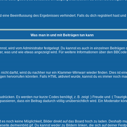
eine Beeinflussung des Ergebnisses verhindert. Falls du dich registriert hast und 
Was man in und mit Beiträgen tun kann
t, wird vom Administrator festgelegt. Du kannst es auch in einzelnen Beiträgen d
r, was und wie etwas angezeigt wird. Für weitere Informationen über den BBCode s
nicht darfst, wirst du nachher nur ein Klammer-Wirrwarr wieder finden. Dies ist ei
n hervorrufen könnten. Falls HTML aktiviert wurde, kannst du es immer noch manu
drücken. Es werden nur kurze Codes benötigt, z. B. zeigt :) Freude und :( Traurigke
passieren, dass ein Beitrag dadurch völlig unübersichtlich wird. Ein Moderator kön
ibt es noch keine Möglichkeit, Bilder direkt auf das Board hoch zu laden. Deshalb 
ineseite.de/meinbild.gif. Du kannst weder zu Bildern linken, die sich auf deiner Fest