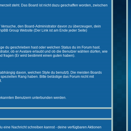
merzeit steht. Das Board ist nicht dazu geschaffen worden, zwischen
zt. Versuche, den Board-Administrator davon zu überzeugen, dein
r phpBB Group Website (Der Link ist am Ende jeder Seite)
räge du geschrieben hast oder welchen Status du im Forum hast.
trator, ob er Avatare erlaubt und ob die Benutzer wählen dürfen, wie
nd fragen (Er wird bestimmt einen guten haben).
abhängig davon, welchen Style du benutzt). Die meisten Boards
peziellen Rang haben. Bitte belästige das Forum nicht mit
t.
unbekannten Benutzern unterbunden werden.
 du eine Nachricht schreiben kannst - deine verfügbaren Aktionen