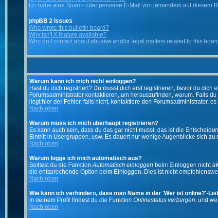
Ich habe eine Spam- oder perverse E-Mail von jemandem auf diesem Bo
phpBB 2 Issues
Who wrote this bulletin board?
Why isn't X feature available?
Who do I contact about abusive and/or legal matters related to this boar
Warum kann ich mich nicht einloggen?
Hast du dich registriert? Du musst dich erst registrieren, bevor du di
Forumsadministrator kontaktieren, um herauszufinden, warum. Falls du
liegt hier der Fehler, falls nicht, kontaktiere den Forumsadministrator, 
Nach oben
Warum muss ich mich überhaupt registrieren?
Es kann auch sein, dass du das gar nicht musst, das ist die Entscheidung
Eintritt in Usergruppen, usw. Es dauert nur wenige Augenblicke sich zu re
Nach oben
Warum logge ich mich automatisch aus?
Solltest du die Funktion
Automatisch einloggen
beim Einloggen nicht akt
die entsprechende Option beim Einloggen. Dies ist nicht empfehlenswert
Nach oben
Wie kann ich verhindern, dass man Name in der 'Wer ist online?'-Lis
In deinem Profil findest du die Funktion
Onlinestatus verbergen
, und we
Nach oben