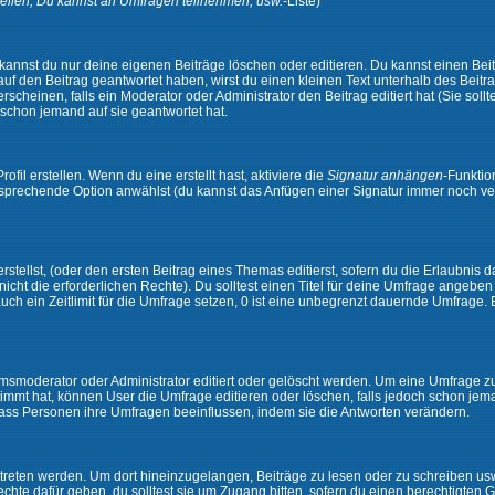
ellen, Du kannst an Umfragen teilnehmen, usw.
-Liste)
kannst du nur deine eigenen Beiträge löschen oder editieren. Du kannst einen Beitr
 auf den Beitrag geantwortet haben, wirst du einen kleinen Text unterhalb des Beitra
rscheinen, falls ein Moderator oder Administrator den Beitrag editiert hat (Sie sollt
schon jemand auf sie geantwortet hat.
il erstellen. Wenn du eine erstellt hast, aktiviere die
Signatur anhängen
-Funktio
ntsprechende Option anwählst (du kannst das Anfügen einer Signatur immer noch ve
tellst, (oder den ersten Beitrag eines Themas editierst, sofern du die Erlaubnis da
 nicht die erforderlichen Rechte). Du solltest einen Titel für deine Umfrage angeb
auch ein Zeitlimit für die Umfrage setzen, 0 ist eine unbegrenzt dauernde Umfrage.
moderator oder Administrator editiert oder gelöscht werden. Um eine Umfrage zu e
mt hat, können User die Umfrage editieren oder löschen, falls jedoch schon jem
 dass Personen ihre Umfragen beeinflussen, indem sie die Antworten verändern.
ten werden. Um dort hineinzugelangen, Beiträge zu lesen oder zu schreiben usw.,
te dafür geben, du solltest sie um Zugang bitten, sofern du einen berechtigten G