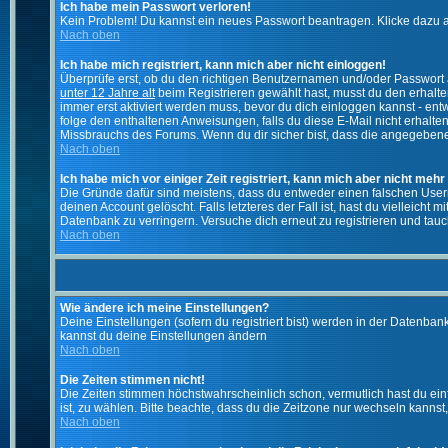
Ich habe mein Passwort verloren!
Kein Problem! Du kannst ein neues Passwort beantragen. Klicke dazu a
Nach oben
Ich habe mich registriert, kann mich aber nicht einloggen!
Überprüfe erst, ob du den richtigen Benutzernamen und/oder Passwort a
unter 12 Jahre alt
beim Registrieren gewählt hast, musst du den erhaltene
immer erst aktiviert werden muss, bevor du dich einloggen kannst - entw
folge den enthaltenen Anweisungen, falls du diese E-Mail nicht erhalte
Missbrauchs des Forums. Wenn du dir sicher bist, dass die angegebene E
Nach oben
Ich habe mich vor einiger Zeit registriert, kann mich aber nicht mehr
Die Gründe dafür sind meistens, dass du entweder einen falschen User
deinen Account gelöscht. Falls letzteres der Fall ist, hast du vielleic
Datenbank zu verringern. Versuche dich erneut zu registrieren und tauc
Nach oben
Wie ändere ich meine Einstellungen?
Deine Einstellungen (sofern du registriert bist) werden in der Datenban
kannst du deine Einstellungen ändern
Nach oben
Die Zeiten stimmen nicht!
Die Zeiten stimmen höchstwahrscheinlich schon, vermutlich hast du einfach
ist, zu wählen. Bitte beachte, dass du die Zeitzone nur wechseln kannst, w
Nach oben