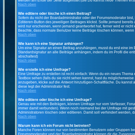
werden am Ende der Seite aufgelistet (die
Du kannst neue Themen erst
Nach oben
Wie editiere oder lösche ich einen Beitrag?
Sofern du nicht der Boardadministrator oder der Forumsmoderator bist, 
Editieren
-Button des jeweiligen Beitrages klickst. Sollte jemand bereits
wird nur erscheinen, wenn jemand geantwortet hat, ferner wird er nicht e
Beachte, dass normale Benutzer keine Beiträge löschen können, wenn 
Nach oben
Wie kann ich eine Signatur anhängen?
Um eine Signatur an einen Beitrag anzuhängen, musst du erst eine im Prof
Standardsignatur an alle Beiträge anhängen, indem du im Profil die e
abschaltest)
Nach oben
Wie erstelle ich eine Umfrage?
Eine Umfrage zu erstellen ist recht einfach: Wenn du ein neues Thema ers
Textbox sehen (falls du sie nicht sehen kannst, hast du möglicherweise
anzugeben, klicke auf die
Antwort hinzufügen
-Schaltfläche. Du kannst 
diese legt der Administrator fest.
Nach oben
Wie editiere oder lösche ich eine Umfrage?
Genau wie mit den Beiträgen, können Umfrage nur vom Verfasser, Forums
immer damit verbunden). Wenn noch niemand bei der Umfrage mit gestim
Administratoren löschen oder editieren. Damit soll verhindert werden,
Nach oben
Warum kann ich ein Forum nicht betreten?
Manche Foren können nur von bestimmten Benutzern oder Gruppen betre
Forumsmoderator und der Boardadministrator können dir die Zugangsrech