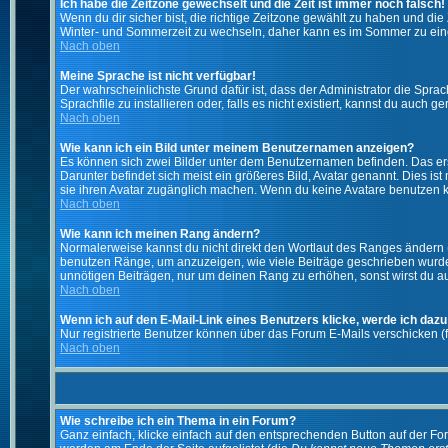
Ich habe die Zeitzone gewechselt und die Zeit ist immer noch falsch!
Wenn du dir sicher bist, die richtige Zeitzone gewählt zu haben und d
Winter- und Sommerzeit zu wechseln, daher kann es im Sommer zu ein
Nach oben
Meine Sprache ist nicht verfügbar!
Der wahrscheinlichste Grund dafür ist, dass der Administrator die Spra
Sprachfile zu installieren oder, falls es nicht existiert, kannst du auc
Nach oben
Wie kann ich ein Bild unter meinem Benutzernamen anzeigen?
Es können sich zwei Bilder unter dem Benutzernamen befinden. Das erst
Darunter befindet sich meist ein größeres Bild, Avatar genannt. Dies i
sie ihren Avatar zugänglich machen. Wenn du keine Avatare benutzen ka
Nach oben
Wie kann ich meinen Rang ändern?
Normalerweise kannst du nicht direkt den Wortlaut des Ranges ändern
benutzen Ränge, um anzuzeigen, wie viele Beiträge geschrieben wurden
unnötigen Beiträgen, nur um deinen Rang zu erhöhen, sonst wirst du auf
Nach oben
Wenn ich auf den E-Mail-Link eines Benutzers klicke, werde ich dazu
Nur registrierte Benutzer können über das Forum E-Mails verschicken (
Nach oben
Wie schreibe ich ein Thema in ein Forum?
Ganz einfach, klicke einfach auf den entsprechenden Button auf der For