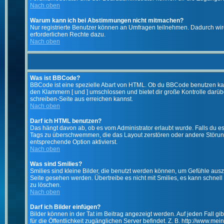
Nach oben
Warum kann ich bei Abstimmungen nicht mitmachen?
Nur registrierte Benutzer können an Umfragen teilnehmen. Dadurch wird 
erforderlichen Rechte dazu.
Nach oben
Was ist BBCode?
BBCode ist eine spezielle Abart von HTML. Ob du BBCode benutzen kanns
den Klammern [ und ] umschlossen und bietet dir große Kontrolle darübe
schreiben-Seite aus erreichen kannst.
Nach oben
Darf ich HTML benutzen?
Das hängt davon ab, ob es vom Administrator erlaubt wurde. Falls du es 
Tags zu überschwemmen, die das Layout zerstören oder andere Störunge
entsprechende Option aktivierst.
Nach oben
Was sind Smilies?
Smilies sind kleine Bilder, die benutzt werden können, um Gefühle auszu
Seite gesehen werden. Übertreibe es nicht mit Smilies, es kann schnell 
zu löschen.
Nach oben
Darf ich Bilder einfügen?
Bilder können in der Tat im Beitrag angezeigt werden. Auf jeden Fall g
für die Öffentlichkeit zugänglichen Server befindet. Z. B. http://www.me