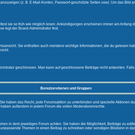
e anzuzeigen (z. B. E-Mail-Konten, Passwort-geschützte Seiten usw). Um das Bil
lltest sie so früh wie möglich lesen. Ankündigungen erscheinen immer am Anfang
e legt der Board-Administrator fest.
ansicht. Sie enthalten auch meistens wichtige Informationen, die du gelesen ha
nicht.
rator geschlossen. Man kann auf geschlossene Beiträge nicht antworten. Falls 
Benutzerebenen und Gruppen
Sie haben das Recht, jede Forumsaktion zu unterbinden und spezielle Aktionen d
e haben außerdem in jedem Forum die vollen Moderatorenrechte.
hen in dem jeweiligen Forum achten. Sie haben die Möglichkeit, Beiträge zu editi
 unpassende Themen in einen Beitrag zu schreiben oder sonstigen Blödsinn in da