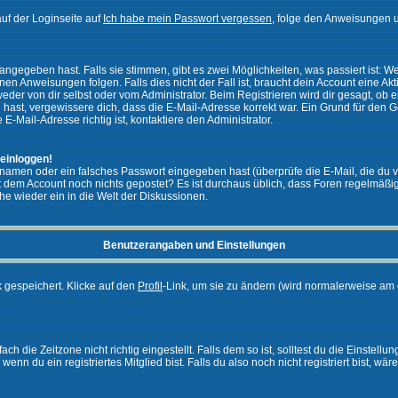
uf der Loginseite auf
Ich habe mein Passwort vergessen
, folge den Anweisungen u
ngegeben hast. Falls sie stimmen, gibt es zwei Möglichkeiten, was passiert ist:
n Anweisungen folgen. Falls dies nicht der Fall ist, braucht dein Account eine Akti
eder von dir selbst oder vom Administrator. Beim Registrieren wird dir gesagt, ob ei
n hast, vergewissere dich, dass die E-Mail-Adresse korrekt war. Ein Grund für den 
-Mail-Adresse richtig ist, kontaktiere den Administrator.
 einloggen!
namen oder ein falsches Passwort eingegeben hast (überprüfe die E-Mail, die du 
ht mit dem Account noch nichts gepostet? Es ist durchaus üblich, dass Foren regelmä
he wieder ein in die Welt der Diskussionen.
Benutzerangaben und Einstellungen
k gespeichert. Klicke auf den
Profil
-Link, um sie zu ändern (wird normalerweise am 
 die Zeitzone nicht richtig eingestellt. Falls dem so ist, solltest du die Einstellun
enn du ein registriertes Mitglied bist. Falls du also noch nicht registriert bist, wär