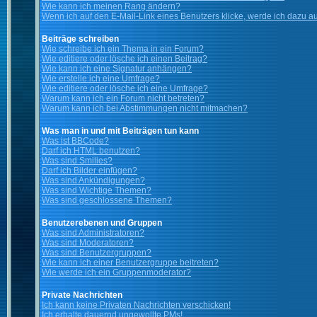
Wie kann ich meinen Rang ändern?
Wenn ich auf den E-Mail-Link eines Benutzers klicke, werde ich dazu au
Beiträge schreiben
Wie schreibe ich ein Thema in ein Forum?
Wie editiere oder lösche ich einen Beitrag?
Wie kann ich eine Signatur anhängen?
Wie erstelle ich eine Umfrage?
Wie editiere oder lösche ich eine Umfrage?
Warum kann ich ein Forum nicht betreten?
Warum kann ich bei Abstimmungen nicht mitmachen?
Was man in und mit Beiträgen tun kann
Was ist BBCode?
Darf ich HTML benutzen?
Was sind Smilies?
Darf ich Bilder einfügen?
Was sind Ankündigungen?
Was sind Wichtige Themen?
Was sind geschlossene Themen?
Benutzerebenen und Gruppen
Was sind Administratoren?
Was sind Moderatoren?
Was sind Benutzergruppen?
Wie kann ich einer Benutzergruppe beitreten?
Wie werde ich ein Gruppenmoderator?
Private Nachrichten
Ich kann keine Privaten Nachrichten verschicken!
Ich erhalte dauernd ungewollte PMs!