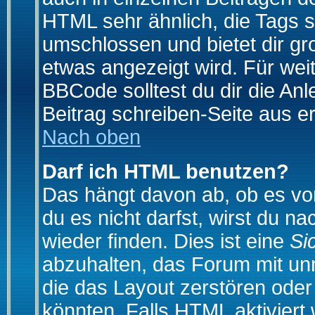
HTML sehr ähnlich, die Tags 
umschlossen und bietet dir gr
etwas angezeigt wird. Für wei
BBCode solltest du dir die An
Beitrag schreiben-Seite aus e
Nach oben
Darf ich HTML benutzen?
Das hängt davon ab, ob es vom
du es nicht darfst, wirst du 
wieder finden. Dies ist eine
Si
abzuhalten, das Forum mit u
die das Layout zerstören ode
könnten. Falls HTML aktiviert