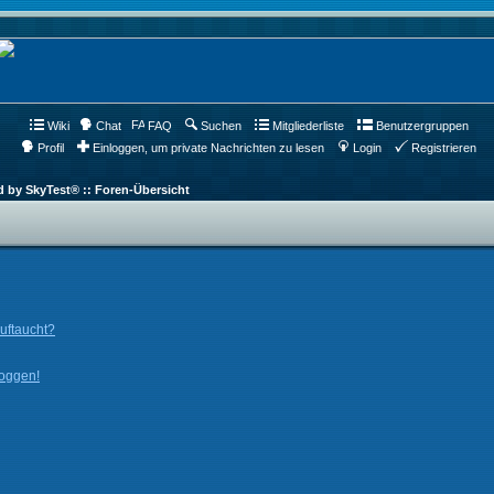
Wiki
Chat
FAQ
Suchen
Mitgliederliste
Benutzergruppen
Profil
Einloggen, um private Nachrichten zu lesen
Login
Registrieren
d by SkyTest® :: Foren-Übersicht
auftaucht?
loggen!