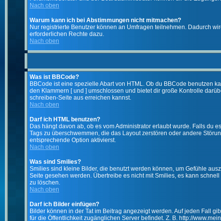
Nach oben
Warum kann ich bei Abstimmungen nicht mitmachen?
Nur registrierte Benutzer können an Umfragen teilnehmen. Dadurch wird 
erforderlichen Rechte dazu.
Nach oben
Was ist BBCode?
BBCode ist eine spezielle Abart von HTML. Ob du BBCode benutzen kanns
den Klammern [ und ] umschlossen und bietet dir große Kontrolle darübe
schreiben-Seite aus erreichen kannst.
Nach oben
Darf ich HTML benutzen?
Das hängt davon ab, ob es vom Administrator erlaubt wurde. Falls du es 
Tags zu überschwemmen, die das Layout zerstören oder andere Störunge
entsprechende Option aktivierst.
Nach oben
Was sind Smilies?
Smilies sind kleine Bilder, die benutzt werden können, um Gefühle auszu
Seite gesehen werden. Übertreibe es nicht mit Smilies, es kann schnell 
zu löschen.
Nach oben
Darf ich Bilder einfügen?
Bilder können in der Tat im Beitrag angezeigt werden. Auf jeden Fall g
für die Öffentlichkeit zugänglichen Server befindet. Z. B. http://www.me