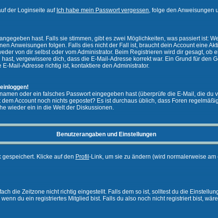
uf der Loginseite auf
Ich habe mein Passwort vergessen
, folge den Anweisungen u
ngegeben hast. Falls sie stimmen, gibt es zwei Möglichkeiten, was passiert ist:
n Anweisungen folgen. Falls dies nicht der Fall ist, braucht dein Account eine Akti
eder von dir selbst oder vom Administrator. Beim Registrieren wird dir gesagt, ob ei
n hast, vergewissere dich, dass die E-Mail-Adresse korrekt war. Ein Grund für den 
-Mail-Adresse richtig ist, kontaktiere den Administrator.
 einloggen!
namen oder ein falsches Passwort eingegeben hast (überprüfe die E-Mail, die du 
ht mit dem Account noch nichts gepostet? Es ist durchaus üblich, dass Foren regelmä
he wieder ein in die Welt der Diskussionen.
Benutzerangaben und Einstellungen
k gespeichert. Klicke auf den
Profil
-Link, um sie zu ändern (wird normalerweise am 
 die Zeitzone nicht richtig eingestellt. Falls dem so ist, solltest du die Einstellun
enn du ein registriertes Mitglied bist. Falls du also noch nicht registriert bist, wär