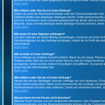
werden am Ende der Seite aufgelistet (die
Du kannst neue Themen erst
Nach oben
Wie editiere oder lösche ich einen Beitrag?
Sofern du nicht der Boardadministrator oder der Forumsmoderator bist, 
Editieren
-Button des jeweiligen Beitrages klickst. Sollte jemand bereits
wird nur erscheinen, wenn jemand geantwortet hat, ferner wird er nicht e
Beachte, dass normale Benutzer keine Beiträge löschen können, wenn 
Nach oben
Wie kann ich eine Signatur anhängen?
Um eine Signatur an einen Beitrag anzuhängen, musst du erst eine im Prof
Standardsignatur an alle Beiträge anhängen, indem du im Profil die e
abschaltest)
Nach oben
Wie erstelle ich eine Umfrage?
Eine Umfrage zu erstellen ist recht einfach: Wenn du ein neues Thema ers
Textbox sehen (falls du sie nicht sehen kannst, hast du möglicherweise
anzugeben, klicke auf die
Antwort hinzufügen
-Schaltfläche. Du kannst 
diese legt der Administrator fest.
Nach oben
Wie editiere oder lösche ich eine Umfrage?
Genau wie mit den Beiträgen, können Umfrage nur vom Verfasser, Forums
immer damit verbunden). Wenn noch niemand bei der Umfrage mit gestim
Administratoren löschen oder editieren. Damit soll verhindert werden,
Nach oben
Warum kann ich ein Forum nicht betreten?
Manche Foren können nur von bestimmten Benutzern oder Gruppen betre
Forumsmoderator und der Boardadministrator können dir die Zugangsrech