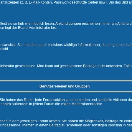
e anzuzeigen (z. B. E-Mail-Konten, Passwort-geschützte Seiten usw). Um das Bil
lltest sie so früh wie möglich lesen. Ankündigungen erscheinen immer am Anfang
e legt der Board-Administrator fest.
ansicht. Sie enthalten auch meistens wichtige Informationen, die du gelesen ha
nicht.
rator geschlossen. Man kann auf geschlossene Beiträge nicht antworten. Falls 
Benutzerebenen und Gruppen
Sie haben das Recht, jede Forumsaktion zu unterbinden und spezielle Aktionen d
e haben außerdem in jedem Forum die vollen Moderatorenrechte.
hen in dem jeweiligen Forum achten. Sie haben die Möglichkeit, Beiträge zu editi
 unpassende Themen in einen Beitrag zu schreiben oder sonstigen Blödsinn in da