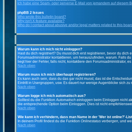
Ich habe eine Spam- oder perverse E-Mail von jemandem auf diesem Bo
phpBB 2 Issues
Who wrote this bulletin board?
Why isn't X feature available?
Who do I contact about abusive and/or legal matters related to this boar
Warum kann ich mich nicht einloggen?
Hast du dich registriert? Du musst dich erst registrieren, bevor du di
Forumsadministrator kontaktieren, um herauszufinden, warum. Falls du
liegt hier der Fehler, falls nicht, kontaktiere den Forumsadministrator, 
Nach oben
Warum muss ich mich überhaupt registrieren?
Es kann auch sein, dass du das gar nicht musst, das ist die Entscheidung
Eintritt in Usergruppen, usw. Es dauert nur wenige Augenblicke sich zu re
Nach oben
Warum logge ich mich automatisch aus?
Solltest du die Funktion
Automatisch einloggen
beim Einloggen nicht akt
die entsprechende Option beim Einloggen. Dies ist nicht empfehlenswert
Nach oben
Wie kann ich verhindern, dass man Name in der 'Wer ist online?'-Lis
In deinem Profil findest du die Funktion
Onlinestatus verbergen
, und we
Nach oben