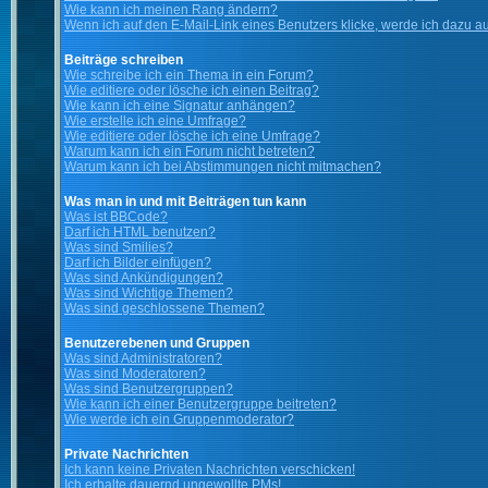
Wie kann ich meinen Rang ändern?
Wenn ich auf den E-Mail-Link eines Benutzers klicke, werde ich dazu au
Beiträge schreiben
Wie schreibe ich ein Thema in ein Forum?
Wie editiere oder lösche ich einen Beitrag?
Wie kann ich eine Signatur anhängen?
Wie erstelle ich eine Umfrage?
Wie editiere oder lösche ich eine Umfrage?
Warum kann ich ein Forum nicht betreten?
Warum kann ich bei Abstimmungen nicht mitmachen?
Was man in und mit Beiträgen tun kann
Was ist BBCode?
Darf ich HTML benutzen?
Was sind Smilies?
Darf ich Bilder einfügen?
Was sind Ankündigungen?
Was sind Wichtige Themen?
Was sind geschlossene Themen?
Benutzerebenen und Gruppen
Was sind Administratoren?
Was sind Moderatoren?
Was sind Benutzergruppen?
Wie kann ich einer Benutzergruppe beitreten?
Wie werde ich ein Gruppenmoderator?
Private Nachrichten
Ich kann keine Privaten Nachrichten verschicken!
Ich erhalte dauernd ungewollte PMs!