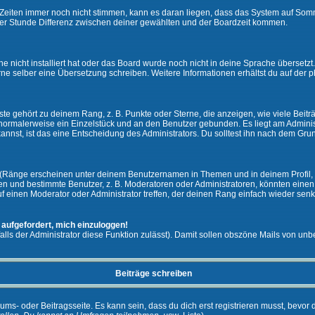
ie Zeiten immer noch nicht stimmen, kann es daran liegen, dass das System auf Som
er Stunde Differenz zwischen deiner gewählten und der Boardzeit kommen.
che nicht installiert hat oder das Board wurde noch nicht in deine Sprache überset
h gerne selber eine Übersetzung schreiben. Weitere Informationen erhältst du auf de
e gehört zu deinem Rang, z. B. Punkte oder Sterne, die anzeigen, wie viele Beit
st normalerweise ein Einzelstück und an den Benutzer gebunden. Es liegt am Adminis
nnst, ist das eine Entscheidung des Administrators. Du solltest ihn nach dem Gru
 (Ränge erscheinen unter deinem Benutzernamen in Themen und in deinem Profil, 
 und bestimmte Benutzer, z. B. Moderatoren oder Administratoren, könnten einen s
 einen Moderator oder Administrator treffen, der deinen Rang einfach wieder senk
 aufgefordert, mich einzuloggen!
falls der Administrator diese Funktion zulässt). Damit sollen obszöne Mails von 
Beiträge schreiben
ums- oder Beitragsseite. Es kann sein, dass du dich erst registrieren musst, bevor