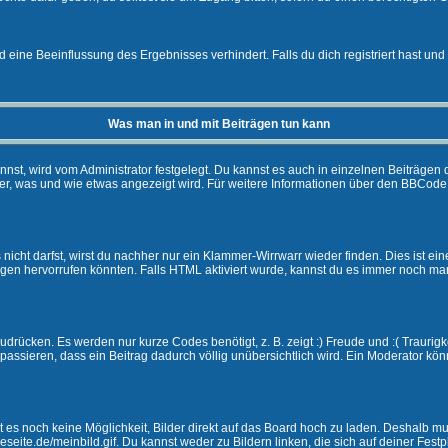
eine Beeinflussung des Ergebnisses verhindert. Falls du dich registriert hast und 
Was man in und mit Beiträgen tun kann
t, wird vom Administrator festgelegt. Du kannst es auch in einzelnen Beiträgen d
r, was und wie etwas angezeigt wird. Für weitere Informationen über den BBCode s
nicht darfst, wirst du nachher nur ein Klammer-Wirrwarr wieder finden. Dies ist ei
n hervorrufen könnten. Falls HTML aktiviert wurde, kannst du es immer noch manu
drücken. Es werden nur kurze Codes benötigt, z. B. zeigt :) Freude und :( Traurigke
passieren, dass ein Beitrag dadurch völlig unübersichtlich wird. Ein Moderator kön
ibt es noch keine Möglichkeit, Bilder direkt auf das Board hoch zu laden. Deshalb 
ineseite.de/meinbild.gif. Du kannst weder zu Bildern linken, die sich auf deiner Fest