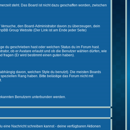
merzeit steht. Das Board ist nicht dazu geschaffen worden, zwischen
zt. Versuche, den Board-Administrator davon zu überzeugen, dein
r phpBB Group Website (Der Link ist am Ende jeder Seite)
räge du geschrieben hast oder welchen Status du im Forum hast.
trator, ob er Avatare erlaubt und ob die Benutzer wählen dürfen, wie
nd fragen (Er wird bestimmt einen guten haben).
abhängig davon, welchen Style du benutzt). Die meisten Boards
peziellen Rang haben. Bitte belästige das Forum nicht mit
t.
unbekannten Benutzern unterbunden werden.
 du eine Nachricht schreiben kannst - deine verfügbaren Aktionen