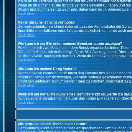
Ich habe die Zeitzone gewechselt und die Zeit ist immer noch falsch!
Wenn du dir sicher bist, die richtige Zeitzone gewählt zu haben und d
Winter- und Sommerzeit zu wechseln, daher kann es im Sommer zu ein
Nach oben
Meine Sprache ist nicht verfügbar!
Der wahrscheinlichste Grund dafür ist, dass der Administrator die Spra
Sprachfile zu installieren oder, falls es nicht existiert, kannst du auc
Nach oben
Wie kann ich ein Bild unter meinem Benutzernamen anzeigen?
Es können sich zwei Bilder unter dem Benutzernamen befinden. Das erst
Darunter befindet sich meist ein größeres Bild, Avatar genannt. Dies i
sie ihren Avatar zugänglich machen. Wenn du keine Avatare benutzen ka
Nach oben
Wie kann ich meinen Rang ändern?
Normalerweise kannst du nicht direkt den Wortlaut des Ranges ändern
benutzen Ränge, um anzuzeigen, wie viele Beiträge geschrieben wurden
unnötigen Beiträgen, nur um deinen Rang zu erhöhen, sonst wirst du auf
Nach oben
Wenn ich auf den E-Mail-Link eines Benutzers klicke, werde ich dazu
Nur registrierte Benutzer können über das Forum E-Mails verschicken (
Nach oben
Wie schreibe ich ein Thema in ein Forum?
Ganz einfach, klicke einfach auf den entsprechenden Button auf der For