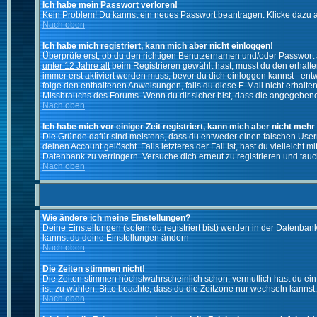
Ich habe mein Passwort verloren!
Kein Problem! Du kannst ein neues Passwort beantragen. Klicke dazu a
Nach oben
Ich habe mich registriert, kann mich aber nicht einloggen!
Überprüfe erst, ob du den richtigen Benutzernamen und/oder Passwort a
unter 12 Jahre alt
beim Registrieren gewählt hast, musst du den erhaltene
immer erst aktiviert werden muss, bevor du dich einloggen kannst - entw
folge den enthaltenen Anweisungen, falls du diese E-Mail nicht erhalte
Missbrauchs des Forums. Wenn du dir sicher bist, dass die angegebene E
Nach oben
Ich habe mich vor einiger Zeit registriert, kann mich aber nicht mehr
Die Gründe dafür sind meistens, dass du entweder einen falschen User
deinen Account gelöscht. Falls letzteres der Fall ist, hast du vielleic
Datenbank zu verringern. Versuche dich erneut zu registrieren und tauc
Nach oben
Wie ändere ich meine Einstellungen?
Deine Einstellungen (sofern du registriert bist) werden in der Datenban
kannst du deine Einstellungen ändern
Nach oben
Die Zeiten stimmen nicht!
Die Zeiten stimmen höchstwahrscheinlich schon, vermutlich hast du einfach
ist, zu wählen. Bitte beachte, dass du die Zeitzone nur wechseln kannst, w
Nach oben