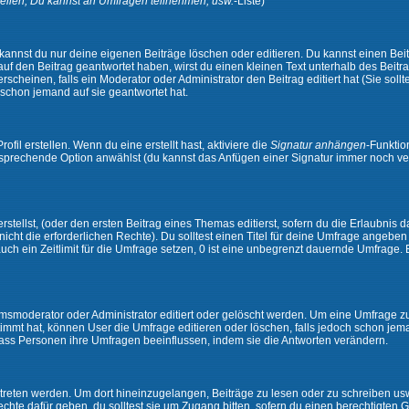
ellen, Du kannst an Umfragen teilnehmen, usw.
-Liste)
kannst du nur deine eigenen Beiträge löschen oder editieren. Du kannst einen Beitr
 auf den Beitrag geantwortet haben, wirst du einen kleinen Text unterhalb des Beitra
rscheinen, falls ein Moderator oder Administrator den Beitrag editiert hat (Sie sollt
schon jemand auf sie geantwortet hat.
il erstellen. Wenn du eine erstellt hast, aktiviere die
Signatur anhängen
-Funktio
ntsprechende Option anwählst (du kannst das Anfügen einer Signatur immer noch ve
tellst, (oder den ersten Beitrag eines Themas editierst, sofern du die Erlaubnis da
 nicht die erforderlichen Rechte). Du solltest einen Titel für deine Umfrage angeb
auch ein Zeitlimit für die Umfrage setzen, 0 ist eine unbegrenzt dauernde Umfrage.
moderator oder Administrator editiert oder gelöscht werden. Um eine Umfrage zu e
mt hat, können User die Umfrage editieren oder löschen, falls jedoch schon jem
 dass Personen ihre Umfragen beeinflussen, indem sie die Antworten verändern.
ten werden. Um dort hineinzugelangen, Beiträge zu lesen oder zu schreiben usw.,
te dafür geben, du solltest sie um Zugang bitten, sofern du einen berechtigten G