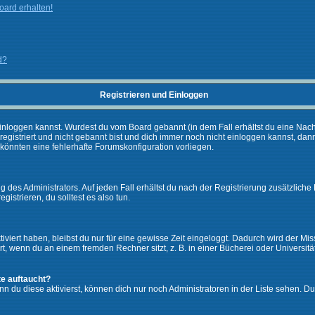
ard erhalten!
d?
Registrieren und Einloggen
ch einloggen kannst. Wurdest du vom Board gebannt (in dem Fall erhältst du eine Na
 registriert und nicht gebannt bist und dich immer noch nicht einloggen kannst,
es könnten eine fehlerhafte Forumskonfiguration vorliegen.
 des Administrators. Auf jeden Fall erhältst du nach der Registrierung zusätzliche 
gistrieren, du solltest es also tun.
iviert haben, bleibst du nur für eine gewisse Zeit eingeloggt. Dadurch wird der M
, wenn du an einem fremden Rechner sitzt, z. B. in einer Bücherei oder Universität
te auftaucht?
nn du diese aktivierst, können dich nur noch Administratoren in der Liste sehen. Du