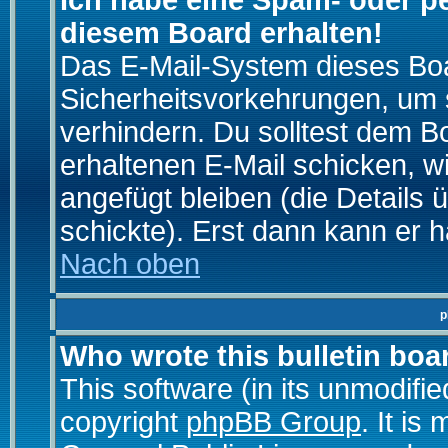
Ich habe eine Spam- oder p
diesem Board erhalten!
Das E-Mail-System dieses Boa
Sicherheitsvorkehrungen, um 
verhindern. Du solltest dem B
erhaltenen E-Mail schicken, wi
angefügt bleiben (die Details 
schickte). Erst dann kann er 
Nach oben
p
Who wrote this bulletin boa
This software (in its unmodifi
copyright
phpBB Group
. It i