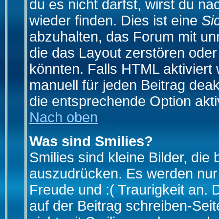
du es nicht darfst, wirst du 
wieder finden. Dies ist eine
Si
abzuhalten, das Forum mit u
die das Layout zerstören ode
könnten. Falls HTML aktiviert
manuell für jeden Beitrag dea
die entsprechende Option aktiv
Nach oben
Was sind Smilies?
Smilies sind kleine Bilder, d
auszudrücken. Es werden nur k
Freude und :( Traurigkeit an. 
auf der Beitrag schreiben-Sei