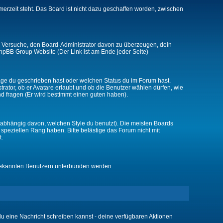
merzeit steht. Das Board ist nicht dazu geschaffen worden, zwischen
zt. Versuche, den Board-Administrator davon zu überzeugen, dein
r phpBB Group Website (Der Link ist am Ende jeder Seite)
räge du geschrieben hast oder welchen Status du im Forum hast.
trator, ob er Avatare erlaubt und ob die Benutzer wählen dürfen, wie
nd fragen (Er wird bestimmt einen guten haben).
abhängig davon, welchen Style du benutzt). Die meisten Boards
peziellen Rang haben. Bitte belästige das Forum nicht mit
t.
unbekannten Benutzern unterbunden werden.
 du eine Nachricht schreiben kannst - deine verfügbaren Aktionen