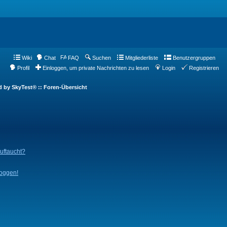
Wiki
Chat
FAQ
Suchen
Mitgliederliste
Benutzergruppen
Profil
Einloggen, um private Nachrichten zu lesen
Login
Registrieren
d by SkyTest® :: Foren-Übersicht
auftaucht?
loggen!