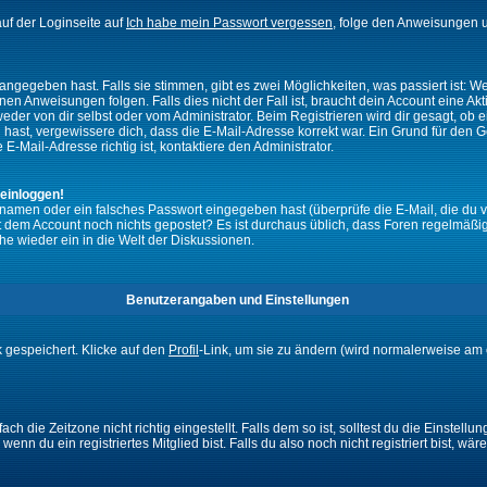
uf der Loginseite auf
Ich habe mein Passwort vergessen
, folge den Anweisungen u
ngegeben hast. Falls sie stimmen, gibt es zwei Möglichkeiten, was passiert ist:
n Anweisungen folgen. Falls dies nicht der Fall ist, braucht dein Account eine Akti
eder von dir selbst oder vom Administrator. Beim Registrieren wird dir gesagt, ob ei
n hast, vergewissere dich, dass die E-Mail-Adresse korrekt war. Ein Grund für den 
-Mail-Adresse richtig ist, kontaktiere den Administrator.
 einloggen!
namen oder ein falsches Passwort eingegeben hast (überprüfe die E-Mail, die du 
ht mit dem Account noch nichts gepostet? Es ist durchaus üblich, dass Foren regelmä
he wieder ein in die Welt der Diskussionen.
Benutzerangaben und Einstellungen
k gespeichert. Klicke auf den
Profil
-Link, um sie zu ändern (wird normalerweise am 
 die Zeitzone nicht richtig eingestellt. Falls dem so ist, solltest du die Einstellun
enn du ein registriertes Mitglied bist. Falls du also noch nicht registriert bist, wär