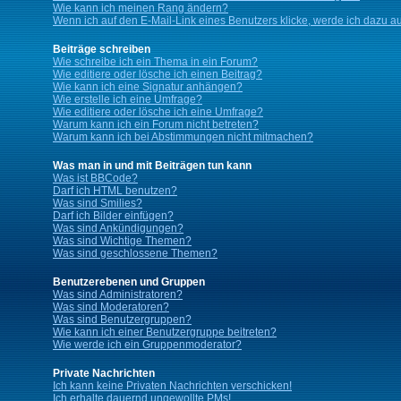
Wie kann ich meinen Rang ändern?
Wenn ich auf den E-Mail-Link eines Benutzers klicke, werde ich dazu au
Beiträge schreiben
Wie schreibe ich ein Thema in ein Forum?
Wie editiere oder lösche ich einen Beitrag?
Wie kann ich eine Signatur anhängen?
Wie erstelle ich eine Umfrage?
Wie editiere oder lösche ich eine Umfrage?
Warum kann ich ein Forum nicht betreten?
Warum kann ich bei Abstimmungen nicht mitmachen?
Was man in und mit Beiträgen tun kann
Was ist BBCode?
Darf ich HTML benutzen?
Was sind Smilies?
Darf ich Bilder einfügen?
Was sind Ankündigungen?
Was sind Wichtige Themen?
Was sind geschlossene Themen?
Benutzerebenen und Gruppen
Was sind Administratoren?
Was sind Moderatoren?
Was sind Benutzergruppen?
Wie kann ich einer Benutzergruppe beitreten?
Wie werde ich ein Gruppenmoderator?
Private Nachrichten
Ich kann keine Privaten Nachrichten verschicken!
Ich erhalte dauernd ungewollte PMs!