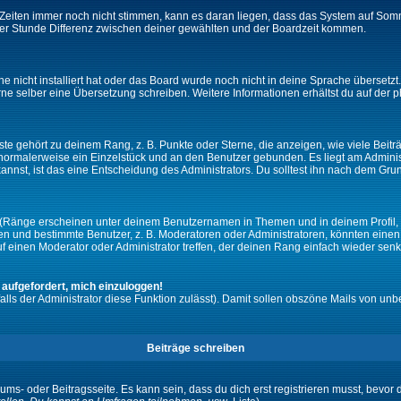
ie Zeiten immer noch nicht stimmen, kann es daran liegen, dass das System auf Som
er Stunde Differenz zwischen deiner gewählten und der Boardzeit kommen.
che nicht installiert hat oder das Board wurde noch nicht in deine Sprache überset
h gerne selber eine Übersetzung schreiben. Weitere Informationen erhältst du auf de
e gehört zu deinem Rang, z. B. Punkte oder Sterne, die anzeigen, wie viele Beit
st normalerweise ein Einzelstück und an den Benutzer gebunden. Es liegt am Adminis
nnst, ist das eine Entscheidung des Administrators. Du solltest ihn nach dem Gru
 (Ränge erscheinen unter deinem Benutzernamen in Themen und in deinem Profil, 
 und bestimmte Benutzer, z. B. Moderatoren oder Administratoren, könnten einen s
 einen Moderator oder Administrator treffen, der deinen Rang einfach wieder senk
 aufgefordert, mich einzuloggen!
falls der Administrator diese Funktion zulässt). Damit sollen obszöne Mails von 
Beiträge schreiben
ums- oder Beitragsseite. Es kann sein, dass du dich erst registrieren musst, bevor