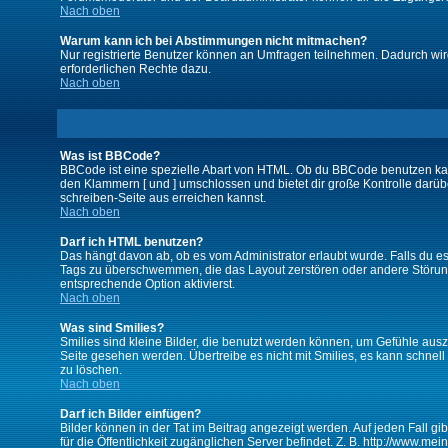
Nach oben
Warum kann ich bei Abstimmungen nicht mitmachen?
Nur registrierte Benutzer können an Umfragen teilnehmen. Dadurch wird 
erforderlichen Rechte dazu.
Nach oben
Was ist BBCode?
BBCode ist eine spezielle Abart von HTML. Ob du BBCode benutzen kanns
den Klammern [ und ] umschlossen und bietet dir große Kontrolle darübe
schreiben-Seite aus erreichen kannst.
Nach oben
Darf ich HTML benutzen?
Das hängt davon ab, ob es vom Administrator erlaubt wurde. Falls du es 
Tags zu überschwemmen, die das Layout zerstören oder andere Störunge
entsprechende Option aktivierst.
Nach oben
Was sind Smilies?
Smilies sind kleine Bilder, die benutzt werden können, um Gefühle auszu
Seite gesehen werden. Übertreibe es nicht mit Smilies, es kann schnell 
zu löschen.
Nach oben
Darf ich Bilder einfügen?
Bilder können in der Tat im Beitrag angezeigt werden. Auf jeden Fall g
für die Öffentlichkeit zugänglichen Server befindet. Z. B. http://www.me