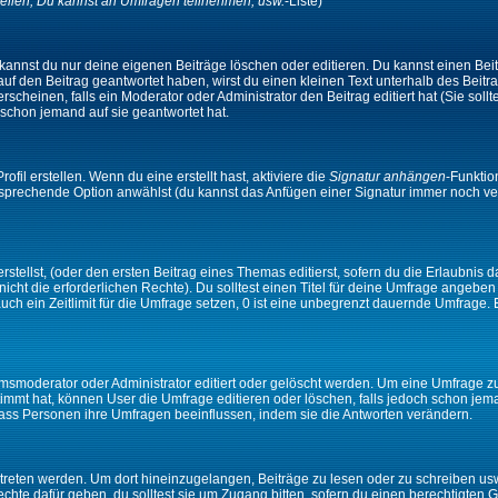
ellen, Du kannst an Umfragen teilnehmen, usw.
-Liste)
kannst du nur deine eigenen Beiträge löschen oder editieren. Du kannst einen Beitr
 auf den Beitrag geantwortet haben, wirst du einen kleinen Text unterhalb des Beitra
rscheinen, falls ein Moderator oder Administrator den Beitrag editiert hat (Sie sollt
schon jemand auf sie geantwortet hat.
il erstellen. Wenn du eine erstellt hast, aktiviere die
Signatur anhängen
-Funktio
ntsprechende Option anwählst (du kannst das Anfügen einer Signatur immer noch ve
tellst, (oder den ersten Beitrag eines Themas editierst, sofern du die Erlaubnis da
 nicht die erforderlichen Rechte). Du solltest einen Titel für deine Umfrage angeb
auch ein Zeitlimit für die Umfrage setzen, 0 ist eine unbegrenzt dauernde Umfrage.
moderator oder Administrator editiert oder gelöscht werden. Um eine Umfrage zu e
mt hat, können User die Umfrage editieren oder löschen, falls jedoch schon jem
 dass Personen ihre Umfragen beeinflussen, indem sie die Antworten verändern.
ten werden. Um dort hineinzugelangen, Beiträge zu lesen oder zu schreiben usw.,
te dafür geben, du solltest sie um Zugang bitten, sofern du einen berechtigten G