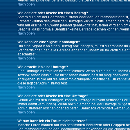
werden am Ende der Seite aufgelistet (die
Du kannst neue Themen erst
Nach oben
Wie editiere oder lösche ich einen Beitrag?
Sofern du nicht der Boardadministrator oder der Forumsmoderator bist, 
Editieren
-Button des jeweiligen Beitrages klickst. Sollte jemand bereits
wird nur erscheinen, wenn jemand geantwortet hat, ferner wird er nicht e
Beachte, dass normale Benutzer keine Beiträge löschen können, wenn 
Nach oben
Wie kann ich eine Signatur anhängen?
Um eine Signatur an einen Beitrag anzuhängen, musst du erst eine im Prof
Standardsignatur an alle Beiträge anhängen, indem du im Profil die e
abschaltest)
Nach oben
Wie erstelle ich eine Umfrage?
Eine Umfrage zu erstellen ist recht einfach: Wenn du ein neues Thema ers
Textbox sehen (falls du sie nicht sehen kannst, hast du möglicherweise
anzugeben, klicke auf die
Antwort hinzufügen
-Schaltfläche. Du kannst 
diese legt der Administrator fest.
Nach oben
Wie editiere oder lösche ich eine Umfrage?
Genau wie mit den Beiträgen, können Umfrage nur vom Verfasser, Forums
immer damit verbunden). Wenn noch niemand bei der Umfrage mit gestim
Administratoren löschen oder editieren. Damit soll verhindert werden,
Nach oben
Warum kann ich ein Forum nicht betreten?
Manche Foren können nur von bestimmten Benutzern oder Gruppen betre
Forumsmoderator und der Boardadministrator können dir die Zugangsrech