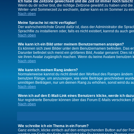
Ich habe die Zeitzone gewechselt und die Zeit ist immer noch falsch!
Wenn du dir sicher bist, die richtige Zeitzone gewählt zu haben und d
Winter- und Sommerzeit zu wechseln, daher kann es im Sommer zu ein
Nach oben
Meine Sprache ist nicht verfügbar!
Der wahrscheinlichste Grund dafür ist, dass der Administrator die Spra
Sprachfile zu installieren oder, falls es nicht existiert, kannst du auc
Nach oben
Wie kann ich ein Bild unter meinem Benutzernamen anzeigen?
Es können sich zwei Bilder unter dem Benutzernamen befinden. Das erst
Darunter befindet sich meist ein größeres Bild, Avatar genannt. Dies i
sie ihren Avatar zugänglich machen. Wenn du keine Avatare benutzen ka
Nach oben
Wie kann ich meinen Rang ändern?
Normalerweise kannst du nicht direkt den Wortlaut des Ranges ändern
benutzen Ränge, um anzuzeigen, wie viele Beiträge geschrieben wurden
unnötigen Beiträgen, nur um deinen Rang zu erhöhen, sonst wirst du auf
Nach oben
Wenn ich auf den E-Mail-Link eines Benutzers klicke, werde ich dazu
Nur registrierte Benutzer können über das Forum E-Mails verschicken (
Nach oben
Wie schreibe ich ein Thema in ein Forum?
Ganz einfach, klicke einfach auf den entsprechenden Button auf der For