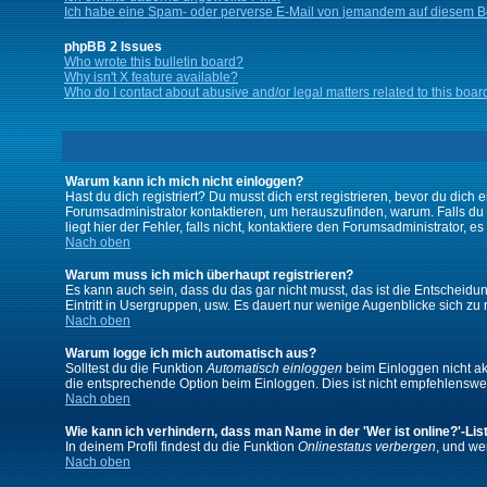
Ich habe eine Spam- oder perverse E-Mail von jemandem auf diesem Bo
phpBB 2 Issues
Who wrote this bulletin board?
Why isn't X feature available?
Who do I contact about abusive and/or legal matters related to this boar
Warum kann ich mich nicht einloggen?
Hast du dich registriert? Du musst dich erst registrieren, bevor du di
Forumsadministrator kontaktieren, um herauszufinden, warum. Falls du
liegt hier der Fehler, falls nicht, kontaktiere den Forumsadministrator, 
Nach oben
Warum muss ich mich überhaupt registrieren?
Es kann auch sein, dass du das gar nicht musst, das ist die Entscheidung
Eintritt in Usergruppen, usw. Es dauert nur wenige Augenblicke sich zu re
Nach oben
Warum logge ich mich automatisch aus?
Solltest du die Funktion
Automatisch einloggen
beim Einloggen nicht akt
die entsprechende Option beim Einloggen. Dies ist nicht empfehlenswert
Nach oben
Wie kann ich verhindern, dass man Name in der 'Wer ist online?'-Lis
In deinem Profil findest du die Funktion
Onlinestatus verbergen
, und we
Nach oben