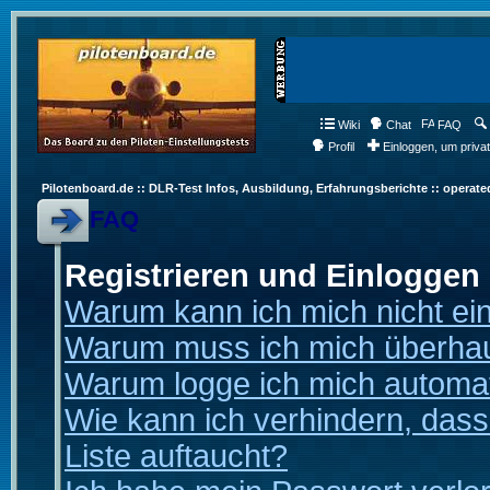
Wiki
Chat
FAQ
Profil
Einloggen, um priva
Pilotenboard.de :: DLR-Test Infos, Ausbildung, Erfahrungsberichte :: operate
FAQ
Registrieren und Einloggen
Warum kann ich mich nicht ei
Warum muss ich mich überhaup
Warum logge ich mich automa
Wie kann ich verhindern, dass
Liste auftaucht?