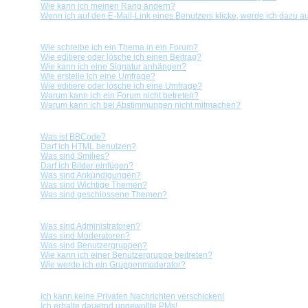
Wie kann ich meinen Rang ändern?
Wenn ich auf den E-Mail-Link eines Benutzers klicke, werde ich dazu au
Beiträge schreiben
Wie schreibe ich ein Thema in ein Forum?
Wie editiere oder lösche ich einen Beitrag?
Wie kann ich eine Signatur anhängen?
Wie erstelle ich eine Umfrage?
Wie editiere oder lösche ich eine Umfrage?
Warum kann ich ein Forum nicht betreten?
Warum kann ich bei Abstimmungen nicht mitmachen?
Was man in und mit Beiträgen tun kann
Was ist BBCode?
Darf ich HTML benutzen?
Was sind Smilies?
Darf ich Bilder einfügen?
Was sind Ankündigungen?
Was sind Wichtige Themen?
Was sind geschlossene Themen?
Benutzerebenen und Gruppen
Was sind Administratoren?
Was sind Moderatoren?
Was sind Benutzergruppen?
Wie kann ich einer Benutzergruppe beitreten?
Wie werde ich ein Gruppenmoderator?
Private Nachrichten
Ich kann keine Privaten Nachrichten verschicken!
Ich erhalte dauernd ungewollte PMs!