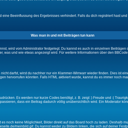
eine Beeinflussung des Ergebnisses verhindert. Falls du dich registriert hast und 
Was man in und mit Beiträgen tun kann
t, wird vom Administrator festgelegt. Du kannst es auch in einzelnen Beiträgen d
r, was und wie etwas angezeigt wird. Für weitere Informationen über den BBCode s
nicht darfst, wirst du nachher nur ein Klammer-Wirrwarr wieder finden. Dies ist ei
n hervorrufen könnten. Falls HTML aktiviert wurde, kannst du es immer noch manu
drücken. Es werden nur kurze Codes benötigt, z. B. zeigt :) Freude und :( Traurigke
passieren, dass ein Beitrag dadurch völlig unübersichtlich wird. Ein Moderator kön
ibt es noch keine Möglichkeit, Bilder direkt auf das Board hoch zu laden. Deshalb 
ineseite.de/meinbild.gif. Du kannst weder zu Bildern linken, die sich auf deiner Fest