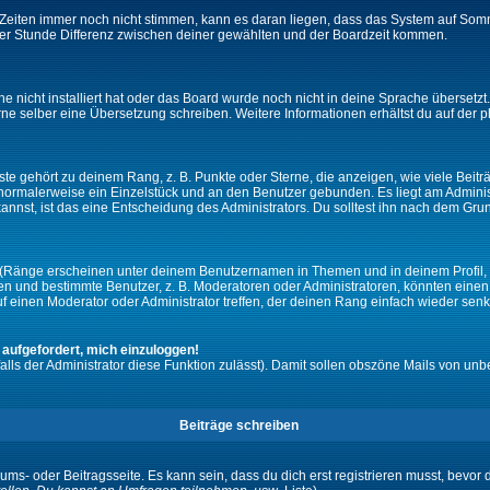
ie Zeiten immer noch nicht stimmen, kann es daran liegen, dass das System auf Som
er Stunde Differenz zwischen deiner gewählten und der Boardzeit kommen.
che nicht installiert hat oder das Board wurde noch nicht in deine Sprache überset
h gerne selber eine Übersetzung schreiben. Weitere Informationen erhältst du auf de
e gehört zu deinem Rang, z. B. Punkte oder Sterne, die anzeigen, wie viele Beit
st normalerweise ein Einzelstück und an den Benutzer gebunden. Es liegt am Adminis
nnst, ist das eine Entscheidung des Administrators. Du solltest ihn nach dem Gru
 (Ränge erscheinen unter deinem Benutzernamen in Themen und in deinem Profil, 
 und bestimmte Benutzer, z. B. Moderatoren oder Administratoren, könnten einen s
 einen Moderator oder Administrator treffen, der deinen Rang einfach wieder senk
 aufgefordert, mich einzuloggen!
falls der Administrator diese Funktion zulässt). Damit sollen obszöne Mails von 
Beiträge schreiben
ums- oder Beitragsseite. Es kann sein, dass du dich erst registrieren musst, bevor