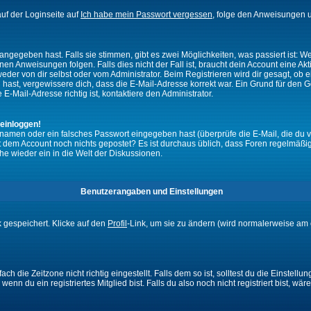
uf der Loginseite auf
Ich habe mein Passwort vergessen
, folge den Anweisungen u
ngegeben hast. Falls sie stimmen, gibt es zwei Möglichkeiten, was passiert ist:
n Anweisungen folgen. Falls dies nicht der Fall ist, braucht dein Account eine Akti
eder von dir selbst oder vom Administrator. Beim Registrieren wird dir gesagt, ob ei
n hast, vergewissere dich, dass die E-Mail-Adresse korrekt war. Ein Grund für den 
-Mail-Adresse richtig ist, kontaktiere den Administrator.
 einloggen!
namen oder ein falsches Passwort eingegeben hast (überprüfe die E-Mail, die du 
ht mit dem Account noch nichts gepostet? Es ist durchaus üblich, dass Foren regelmä
he wieder ein in die Welt der Diskussionen.
Benutzerangaben und Einstellungen
k gespeichert. Klicke auf den
Profil
-Link, um sie zu ändern (wird normalerweise am 
 die Zeitzone nicht richtig eingestellt. Falls dem so ist, solltest du die Einstellun
enn du ein registriertes Mitglied bist. Falls du also noch nicht registriert bist, wär