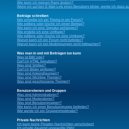
Wie kann ich meinen Rang ändern?
Wenn ich auf den E-Mail-Link eines Benutzers klicke, werde ich dazu au
Beiträge schreiben
Wie schreibe ich ein Thema in ein Forum?
Wie editiere oder lösche ich einen Beitrag?
Wie kann ich eine Signatur anhängen?
Wie erstelle ich eine Umfrage?
Wie editiere oder lösche ich eine Umfrage?
Warum kann ich ein Forum nicht betreten?
Warum kann ich bei Abstimmungen nicht mitmachen?
Was man in und mit Beiträgen tun kann
Was ist BBCode?
Darf ich HTML benutzen?
Was sind Smilies?
Darf ich Bilder einfügen?
Was sind Ankündigungen?
Was sind Wichtige Themen?
Was sind geschlossene Themen?
Benutzerebenen und Gruppen
Was sind Administratoren?
Was sind Moderatoren?
Was sind Benutzergruppen?
Wie kann ich einer Benutzergruppe beitreten?
Wie werde ich ein Gruppenmoderator?
Private Nachrichten
Ich kann keine Privaten Nachrichten verschicken!
Ich erhalte dauernd ungewollte PMs!