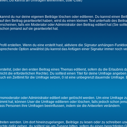
ellen, Du kannst an Umfragen teilnehmen, usw.
-Liste)
kannst du nur deine eigenen Beiträge löschen oder editieren. Du kannst einen Beitr
 auf den Beitrag geantwortet haben, wirst du einen kleinen Text unterhalb des Beitra
rscheinen, falls ein Moderator oder Administrator den Beitrag editiert hat (Sie sollt
schon jemand auf sie geantwortet hat.
il erstellen. Wenn du eine erstellt hast, aktiviere die
Signatur anhängen
-Funktio
ntsprechende Option anwählst (du kannst das Anfügen einer Signatur immer noch ve
tellst, (oder den ersten Beitrag eines Themas editierst, sofern du die Erlaubnis da
 nicht die erforderlichen Rechte). Du solltest einen Titel für deine Umfrage angeb
auch ein Zeitlimit für die Umfrage setzen, 0 ist eine unbegrenzt dauernde Umfrage.
moderator oder Administrator editiert oder gelöscht werden. Um eine Umfrage zu e
mt hat, können User die Umfrage editieren oder löschen, falls jedoch schon jem
 dass Personen ihre Umfragen beeinflussen, indem sie die Antworten verändern.
ten werden. Um dort hineinzugelangen, Beiträge zu lesen oder zu schreiben usw.,
te dafür geben, du solltest sie um Zugang bitten, sofern du einen berechtigten G