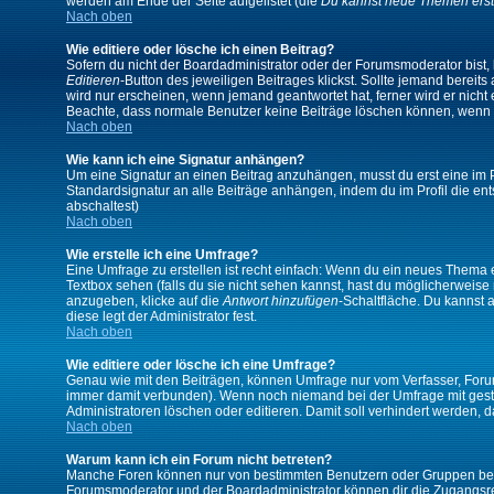
werden am Ende der Seite aufgelistet (die
Du kannst neue Themen erst
Nach oben
Wie editiere oder lösche ich einen Beitrag?
Sofern du nicht der Boardadministrator oder der Forumsmoderator bist, 
Editieren
-Button des jeweiligen Beitrages klickst. Sollte jemand bereits
wird nur erscheinen, wenn jemand geantwortet hat, ferner wird er nicht e
Beachte, dass normale Benutzer keine Beiträge löschen können, wenn 
Nach oben
Wie kann ich eine Signatur anhängen?
Um eine Signatur an einen Beitrag anzuhängen, musst du erst eine im Prof
Standardsignatur an alle Beiträge anhängen, indem du im Profil die e
abschaltest)
Nach oben
Wie erstelle ich eine Umfrage?
Eine Umfrage zu erstellen ist recht einfach: Wenn du ein neues Thema ers
Textbox sehen (falls du sie nicht sehen kannst, hast du möglicherweise
anzugeben, klicke auf die
Antwort hinzufügen
-Schaltfläche. Du kannst 
diese legt der Administrator fest.
Nach oben
Wie editiere oder lösche ich eine Umfrage?
Genau wie mit den Beiträgen, können Umfrage nur vom Verfasser, Forums
immer damit verbunden). Wenn noch niemand bei der Umfrage mit gestim
Administratoren löschen oder editieren. Damit soll verhindert werden,
Nach oben
Warum kann ich ein Forum nicht betreten?
Manche Foren können nur von bestimmten Benutzern oder Gruppen betre
Forumsmoderator und der Boardadministrator können dir die Zugangsrech