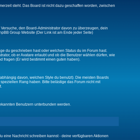
merzeit steht. Das Board ist nicht dazu geschaffen worden, zwischen
zt. Versuche, den Board-Administrator davon zu überzeugen, dein
r phpBB Group Website (Der Link ist am Ende jeder Seite)
räge du geschrieben hast oder welchen Status du im Forum hast.
trator, ob er Avatare erlaubt und ob die Benutzer wählen dürfen, wie
nd fragen (Er wird bestimmt einen guten haben).
abhängig davon, welchen Style du benutzt). Die meisten Boards
peziellen Rang haben. Bitte belästige das Forum nicht mit
t.
unbekannten Benutzern unterbunden werden.
 du eine Nachricht schreiben kannst - deine verfügbaren Aktionen