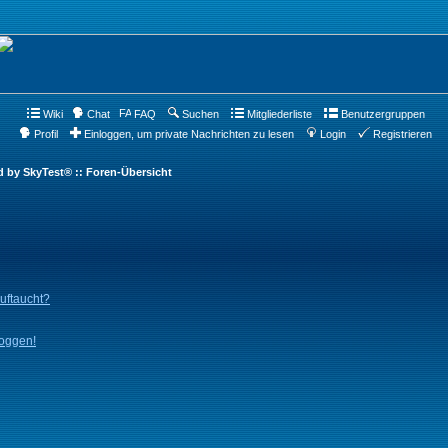
Wiki
Chat
FAQ
Suchen
Mitgliederliste
Benutzergruppen
Profil
Einloggen, um private Nachrichten zu lesen
Login
Registrieren
d by SkyTest® :: Foren-Übersicht
auftaucht?
loggen!