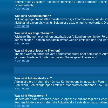
Server) noch zu Bildern, die einen speziellen Zugang brauchen, um si
(sofern erlaubt).
Nach oben
Was sind Ankündigungen?
Ankündigungen beinhalten meistens wichtige Informationen, und du so
nicht hängt davon ab, was für Befugnisse dazu eingerichtet wurden. Dies
Nach oben
Was sind Wichtige Themen?
Wichtige Themen erscheinen unterhalb der Ankündigungen in der Forums
den Wichtigen Themen der Administrator, wer sie erstellen darf und wer 
Nach oben
Was sind geschlossene Themen?
Themen werden entweder vom Forumsmoderator oder dem Board-Administ
gibt verschiedene Gründe, warum ein Thema geschlossen wird.
Nach oben
Was sind Administratoren?
Administratoren haben die höchste Kontrollebene im gesamten Forum. 
Benutzern, Benutzergruppen erstellen, Moderatoren ernennen usw. Si
Nach oben
Was sind Moderatoren?
Moderatoren sind Personen (oder Gruppen) die auf das tägliche Gesche
löschen. Moderatoren haben die Aufgabe, die Leute davon abzuhalten,
Nach oben