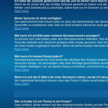
Ich habe die Zeitzone gewechselt und die Zeit ist immer noch falsch!
Wenn du dir sicher bist, die richtige Zeitzone gewählt zu haben und d
Winter- und Sommerzeit zu wechseln, daher kann es im Sommer zu ein
Nach oben
Meine Sprache ist nicht verfügbar!
Der wahrscheinlichste Grund dafür ist, dass der Administrator die Spra
Sprachfile zu installieren oder, falls es nicht existiert, kannst du auc
Nach oben
Wie kann ich ein Bild unter meinem Benutzernamen anzeigen?
Es können sich zwei Bilder unter dem Benutzernamen befinden. Das erst
Darunter befindet sich meist ein größeres Bild, Avatar genannt. Dies i
sie ihren Avatar zugänglich machen. Wenn du keine Avatare benutzen ka
Nach oben
Wie kann ich meinen Rang ändern?
Normalerweise kannst du nicht direkt den Wortlaut des Ranges ändern
benutzen Ränge, um anzuzeigen, wie viele Beiträge geschrieben wurden
unnötigen Beiträgen, nur um deinen Rang zu erhöhen, sonst wirst du auf
Nach oben
Wenn ich auf den E-Mail-Link eines Benutzers klicke, werde ich dazu
Nur registrierte Benutzer können über das Forum E-Mails verschicken (
Nach oben
Wie schreibe ich ein Thema in ein Forum?
Ganz einfach, klicke einfach auf den entsprechenden Button auf der For