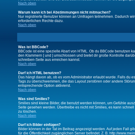
Nach oben
Warum kann ich bei Abstimmungen nicht mitmachen?
Nur registrierte Benutzer können an Umfragen teilnehmen. Dadurch wird 
erforderlichen Rechte dazu.
Nach oben
Was ist BBCode?
BBCode ist eine spezielle Abart von HTML. Ob du BBCode benutzen kanns
den Klammern [ und ] umschlossen und bietet dir große Kontrolle darübe
schreiben-Seite aus erreichen kannst.
Nach oben
Darf ich HTML benutzen?
Das hängt davon ab, ob es vom Administrator erlaubt wurde. Falls du es 
Tags zu überschwemmen, die das Layout zerstören oder andere Störunge
entsprechende Option aktivierst.
Nach oben
Was sind Smilies?
Smilies sind kleine Bilder, die benutzt werden können, um Gefühle auszu
Seite gesehen werden. Übertreibe es nicht mit Smilies, es kann schnell 
zu löschen.
Nach oben
Darf ich Bilder einfügen?
Bilder können in der Tat im Beitrag angezeigt werden. Auf jeden Fall g
für die Öffentlichkeit zugänglichen Server befindet. Z. B. http://www.me