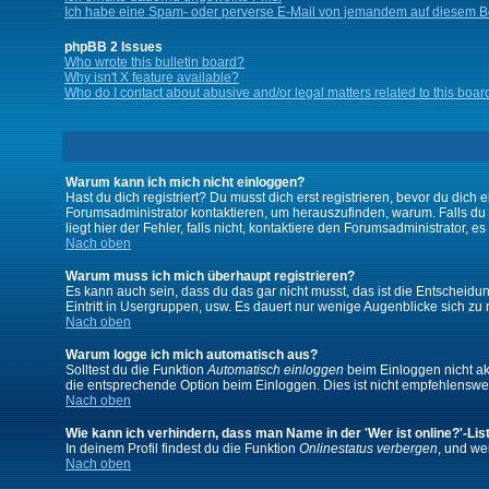
Ich habe eine Spam- oder perverse E-Mail von jemandem auf diesem Bo
phpBB 2 Issues
Who wrote this bulletin board?
Why isn't X feature available?
Who do I contact about abusive and/or legal matters related to this boar
Warum kann ich mich nicht einloggen?
Hast du dich registriert? Du musst dich erst registrieren, bevor du di
Forumsadministrator kontaktieren, um herauszufinden, warum. Falls du
liegt hier der Fehler, falls nicht, kontaktiere den Forumsadministrator, 
Nach oben
Warum muss ich mich überhaupt registrieren?
Es kann auch sein, dass du das gar nicht musst, das ist die Entscheidung
Eintritt in Usergruppen, usw. Es dauert nur wenige Augenblicke sich zu re
Nach oben
Warum logge ich mich automatisch aus?
Solltest du die Funktion
Automatisch einloggen
beim Einloggen nicht akt
die entsprechende Option beim Einloggen. Dies ist nicht empfehlenswert
Nach oben
Wie kann ich verhindern, dass man Name in der 'Wer ist online?'-Lis
In deinem Profil findest du die Funktion
Onlinestatus verbergen
, und we
Nach oben