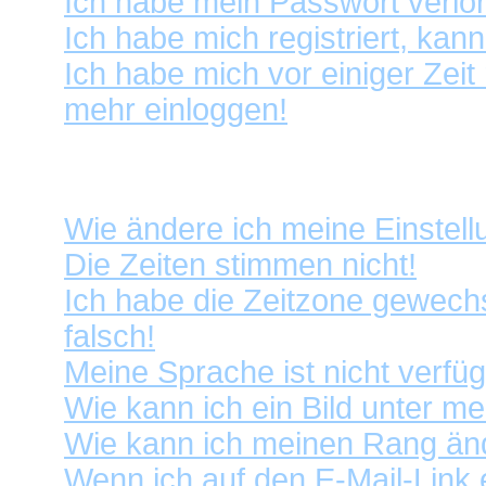
Ich habe mein Passwort verlo
Ich habe mich registriert, kan
Ich habe mich vor einiger Zeit 
mehr einloggen!
Benutzerangaben und Einst
Wie ändere ich meine Einstel
Die Zeiten stimmen nicht!
Ich habe die Zeitzone gewechs
falsch!
Meine Sprache ist nicht verfüg
Wie kann ich ein Bild unter 
Wie kann ich meinen Rang än
Wenn ich auf den E-Mail-Link 