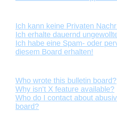
Private Nachrichten
Ich kann keine Privaten Nachr
Ich erhalte dauernd ungewollt
Ich habe eine Spam- oder per
diesem Board erhalten!
phpBB 2 Issues
Who wrote this bulletin board?
Why isn't X feature available?
Who do I contact about abusive
board?