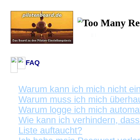
Wiki
Chat
FAQ
Profil
Einloggen, um priva
Pilotenboard.de :: DLR-Test Infos, Ausbildung, Erfahrungsberichte :: operate
FAQ
Registrieren und Einloggen
Warum kann ich mich nicht ei
Warum muss ich mich überhaup
Warum logge ich mich automa
Wie kann ich verhindern, dass
Liste auftaucht?