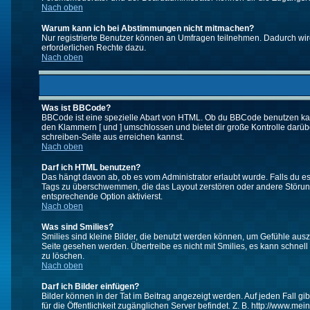
Nach oben
Warum kann ich bei Abstimmungen nicht mitmachen?
Nur registrierte Benutzer können an Umfragen teilnehmen. Dadurch wird 
erforderlichen Rechte dazu.
Nach oben
Was ist BBCode?
BBCode ist eine spezielle Abart von HTML. Ob du BBCode benutzen kanns
den Klammern [ und ] umschlossen und bietet dir große Kontrolle darübe
schreiben-Seite aus erreichen kannst.
Nach oben
Darf ich HTML benutzen?
Das hängt davon ab, ob es vom Administrator erlaubt wurde. Falls du es 
Tags zu überschwemmen, die das Layout zerstören oder andere Störunge
entsprechende Option aktivierst.
Nach oben
Was sind Smilies?
Smilies sind kleine Bilder, die benutzt werden können, um Gefühle auszu
Seite gesehen werden. Übertreibe es nicht mit Smilies, es kann schnell 
zu löschen.
Nach oben
Darf ich Bilder einfügen?
Bilder können in der Tat im Beitrag angezeigt werden. Auf jeden Fall g
für die Öffentlichkeit zugänglichen Server befindet. Z. B. http://www.me