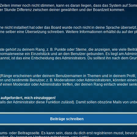
ie Zeiten immer noch nicht stimmen, kann es daran liegen, dass das System auf Som
er Stunde Differenz zwischen deiner gewählten und der Boardzeit kommen.
che nicht installiert hat oder das Board wurde noch nicht in deine Sprache überset
h gerne selber eine Übersetzung schreiben. Weitere Informationen erhältst du auf de
e gehört zu deinem Rang, z. B. Punkte oder Sterne, die anzeigen, wie viele Beit
st normalerweise ein Einzelstück und an den Benutzer gebunden. Es liegt am Adminis
nnst, ist das eine Entscheidung des Administrators. Du solltest ihn nach dem Gru
 (Ränge erscheinen unter deinem Benutzernamen in Themen und in deinem Profil, 
 und bestimmte Benutzer, z. B. Moderatoren oder Administratoren, könnten einen s
 einen Moderator oder Administrator treffen, der deinen Rang einfach wieder senk
 aufgefordert, mich einzuloggen!
falls der Administrator diese Funktion zulässt). Damit sollen obszöne Mails von 
Beiträge schreiben
ums- oder Beitragsseite. Es kann sein, dass du dich erst registrieren musst, bevor