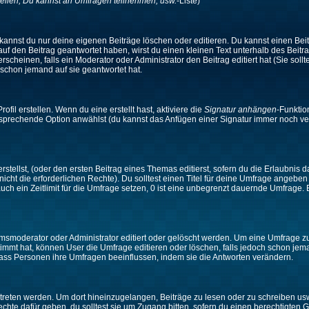
ellen, Du kannst an Umfragen teilnehmen, usw.
-Liste)
kannst du nur deine eigenen Beiträge löschen oder editieren. Du kannst einen Beitr
 auf den Beitrag geantwortet haben, wirst du einen kleinen Text unterhalb des Beitra
rscheinen, falls ein Moderator oder Administrator den Beitrag editiert hat (Sie sollt
schon jemand auf sie geantwortet hat.
il erstellen. Wenn du eine erstellt hast, aktiviere die
Signatur anhängen
-Funktio
ntsprechende Option anwählst (du kannst das Anfügen einer Signatur immer noch ve
tellst, (oder den ersten Beitrag eines Themas editierst, sofern du die Erlaubnis da
 nicht die erforderlichen Rechte). Du solltest einen Titel für deine Umfrage angeb
auch ein Zeitlimit für die Umfrage setzen, 0 ist eine unbegrenzt dauernde Umfrage.
moderator oder Administrator editiert oder gelöscht werden. Um eine Umfrage zu e
mt hat, können User die Umfrage editieren oder löschen, falls jedoch schon jem
 dass Personen ihre Umfragen beeinflussen, indem sie die Antworten verändern.
ten werden. Um dort hineinzugelangen, Beiträge zu lesen oder zu schreiben usw.,
te dafür geben, du solltest sie um Zugang bitten, sofern du einen berechtigten G