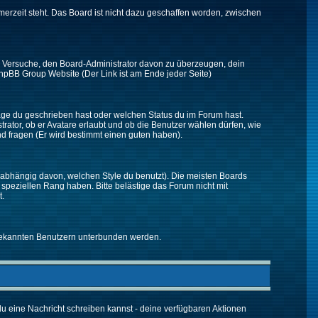
merzeit steht. Das Board ist nicht dazu geschaffen worden, zwischen
zt. Versuche, den Board-Administrator davon zu überzeugen, dein
r phpBB Group Website (Der Link ist am Ende jeder Seite)
räge du geschrieben hast oder welchen Status du im Forum hast.
trator, ob er Avatare erlaubt und ob die Benutzer wählen dürfen, wie
nd fragen (Er wird bestimmt einen guten haben).
abhängig davon, welchen Style du benutzt). Die meisten Boards
peziellen Rang haben. Bitte belästige das Forum nicht mit
t.
unbekannten Benutzern unterbunden werden.
 du eine Nachricht schreiben kannst - deine verfügbaren Aktionen