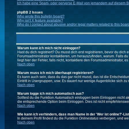
Ich habe eine Spam- oder perverse E-Mail von jemandem auf diesem Bo
phpBB 2 Issues
Who wrote this bulletin board?
Why isn't X feature available?
Who do I contact about abusive and/or legal matters related to this boar
Warum kann ich mich nicht einloggen?
Hast du dich registriert? Du musst dich erst registrieren, bevor du di
Forumsadministrator kontaktieren, um herauszufinden, warum. Falls du
liegt hier der Fehler, falls nicht, kontaktiere den Forumsadministrator, 
Nach oben
Warum muss ich mich überhaupt registrieren?
Es kann auch sein, dass du das gar nicht musst, das ist die Entscheidung
Eintritt in Usergruppen, usw. Es dauert nur wenige Augenblicke sich zu re
Nach oben
Warum logge ich mich automatisch aus?
Solltest du die Funktion
Automatisch einloggen
beim Einloggen nicht akt
die entsprechende Option beim Einloggen. Dies ist nicht empfehlenswert
Nach oben
Wie kann ich verhindern, dass man Name in der 'Wer ist online?'-Lis
In deinem Profil findest du die Funktion
Onlinestatus verbergen
, und we
Nach oben