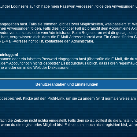
uf der Loginseite auf
Ich habe mein Passwort vergessen
, folge den Anweisungen u
ngegeben hast. Falls sie stimmen, gibt es zwei Möglichkeiten, was passiert ist:
n Anweisungen folgen. Falls dies nicht der Fall ist, braucht dein Account eine Akti
eder von dir selbst oder vom Administrator. Beim Registrieren wird dir gesagt, ob ei
n hast, vergewissere dich, dass die E-Mail-Adresse korrekt war. Ein Grund für den 
-Mail-Adresse richtig ist, kontaktiere den Administrator.
 einloggen!
namen oder ein falsches Passwort eingegeben hast (überprüfe die E-Mail, die du 
ht mit dem Account noch nichts gepostet? Es ist durchaus üblich, dass Foren regelmä
he wieder ein in die Welt der Diskussionen.
Benutzerangaben und Einstellungen
k gespeichert. Klicke auf den
Profil
-Link, um sie zu ändern (wird normalerweise am 
 die Zeitzone nicht richtig eingestellt. Falls dem so ist, solltest du die Einstellun
enn du ein registriertes Mitglied bist. Falls du also noch nicht registriert bist, wär