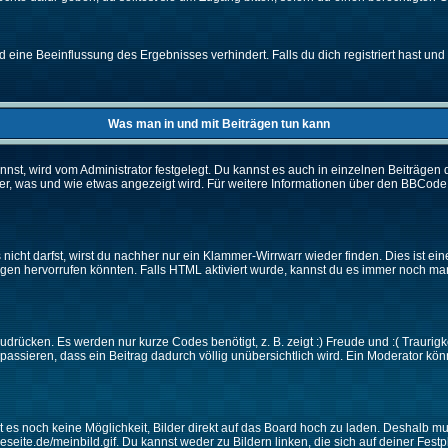
eine Beeinflussung des Ergebnisses verhindert. Falls du dich registriert hast und 
Was man in und mit Beiträgen tun kann
t, wird vom Administrator festgelegt. Du kannst es auch in einzelnen Beiträgen d
r, was und wie etwas angezeigt wird. Für weitere Informationen über den BBCode s
nicht darfst, wirst du nachher nur ein Klammer-Wirrwarr wieder finden. Dies ist ei
n hervorrufen könnten. Falls HTML aktiviert wurde, kannst du es immer noch manu
drücken. Es werden nur kurze Codes benötigt, z. B. zeigt :) Freude und :( Traurigke
passieren, dass ein Beitrag dadurch völlig unübersichtlich wird. Ein Moderator kön
ibt es noch keine Möglichkeit, Bilder direkt auf das Board hoch zu laden. Deshalb 
ineseite.de/meinbild.gif. Du kannst weder zu Bildern linken, die sich auf deiner Fest