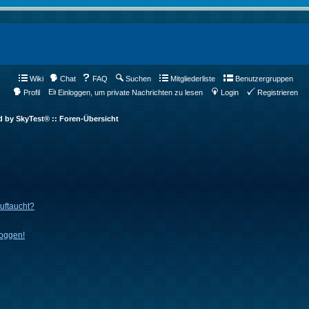
Wiki
Chat
FAQ
Suchen
Mitgliederliste
Benutzergruppen
Profil
Einloggen, um private Nachrichten zu lesen
Login
Registrieren
d by SkyTest® :: Foren-Übersicht
auftaucht?
loggen!