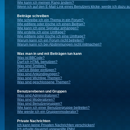
Wie kann ich meinen Rang ändern?
Wenn ich auf den E-Mail-Link eines Benutzers klicke, werde ich dazu au
Beiträge schreiben
Wie schreibe ich ein Thema in ein Forum?
Wie editiere oder lösche ich einen Beitrag?
Wie kann ich eine Signatur anhängen?
Wie erstelle ich eine Umfrage?
Wie editiere oder lösche ich eine Umfrage?
Warum kann ich ein Forum nicht betreten?
Warum kann ich bei Abstimmungen nicht mitmachen?
Was man in und mit Beiträgen tun kann
Was ist BBCode?
Darf ich HTML benutzen?
Was sind Smilies?
Darf ich Bilder einfügen?
Was sind Ankündigungen?
Was sind Wichtige Themen?
Was sind geschlossene Themen?
Benutzerebenen und Gruppen
Was sind Administratoren?
Was sind Moderatoren?
Was sind Benutzergruppen?
Wie kann ich einer Benutzergruppe beitreten?
Wie werde ich ein Gruppenmoderator?
Private Nachrichten
Ich kann keine Privaten Nachrichten verschicken!
Ich erhalte dauernd ungewollte PMs!