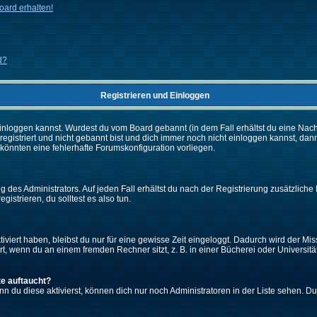
ard erhalten!
d?
Registrieren und Einloggen
ch einloggen kannst. Wurdest du vom Board gebannt (in dem Fall erhältst du eine Na
 registriert und nicht gebannt bist und dich immer noch nicht einloggen kannst,
es könnten eine fehlerhafte Forumskonfiguration vorliegen.
 des Administrators. Auf jeden Fall erhältst du nach der Registrierung zusätzliche 
gistrieren, du solltest es also tun.
iviert haben, bleibst du nur für eine gewisse Zeit eingeloggt. Dadurch wird der M
, wenn du an einem fremden Rechner sitzt, z. B. in einer Bücherei oder Universität
te auftaucht?
nn du diese aktivierst, können dich nur noch Administratoren in der Liste sehen. Du