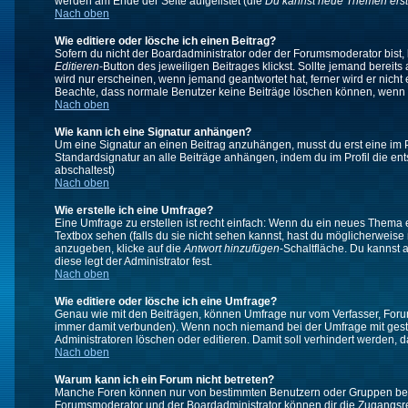
werden am Ende der Seite aufgelistet (die
Du kannst neue Themen erst
Nach oben
Wie editiere oder lösche ich einen Beitrag?
Sofern du nicht der Boardadministrator oder der Forumsmoderator bist, 
Editieren
-Button des jeweiligen Beitrages klickst. Sollte jemand bereits
wird nur erscheinen, wenn jemand geantwortet hat, ferner wird er nicht e
Beachte, dass normale Benutzer keine Beiträge löschen können, wenn 
Nach oben
Wie kann ich eine Signatur anhängen?
Um eine Signatur an einen Beitrag anzuhängen, musst du erst eine im Prof
Standardsignatur an alle Beiträge anhängen, indem du im Profil die e
abschaltest)
Nach oben
Wie erstelle ich eine Umfrage?
Eine Umfrage zu erstellen ist recht einfach: Wenn du ein neues Thema ers
Textbox sehen (falls du sie nicht sehen kannst, hast du möglicherweise
anzugeben, klicke auf die
Antwort hinzufügen
-Schaltfläche. Du kannst 
diese legt der Administrator fest.
Nach oben
Wie editiere oder lösche ich eine Umfrage?
Genau wie mit den Beiträgen, können Umfrage nur vom Verfasser, Forums
immer damit verbunden). Wenn noch niemand bei der Umfrage mit gestim
Administratoren löschen oder editieren. Damit soll verhindert werden,
Nach oben
Warum kann ich ein Forum nicht betreten?
Manche Foren können nur von bestimmten Benutzern oder Gruppen betre
Forumsmoderator und der Boardadministrator können dir die Zugangsrech