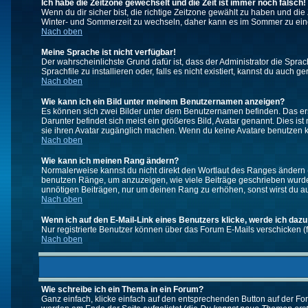
Ich habe die Zeitzone gewechselt und die Zeit ist immer noch falsch!
Wenn du dir sicher bist, die richtige Zeitzone gewählt zu haben und d
Winter- und Sommerzeit zu wechseln, daher kann es im Sommer zu ein
Nach oben
Meine Sprache ist nicht verfügbar!
Der wahrscheinlichste Grund dafür ist, dass der Administrator die Spra
Sprachfile zu installieren oder, falls es nicht existiert, kannst du auc
Nach oben
Wie kann ich ein Bild unter meinem Benutzernamen anzeigen?
Es können sich zwei Bilder unter dem Benutzernamen befinden. Das erst
Darunter befindet sich meist ein größeres Bild, Avatar genannt. Dies i
sie ihren Avatar zugänglich machen. Wenn du keine Avatare benutzen ka
Nach oben
Wie kann ich meinen Rang ändern?
Normalerweise kannst du nicht direkt den Wortlaut des Ranges ändern
benutzen Ränge, um anzuzeigen, wie viele Beiträge geschrieben wurden
unnötigen Beiträgen, nur um deinen Rang zu erhöhen, sonst wirst du auf
Nach oben
Wenn ich auf den E-Mail-Link eines Benutzers klicke, werde ich dazu
Nur registrierte Benutzer können über das Forum E-Mails verschicken (
Nach oben
Wie schreibe ich ein Thema in ein Forum?
Ganz einfach, klicke einfach auf den entsprechenden Button auf der For