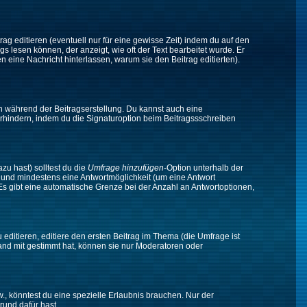
ag editieren (eventuell nur für eine gewisse Zeit) indem du auf den
gs lesen können, der anzeigt, wie oft der Text bearbeitet wurde. Er
en eine Nachricht hinterlassen, warum sie den Beitrag editierten).
n während der Beitragserstellung. Du kannst auch eine
rhindern, indem du die Signaturoption beim Beitragssschreiben
zu hast) solltest du die
Umfrage hinzufügen
-Option unterhalb der
en und mindestens eine Antwortmöglichkeit (um eine Antwort
 Es gibt eine automatische Grenze bei der Anzahl an Antwortoptionen,
ditieren, editiere den ersten Beitrag im Thema (die Umfrage ist
and mit gestimmt hat, können sie nur Moderatoren oder
 könntest du eine spezielle Erlaubnis brauchen. Nur der
rund dafür hast.