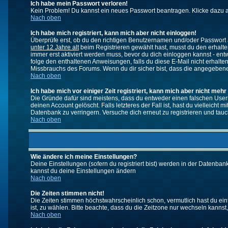
Ich habe mein Passwort verloren!
Kein Problem! Du kannst ein neues Passwort beantragen. Klicke dazu a
Nach oben
Ich habe mich registriert, kann mich aber nicht einloggen!
Überprüfe erst, ob du den richtigen Benutzernamen und/oder Passwort a
unter 12 Jahre alt
beim Registrieren gewählt hast, musst du den erhaltene
immer erst aktiviert werden muss, bevor du dich einloggen kannst - entw
folge den enthaltenen Anweisungen, falls du diese E-Mail nicht erhalte
Missbrauchs des Forums. Wenn du dir sicher bist, dass die angegebene E
Nach oben
Ich habe mich vor einiger Zeit registriert, kann mich aber nicht mehr
Die Gründe dafür sind meistens, dass du entweder einen falschen User
deinen Account gelöscht. Falls letzteres der Fall ist, hast du vielleic
Datenbank zu verringern. Versuche dich erneut zu registrieren und tauc
Nach oben
Wie ändere ich meine Einstellungen?
Deine Einstellungen (sofern du registriert bist) werden in der Datenban
kannst du deine Einstellungen ändern
Nach oben
Die Zeiten stimmen nicht!
Die Zeiten stimmen höchstwahrscheinlich schon, vermutlich hast du einfach
ist, zu wählen. Bitte beachte, dass du die Zeitzone nur wechseln kannst, w
Nach oben