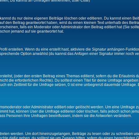
ellen, Du kannst an Umfragen teilnehmen, usw.
-Liste)
kannst du nur deine eigenen Beiträge löschen oder editieren. Du kannst einen Beitr
 auf den Beitrag geantwortet haben, wirst du einen kleinen Text unterhalb des Beitra
rscheinen, falls ein Moderator oder Administrator den Beitrag editiert hat (Sie sollt
schon jemand auf sie geantwortet hat.
il erstellen. Wenn du eine erstellt hast, aktiviere die
Signatur anhängen
-Funktio
ntsprechende Option anwählst (du kannst das Anfügen einer Signatur immer noch ve
tellst, (oder den ersten Beitrag eines Themas editierst, sofern du die Erlaubnis da
 nicht die erforderlichen Rechte). Du solltest einen Titel für deine Umfrage angeb
auch ein Zeitlimit für die Umfrage setzen, 0 ist eine unbegrenzt dauernde Umfrage.
moderator oder Administrator editiert oder gelöscht werden. Um eine Umfrage zu e
mt hat, können User die Umfrage editieren oder löschen, falls jedoch schon jem
 dass Personen ihre Umfragen beeinflussen, indem sie die Antworten verändern.
ten werden. Um dort hineinzugelangen, Beiträge zu lesen oder zu schreiben usw.,
te dafür geben, du solltest sie um Zugang bitten, sofern du einen berechtigten G