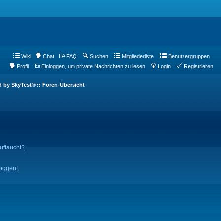
Wiki
Chat
FAQ
Suchen
Mitgliederliste
Benutzergruppen
Profil
Einloggen, um private Nachrichten zu lesen
Login
Registrieren
d by SkyTest® :: Foren-Übersicht
auftaucht?
loggen!