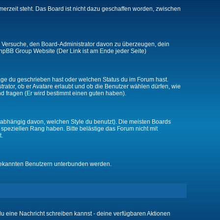
merzeit steht. Das Board ist nicht dazu geschaffen worden, zwischen
zt. Versuche, den Board-Administrator davon zu überzeugen, dein
r phpBB Group Website (Der Link ist am Ende jeder Seite)
räge du geschrieben hast oder welchen Status du im Forum hast.
trator, ob er Avatare erlaubt und ob die Benutzer wählen dürfen, wie
nd fragen (Er wird bestimmt einen guten haben).
abhängig davon, welchen Style du benutzt). Die meisten Boards
peziellen Rang haben. Bitte belästige das Forum nicht mit
t.
unbekannten Benutzern unterbunden werden.
 du eine Nachricht schreiben kannst - deine verfügbaren Aktionen