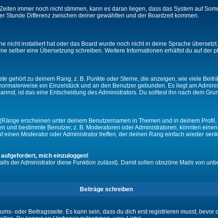
ie Zeiten immer noch nicht stimmen, kann es daran liegen, dass das System auf Som
er Stunde Differenz zwischen deiner gewählten und der Boardzeit kommen.
che nicht installiert hat oder das Board wurde noch nicht in deine Sprache überset
h gerne selber eine Übersetzung schreiben. Weitere Informationen erhältst du auf de
e gehört zu deinem Rang, z. B. Punkte oder Sterne, die anzeigen, wie viele Beit
st normalerweise ein Einzelstück und an den Benutzer gebunden. Es liegt am Adminis
nnst, ist das eine Entscheidung des Administrators. Du solltest ihn nach dem Gru
 (Ränge erscheinen unter deinem Benutzernamen in Themen und in deinem Profil, 
 und bestimmte Benutzer, z. B. Moderatoren oder Administratoren, könnten einen s
 einen Moderator oder Administrator treffen, der deinen Rang einfach wieder senk
 aufgefordert, mich einzuloggen!
falls der Administrator diese Funktion zulässt). Damit sollen obszöne Mails von 
Beiträge schreiben
ums- oder Beitragsseite. Es kann sein, dass du dich erst registrieren musst, bevor