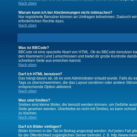
Nach oben
Warum kann ich bei Abstimmungen nicht mitmachen?
Nur registrierte Benutzer können an Umfragen teilnehmen. Dadurch wird 
erforderlichen Rechte dazu.
Nach oben
Was ist BBCode?
BBCode ist eine spezielle Abart von HTML. Ob du BBCode benutzen kanns
den Klammern [ und ] umschlossen und bietet dir große Kontrolle darübe
schreiben-Seite aus erreichen kannst.
Nach oben
Darf ich HTML benutzen?
Das hängt davon ab, ob es vom Administrator erlaubt wurde. Falls du es 
Tags zu überschwemmen, die das Layout zerstören oder andere Störunge
entsprechende Option aktivierst.
Nach oben
Was sind Smilies?
Smilies sind kleine Bilder, die benutzt werden können, um Gefühle auszu
Seite gesehen werden. Übertreibe es nicht mit Smilies, es kann schnell 
zu löschen.
Nach oben
Darf ich Bilder einfügen?
Bilder können in der Tat im Beitrag angezeigt werden. Auf jeden Fall g
für die Öffentlichkeit zugänglichen Server befindet. Z. B. http://www.me