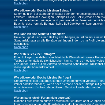
werden am Ende der Seite aufgelistet (die
Du kannst neue Themen erst
Nach oben
Wie editiere oder lösche ich einen Beitrag?
Sofern du nicht der Boardadministrator oder der Forumsmoderator bist, 
Editieren
-Button des jeweiligen Beitrages klickst. Sollte jemand bereits
wird nur erscheinen, wenn jemand geantwortet hat, ferner wird er nicht e
Beachte, dass normale Benutzer keine Beiträge löschen können, wenn 
Nach oben
Wie kann ich eine Signatur anhängen?
Um eine Signatur an einen Beitrag anzuhängen, musst du erst eine im Prof
Standardsignatur an alle Beiträge anhängen, indem du im Profil die e
abschaltest)
Nach oben
Wie erstelle ich eine Umfrage?
Eine Umfrage zu erstellen ist recht einfach: Wenn du ein neues Thema ers
Textbox sehen (falls du sie nicht sehen kannst, hast du möglicherweise
anzugeben, klicke auf die
Antwort hinzufügen
-Schaltfläche. Du kannst 
diese legt der Administrator fest.
Nach oben
Wie editiere oder lösche ich eine Umfrage?
Genau wie mit den Beiträgen, können Umfrage nur vom Verfasser, Forums
immer damit verbunden). Wenn noch niemand bei der Umfrage mit gestim
Administratoren löschen oder editieren. Damit soll verhindert werden,
Nach oben
Warum kann ich ein Forum nicht betreten?
Manche Foren können nur von bestimmten Benutzern oder Gruppen betre
Forumsmoderator und der Boardadministrator können dir die Zugangsrech