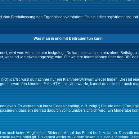
eine Beeinflussung des Ergebnisses verhindert. Falls du dich registriert hast und 
Was man in und mit Beiträgen tun kann
t, wird vom Administrator festgelegt. Du kannst es auch in einzelnen Beiträgen d
r, was und wie etwas angezeigt wird. Für weitere Informationen über den BBCode s
nicht darfst, wirst du nachher nur ein Klammer-Wirrwarr wieder finden. Dies ist ei
n hervorrufen könnten. Falls HTML aktiviert wurde, kannst du es immer noch manu
drücken. Es werden nur kurze Codes benötigt, z. B. zeigt :) Freude und :( Traurigke
passieren, dass ein Beitrag dadurch völlig unübersichtlich wird. Ein Moderator kön
ibt es noch keine Möglichkeit, Bilder direkt auf das Board hoch zu laden. Deshalb 
ineseite.de/meinbild.gif. Du kannst weder zu Bildern linken, die sich auf deiner Fest