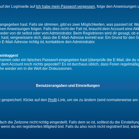
uf der Loginseite auf
Ich habe mein Passwort vergessen
, folge den Anweisungen u
ngegeben hast. Falls sie stimmen, gibt es zwei Möglichkeiten, was passiert ist:
n Anweisungen folgen. Falls dies nicht der Fall ist, braucht dein Account eine Akti
eder von dir selbst oder vom Administrator. Beim Registrieren wird dir gesagt, ob ei
n hast, vergewissere dich, dass die E-Mail-Adresse korrekt war. Ein Grund für den 
-Mail-Adresse richtig ist, kontaktiere den Administrator.
 einloggen!
namen oder ein falsches Passwort eingegeben hast (überprüfe die E-Mail, die du 
ht mit dem Account noch nichts gepostet? Es ist durchaus üblich, dass Foren regelmä
he wieder ein in die Welt der Diskussionen.
Benutzerangaben und Einstellungen
k gespeichert. Klicke auf den
Profil
-Link, um sie zu ändern (wird normalerweise am 
 die Zeitzone nicht richtig eingestellt. Falls dem so ist, solltest du die Einstellun
enn du ein registriertes Mitglied bist. Falls du also noch nicht registriert bist, wär