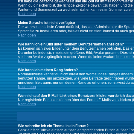
Ich habe die Zeitzone gewechselt und die Zeit ist immer noch falsch!
Wenn du dir sicher bist, die richtige Zeitzone gewählt zu haben und d
Winter- und Sommerzeit zu wechseln, daher kann es im Sommer zu ein
Nach oben
Meine Sprache ist nicht verfügbar!
Der wahrscheinlichste Grund dafür ist, dass der Administrator die Spra
Sprachfile zu installieren oder, falls es nicht existiert, kannst du auc
Nach oben
Wie kann ich ein Bild unter meinem Benutzernamen anzeigen?
Es können sich zwei Bilder unter dem Benutzernamen befinden. Das erst
Darunter befindet sich meist ein größeres Bild, Avatar genannt. Dies i
sie ihren Avatar zugänglich machen. Wenn du keine Avatare benutzen ka
Nach oben
Wie kann ich meinen Rang ändern?
Normalerweise kannst du nicht direkt den Wortlaut des Ranges ändern
benutzen Ränge, um anzuzeigen, wie viele Beiträge geschrieben wurden
unnötigen Beiträgen, nur um deinen Rang zu erhöhen, sonst wirst du auf
Nach oben
Wenn ich auf den E-Mail-Link eines Benutzers klicke, werde ich dazu
Nur registrierte Benutzer können über das Forum E-Mails verschicken (
Nach oben
Wie schreibe ich ein Thema in ein Forum?
Ganz einfach, klicke einfach auf den entsprechenden Button auf der For