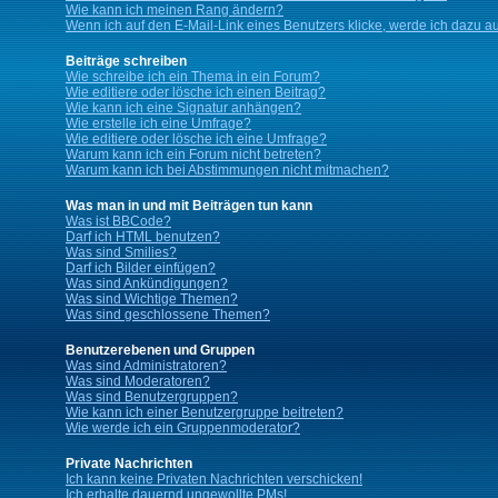
Wie kann ich meinen Rang ändern?
Wenn ich auf den E-Mail-Link eines Benutzers klicke, werde ich dazu au
Beiträge schreiben
Wie schreibe ich ein Thema in ein Forum?
Wie editiere oder lösche ich einen Beitrag?
Wie kann ich eine Signatur anhängen?
Wie erstelle ich eine Umfrage?
Wie editiere oder lösche ich eine Umfrage?
Warum kann ich ein Forum nicht betreten?
Warum kann ich bei Abstimmungen nicht mitmachen?
Was man in und mit Beiträgen tun kann
Was ist BBCode?
Darf ich HTML benutzen?
Was sind Smilies?
Darf ich Bilder einfügen?
Was sind Ankündigungen?
Was sind Wichtige Themen?
Was sind geschlossene Themen?
Benutzerebenen und Gruppen
Was sind Administratoren?
Was sind Moderatoren?
Was sind Benutzergruppen?
Wie kann ich einer Benutzergruppe beitreten?
Wie werde ich ein Gruppenmoderator?
Private Nachrichten
Ich kann keine Privaten Nachrichten verschicken!
Ich erhalte dauernd ungewollte PMs!