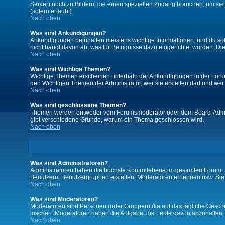
Server) noch zu Bildern, die einen speziellen Zugang brauchen, um si
(sofern erlaubt).
Nach oben
Was sind Ankündigungen?
Ankündigungen beinhalten meistens wichtige Informationen, und du so
nicht hängt davon ab, was für Befugnisse dazu eingerichtet wurden. Dies
Nach oben
Was sind Wichtige Themen?
Wichtige Themen erscheinen unterhalb der Ankündigungen in der Forums
den Wichtigen Themen der Administrator, wer sie erstellen darf und wer 
Nach oben
Was sind geschlossene Themen?
Themen werden entweder vom Forumsmoderator oder dem Board-Administ
gibt verschiedene Gründe, warum ein Thema geschlossen wird.
Nach oben
Was sind Administratoren?
Administratoren haben die höchste Kontrollebene im gesamten Forum. 
Benutzern, Benutzergruppen erstellen, Moderatoren ernennen usw. Si
Nach oben
Was sind Moderatoren?
Moderatoren sind Personen (oder Gruppen) die auf das tägliche Gesche
löschen. Moderatoren haben die Aufgabe, die Leute davon abzuhalten,
Nach oben