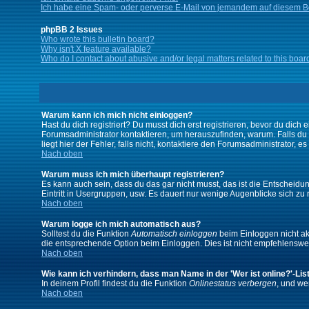
Ich habe eine Spam- oder perverse E-Mail von jemandem auf diesem Bo
phpBB 2 Issues
Who wrote this bulletin board?
Why isn't X feature available?
Who do I contact about abusive and/or legal matters related to this boar
Warum kann ich mich nicht einloggen?
Hast du dich registriert? Du musst dich erst registrieren, bevor du di
Forumsadministrator kontaktieren, um herauszufinden, warum. Falls du
liegt hier der Fehler, falls nicht, kontaktiere den Forumsadministrator, 
Nach oben
Warum muss ich mich überhaupt registrieren?
Es kann auch sein, dass du das gar nicht musst, das ist die Entscheidung
Eintritt in Usergruppen, usw. Es dauert nur wenige Augenblicke sich zu re
Nach oben
Warum logge ich mich automatisch aus?
Solltest du die Funktion
Automatisch einloggen
beim Einloggen nicht akt
die entsprechende Option beim Einloggen. Dies ist nicht empfehlenswert
Nach oben
Wie kann ich verhindern, dass man Name in der 'Wer ist online?'-Lis
In deinem Profil findest du die Funktion
Onlinestatus verbergen
, und we
Nach oben