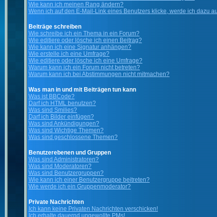
Wie kann ich meinen Rang ändern?
Wenn ich auf den E-Mail-Link eines Benutzers klicke, werde ich dazu au
Beiträge schreiben
Wie schreibe ich ein Thema in ein Forum?
Wie editiere oder lösche ich einen Beitrag?
Wie kann ich eine Signatur anhängen?
Wie erstelle ich eine Umfrage?
Wie editiere oder lösche ich eine Umfrage?
Warum kann ich ein Forum nicht betreten?
Warum kann ich bei Abstimmungen nicht mitmachen?
Was man in und mit Beiträgen tun kann
Was ist BBCode?
Darf ich HTML benutzen?
Was sind Smilies?
Darf ich Bilder einfügen?
Was sind Ankündigungen?
Was sind Wichtige Themen?
Was sind geschlossene Themen?
Benutzerebenen und Gruppen
Was sind Administratoren?
Was sind Moderatoren?
Was sind Benutzergruppen?
Wie kann ich einer Benutzergruppe beitreten?
Wie werde ich ein Gruppenmoderator?
Private Nachrichten
Ich kann keine Privaten Nachrichten verschicken!
Ich erhalte dauernd ungewollte PMs!