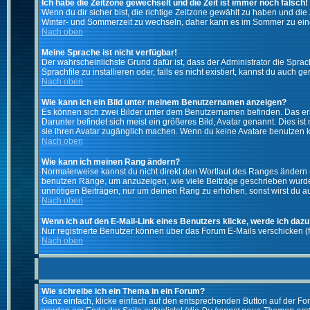
Ich habe die Zeitzone gewechselt und die Zeit ist immer noch falsch!
Wenn du dir sicher bist, die richtige Zeitzone gewählt zu haben und d
Winter- und Sommerzeit zu wechseln, daher kann es im Sommer zu ein
Nach oben
Meine Sprache ist nicht verfügbar!
Der wahrscheinlichste Grund dafür ist, dass der Administrator die Spra
Sprachfile zu installieren oder, falls es nicht existiert, kannst du auc
Nach oben
Wie kann ich ein Bild unter meinem Benutzernamen anzeigen?
Es können sich zwei Bilder unter dem Benutzernamen befinden. Das erst
Darunter befindet sich meist ein größeres Bild, Avatar genannt. Dies i
sie ihren Avatar zugänglich machen. Wenn du keine Avatare benutzen ka
Nach oben
Wie kann ich meinen Rang ändern?
Normalerweise kannst du nicht direkt den Wortlaut des Ranges ändern
benutzen Ränge, um anzuzeigen, wie viele Beiträge geschrieben wurden
unnötigen Beiträgen, nur um deinen Rang zu erhöhen, sonst wirst du auf
Nach oben
Wenn ich auf den E-Mail-Link eines Benutzers klicke, werde ich dazu
Nur registrierte Benutzer können über das Forum E-Mails verschicken (
Nach oben
Wie schreibe ich ein Thema in ein Forum?
Ganz einfach, klicke einfach auf den entsprechenden Button auf der For