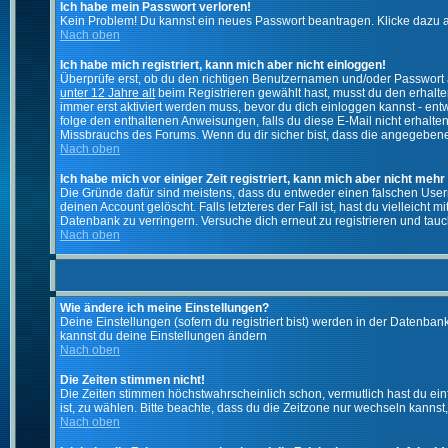
Ich habe mein Passwort verloren!
Kein Problem! Du kannst ein neues Passwort beantragen. Klicke dazu a
Nach oben
Ich habe mich registriert, kann mich aber nicht einloggen!
Überprüfe erst, ob du den richtigen Benutzernamen und/oder Passwort a
unter 12 Jahre alt
beim Registrieren gewählt hast, musst du den erhaltene
immer erst aktiviert werden muss, bevor du dich einloggen kannst - entw
folge den enthaltenen Anweisungen, falls du diese E-Mail nicht erhalte
Missbrauchs des Forums. Wenn du dir sicher bist, dass die angegebene E
Nach oben
Ich habe mich vor einiger Zeit registriert, kann mich aber nicht mehr
Die Gründe dafür sind meistens, dass du entweder einen falschen User
deinen Account gelöscht. Falls letzteres der Fall ist, hast du vielleic
Datenbank zu verringern. Versuche dich erneut zu registrieren und tauc
Nach oben
Wie ändere ich meine Einstellungen?
Deine Einstellungen (sofern du registriert bist) werden in der Datenban
kannst du deine Einstellungen ändern
Nach oben
Die Zeiten stimmen nicht!
Die Zeiten stimmen höchstwahrscheinlich schon, vermutlich hast du einfach
ist, zu wählen. Bitte beachte, dass du die Zeitzone nur wechseln kannst, w
Nach oben