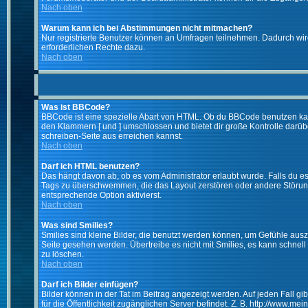
Nach oben
Warum kann ich bei Abstimmungen nicht mitmachen?
Nur registrierte Benutzer können an Umfragen teilnehmen. Dadurch wird 
erforderlichen Rechte dazu.
Nach oben
Was ist BBCode?
BBCode ist eine spezielle Abart von HTML. Ob du BBCode benutzen kanns
den Klammern [ und ] umschlossen und bietet dir große Kontrolle darübe
schreiben-Seite aus erreichen kannst.
Nach oben
Darf ich HTML benutzen?
Das hängt davon ab, ob es vom Administrator erlaubt wurde. Falls du es 
Tags zu überschwemmen, die das Layout zerstören oder andere Störunge
entsprechende Option aktivierst.
Nach oben
Was sind Smilies?
Smilies sind kleine Bilder, die benutzt werden können, um Gefühle auszu
Seite gesehen werden. Übertreibe es nicht mit Smilies, es kann schnell 
zu löschen.
Nach oben
Darf ich Bilder einfügen?
Bilder können in der Tat im Beitrag angezeigt werden. Auf jeden Fall g
für die Öffentlichkeit zugänglichen Server befindet. Z. B. http://www.me