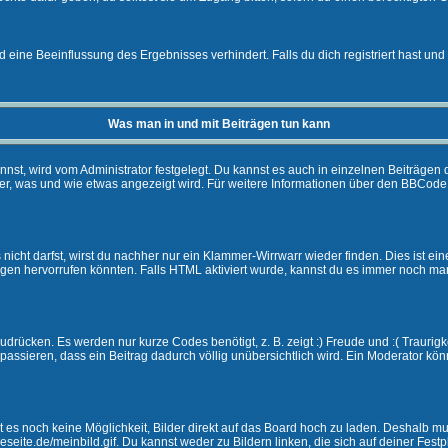
eine Beeinflussung des Ergebnisses verhindert. Falls du dich registriert hast und 
Was man in und mit Beiträgen tun kann
t, wird vom Administrator festgelegt. Du kannst es auch in einzelnen Beiträgen d
r, was und wie etwas angezeigt wird. Für weitere Informationen über den BBCode s
nicht darfst, wirst du nachher nur ein Klammer-Wirrwarr wieder finden. Dies ist ei
n hervorrufen könnten. Falls HTML aktiviert wurde, kannst du es immer noch manu
drücken. Es werden nur kurze Codes benötigt, z. B. zeigt :) Freude und :( Traurigke
passieren, dass ein Beitrag dadurch völlig unübersichtlich wird. Ein Moderator kön
ibt es noch keine Möglichkeit, Bilder direkt auf das Board hoch zu laden. Deshalb 
ineseite.de/meinbild.gif. Du kannst weder zu Bildern linken, die sich auf deiner Fest