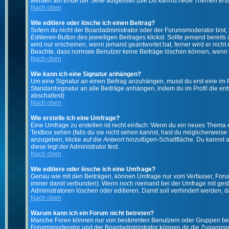
werden am Ende der Seite aufgelistet (die
Du kannst neue Themen erst
Nach oben
Wie editiere oder lösche ich einen Beitrag?
Sofern du nicht der Boardadministrator oder der Forumsmoderator bist, 
Editieren
-Button des jeweiligen Beitrages klickst. Sollte jemand bereits
wird nur erscheinen, wenn jemand geantwortet hat, ferner wird er nicht e
Beachte, dass normale Benutzer keine Beiträge löschen können, wenn 
Nach oben
Wie kann ich eine Signatur anhängen?
Um eine Signatur an einen Beitrag anzuhängen, musst du erst eine im Prof
Standardsignatur an alle Beiträge anhängen, indem du im Profil die e
abschaltest)
Nach oben
Wie erstelle ich eine Umfrage?
Eine Umfrage zu erstellen ist recht einfach: Wenn du ein neues Thema ers
Textbox sehen (falls du sie nicht sehen kannst, hast du möglicherweise
anzugeben, klicke auf die
Antwort hinzufügen
-Schaltfläche. Du kannst 
diese legt der Administrator fest.
Nach oben
Wie editiere oder lösche ich eine Umfrage?
Genau wie mit den Beiträgen, können Umfrage nur vom Verfasser, Forums
immer damit verbunden). Wenn noch niemand bei der Umfrage mit gestim
Administratoren löschen oder editieren. Damit soll verhindert werden,
Nach oben
Warum kann ich ein Forum nicht betreten?
Manche Foren können nur von bestimmten Benutzern oder Gruppen betre
Forumsmoderator und der Boardadministrator können dir die Zugangsrech