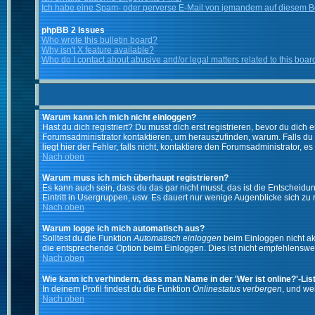
Ich habe eine Spam- oder perverse E-Mail von jemandem auf diesem Bo
phpBB 2 Issues
Who wrote this bulletin board?
Why isn't X feature available?
Who do I contact about abusive and/or legal matters related to this boar
Warum kann ich mich nicht einloggen?
Hast du dich registriert? Du musst dich erst registrieren, bevor du di
Forumsadministrator kontaktieren, um herauszufinden, warum. Falls du
liegt hier der Fehler, falls nicht, kontaktiere den Forumsadministrator, 
Nach oben
Warum muss ich mich überhaupt registrieren?
Es kann auch sein, dass du das gar nicht musst, das ist die Entscheidung
Eintritt in Usergruppen, usw. Es dauert nur wenige Augenblicke sich zu re
Nach oben
Warum logge ich mich automatisch aus?
Solltest du die Funktion
Automatisch einloggen
beim Einloggen nicht akt
die entsprechende Option beim Einloggen. Dies ist nicht empfehlenswert
Nach oben
Wie kann ich verhindern, dass man Name in der 'Wer ist online?'-Lis
In deinem Profil findest du die Funktion
Onlinestatus verbergen
, und we
Nach oben