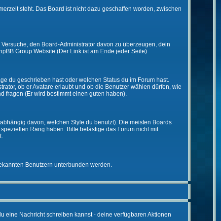
merzeit steht. Das Board ist nicht dazu geschaffen worden, zwischen
zt. Versuche, den Board-Administrator davon zu überzeugen, dein
r phpBB Group Website (Der Link ist am Ende jeder Seite)
räge du geschrieben hast oder welchen Status du im Forum hast.
trator, ob er Avatare erlaubt und ob die Benutzer wählen dürfen, wie
nd fragen (Er wird bestimmt einen guten haben).
abhängig davon, welchen Style du benutzt). Die meisten Boards
peziellen Rang haben. Bitte belästige das Forum nicht mit
t.
unbekannten Benutzern unterbunden werden.
 du eine Nachricht schreiben kannst - deine verfügbaren Aktionen