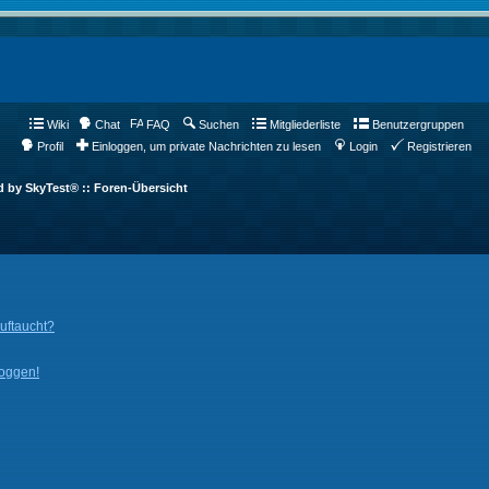
Wiki
Chat
FAQ
Suchen
Mitgliederliste
Benutzergruppen
Profil
Einloggen, um private Nachrichten zu lesen
Login
Registrieren
d by SkyTest® :: Foren-Übersicht
auftaucht?
loggen!