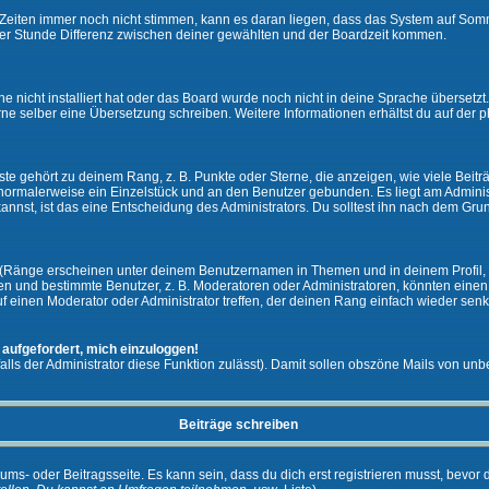
ie Zeiten immer noch nicht stimmen, kann es daran liegen, dass das System auf Som
er Stunde Differenz zwischen deiner gewählten und der Boardzeit kommen.
che nicht installiert hat oder das Board wurde noch nicht in deine Sprache überset
h gerne selber eine Übersetzung schreiben. Weitere Informationen erhältst du auf de
e gehört zu deinem Rang, z. B. Punkte oder Sterne, die anzeigen, wie viele Beit
st normalerweise ein Einzelstück und an den Benutzer gebunden. Es liegt am Adminis
nnst, ist das eine Entscheidung des Administrators. Du solltest ihn nach dem Gru
 (Ränge erscheinen unter deinem Benutzernamen in Themen und in deinem Profil, 
 und bestimmte Benutzer, z. B. Moderatoren oder Administratoren, könnten einen s
 einen Moderator oder Administrator treffen, der deinen Rang einfach wieder senk
 aufgefordert, mich einzuloggen!
falls der Administrator diese Funktion zulässt). Damit sollen obszöne Mails von 
Beiträge schreiben
ums- oder Beitragsseite. Es kann sein, dass du dich erst registrieren musst, bevor