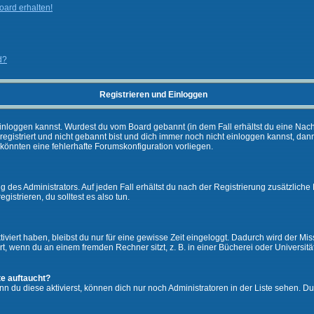
ard erhalten!
d?
Registrieren und Einloggen
ch einloggen kannst. Wurdest du vom Board gebannt (in dem Fall erhältst du eine Na
 registriert und nicht gebannt bist und dich immer noch nicht einloggen kannst,
es könnten eine fehlerhafte Forumskonfiguration vorliegen.
 des Administrators. Auf jeden Fall erhältst du nach der Registrierung zusätzliche 
gistrieren, du solltest es also tun.
iviert haben, bleibst du nur für eine gewisse Zeit eingeloggt. Dadurch wird der M
, wenn du an einem fremden Rechner sitzt, z. B. in einer Bücherei oder Universität
te auftaucht?
nn du diese aktivierst, können dich nur noch Administratoren in der Liste sehen. Du