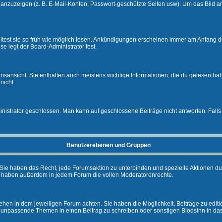
e anzuzeigen (z. B. E-Mail-Konten, Passwort-geschützte Seiten usw). Um das Bil
lltest sie so früh wie möglich lesen. Ankündigungen erscheinen immer am Anfang
e legt der Board-Administrator fest.
ansicht. Sie enthalten auch meistens wichtige Informationen, die du gelesen ha
nicht.
rator geschlossen. Man kann auf geschlossene Beiträge nicht antworten. Falls 
Benutzerebenen und Gruppen
Sie haben das Recht, jede Forumsaktion zu unterbinden und spezielle Aktionen d
e haben außerdem in jedem Forum die vollen Moderatorenrechte.
hen in dem jeweiligen Forum achten. Sie haben die Möglichkeit, Beiträge zu editi
 unpassende Themen in einen Beitrag zu schreiben oder sonstigen Blödsinn in da