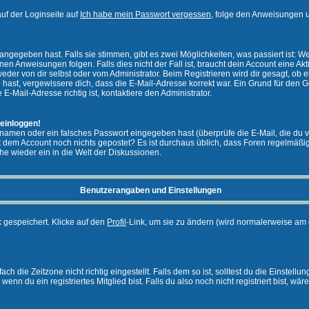
uf der Loginseite auf
Ich habe mein Passwort vergessen
, folge den Anweisungen u
ngegeben hast. Falls sie stimmen, gibt es zwei Möglichkeiten, was passiert ist:
n Anweisungen folgen. Falls dies nicht der Fall ist, braucht dein Account eine Akti
eder von dir selbst oder vom Administrator. Beim Registrieren wird dir gesagt, ob ei
n hast, vergewissere dich, dass die E-Mail-Adresse korrekt war. Ein Grund für den 
-Mail-Adresse richtig ist, kontaktiere den Administrator.
 einloggen!
namen oder ein falsches Passwort eingegeben hast (überprüfe die E-Mail, die du 
ht mit dem Account noch nichts gepostet? Es ist durchaus üblich, dass Foren regelmä
he wieder ein in die Welt der Diskussionen.
Benutzerangaben und Einstellungen
k gespeichert. Klicke auf den
Profil
-Link, um sie zu ändern (wird normalerweise am 
 die Zeitzone nicht richtig eingestellt. Falls dem so ist, solltest du die Einstellun
enn du ein registriertes Mitglied bist. Falls du also noch nicht registriert bist, wär