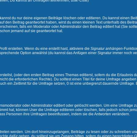
ellen, Du kannst an Umfragen teilnehmen, usw.
-Liste)
kannst du nur deine eigenen Beiträge löschen oder editieren. Du kannst einen Beitr
 auf den Beitrag geantwortet haben, wirst du einen kleinen Text unterhalb des Beitra
rscheinen, falls ein Moderator oder Administrator den Beitrag editiert hat (Sie sollt
schon jemand auf sie geantwortet hat.
il erstellen. Wenn du eine erstellt hast, aktiviere die
Signatur anhängen
-Funktio
ntsprechende Option anwählst (du kannst das Anfügen einer Signatur immer noch ve
tellst, (oder den ersten Beitrag eines Themas editierst, sofern du die Erlaubnis da
 nicht die erforderlichen Rechte). Du solltest einen Titel für deine Umfrage angeb
auch ein Zeitlimit für die Umfrage setzen, 0 ist eine unbegrenzt dauernde Umfrage.
moderator oder Administrator editiert oder gelöscht werden. Um eine Umfrage zu e
mt hat, können User die Umfrage editieren oder löschen, falls jedoch schon jem
 dass Personen ihre Umfragen beeinflussen, indem sie die Antworten verändern.
ten werden. Um dort hineinzugelangen, Beiträge zu lesen oder zu schreiben usw.,
te dafür geben, du solltest sie um Zugang bitten, sofern du einen berechtigten G