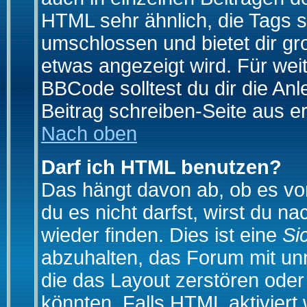
HTML sehr ähnlich, die Tags 
umschlossen und bietet dir gr
etwas angezeigt wird. Für wei
BBCode solltest du dir die An
Beitrag schreiben-Seite aus e
Nach oben
Darf ich HTML benutzen?
Das hängt davon ab, ob es vom
du es nicht darfst, wirst du 
wieder finden. Dies ist eine
Si
abzuhalten, das Forum mit u
die das Layout zerstören ode
könnten. Falls HTML aktiviert